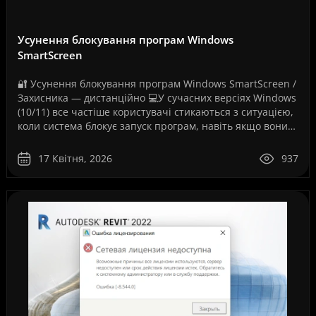
Усунення блокування програм Windows
SmartScreen
🔐 Усунення блокування програм Windows SmartScreen /
Захисника — дистанційно 💻У сучасних версіях Windows
(10/11) все частіше користувачі стикаються з ситуацією,
коли система блокує запуск програм, навіть якщо вони
повністю робочі. Як на вашому скріншо..
17 Квітня, 2026
937