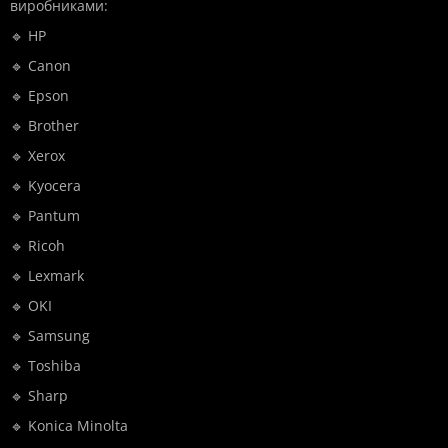
виробниками:
🔹 HP
🔹 Canon
🔹 Epson
🔹 Brother
🔹 Xerox
🔹 Kyocera
🔹 Pantum
🔹 Ricoh
🔹 Lexmark
🔹 OKI
🔹 Samsung
🔹 Toshiba
🔹 Sharp
🔹 Konica Minolta