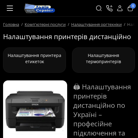
0
Головна
Комп'ютерні послуги
Налаштування оргтехніки
Нала
Налаштування принтерів дистанційно
Налаштування принтера
Налаштування
етикеток
термопринтерів
🖨️ Налаштування
принтерів
дистанційно по
Україні –
професійне
підключення та