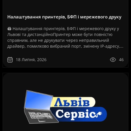
Налаштування принтерів, БФП і мережевого друку
🖨️ Налаштування принтерів, БФП і мережевого друку у
Львові та дистанційноПринтер може бути повністю
справним, але не друкувати через неправильний
драйвер, помилково вибраний порт, змінену IP-адресу,
збій служби друку, проблеми з USB-з’єднанням, Wi-Fi..
18 Липня, 2026
46