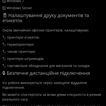
🪟 Windows 7
🪟 Windows Server
🧾 Налаштування друку документів та
етикеток
Окрім звичайних офісних принтерів, налаштовуємо:
🏷️ принтери етикеток;
🏷️ термопринтери;
🏷️ чекові принтери;
🏷️ принтери штрихкодів;
🏷️ торговельне обладнання для магазинів та складів.
🔒 Безпечне дистанційне підключення
Усі роботи виконуються через захищене віддалене
підключення.
Ви можете спостерігати за всіма діями спеціаліста в режимі
реального часу.