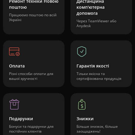
Ремонт техніки Новою
Дистанційна
поштою
комп'ютерна
допомога
Працюємо поштою по всій
Україні
Через TeamViewer або
Anydesk
Оплата
Гарантія якості
Різні способи оплати для
Тільки якісна та
вашої зручності
сертифікована продукція
Подарунки
Знижки
Бонуси та подарунки для
Більше знижок, більше
постійних клієнтів
заощаджень!