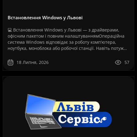
Встановлення Windows у Львові
💻 Встановлення Windows у Львові — з драйверами,
офісним пакетом і повним налаштуваннямОпераційна
система Windows відповідає за роботу комп’ютера,
ноутбука, моноблока або робочої станції. Навіть потужне
обладнання не працюватиме стабільно, якщо систем..
18 Липня, 2026
57