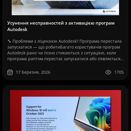
Усунення несправностей з активацією програм
Autodesk
🔧 Проблеми з ліцензією Autodesk? Програма перестала
запускатися — що робитиБагато користувачів програм
Autodesk рано чи пізно стикаються з ситуацією, коли
програма раптом перестає запускатися або з’являється
повідомлення про помилку ліцензії.Це може ..
17 Березня, 2026
1705