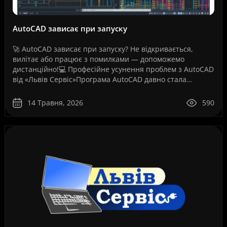
AutoCAD зависає при запуску
🚀 AutoCAD зависає при запуску? Не відкривається,
вилітає або працює з помилками — допоможемо
дистанційно!💻 Професійне усунення проблем з AutoCAD
від «Львів Сервіс»Програма AutoCAD давно стала
стандартом для інженерів, архітекторів, дизайнерів,
проект..
14 Травня, 2026
590