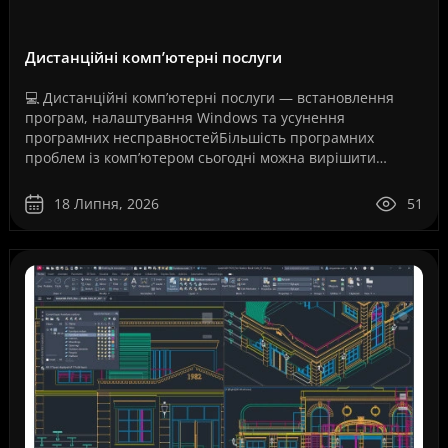
Дистанційні комп’ютерні послуги
💻 Дистанційні комп’ютерні послуги — встановлення
програм, налаштування Windows та усунення
програмних несправностейБільшість програмних
проблем із комп’ютером сьогодні можна вирішити
дистанційно, без перевезення техніки до сервісного
центру та без оч..
18 Липня, 2026
51