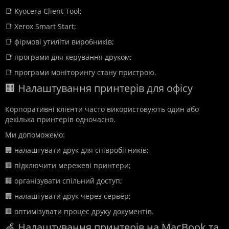
📑 Kyocera Client Tool;
📑 Xerox Smart Start;
📑 фірмові утиліти виробників;
📑 програми для керування друком;
📑 програми моніторингу стану пристрою.
🏢 Налаштування принтерів для офісу
Корпоративні клієнти часто використовують один або
декілька принтерів одночасно.
Ми допоможемо:
🏢 налаштувати друк для співробітників;
🏢 підключити мережеві принтери;
🏢 організувати спільний доступ;
🏢 налаштувати друк через сервер;
🏢 оптимізувати процес друку документів.
🍏 Налаштування принтерів на MacBook та