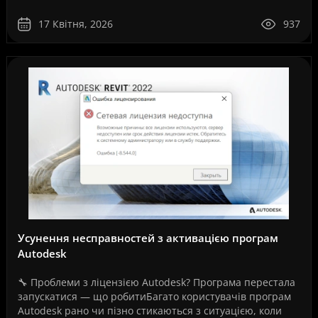
повністю робочі. Як на вашому скріншо..
17 Квітня, 2026
937
Усунення несправностей з активацією програм
Autodesk
🔧 Проблеми з ліцензією Autodesk? Програма перестала
запускатися — що робитиБагато користувачів програм
Autodesk рано чи пізно стикаються з ситуацією, коли