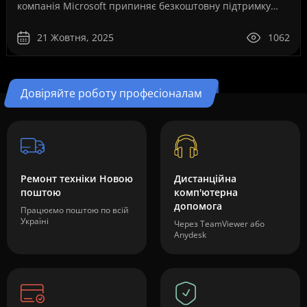
компанія Microsoft припиняє безкоштовну підтримку
операційної системи Windows 10. Це рішення ..
21 Жовтня, 2025
1062
Довіряйте роботу професіоналам
Ремонт техніки Новою
Дистанційна
поштою
комп'ютерна
допомога
Працюємо поштою по всій
Україні
Через TeamViewer або
Anydesk