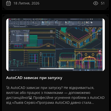
центру та без оч..
18 Липня, 2026
51
AutoCAD зависає при запуску
🚀 AutoCAD зависає при запуску? Не відкривається,
вилітає або працює з помилками — допоможемо
дистанційно!💻 Професійне усунення проблем з AutoCAD
від «Львів Сервіс»Програма AutoCAD давно стала
стандартом для інженерів, архітекторів, дизайнерів,