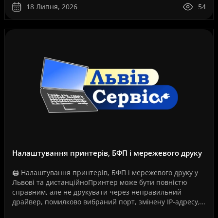
18 Липня, 2026
54
Налаштування принтерів, БФП і мережевого друку
🖨️ Налаштування принтерів, БФП і мережевого друку у
Львові та дистанційноПринтер може бути повністю
справним, але не друкувати через неправильний
драйвер, помилково вибраний порт, змінену IP-адресу,
збій служби друку, проблеми з USB-з’єднанням, Wi-Fi..