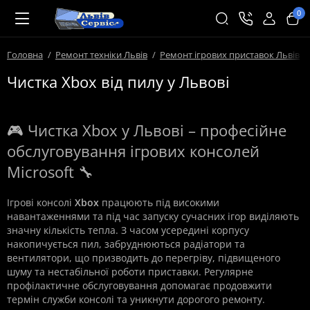
0
Головна
Ремонт техніки Львів
Ремонт ігрових приставок Львів
Чистка Xbox від пилу у Львові
🎮 Чистка Xbox у Львові – професійне
обслуговування ігрових консолей
Microsoft 🔧
Ігрові консолі
Xbox
працюють під високими
навантаженнями та під час запуску сучасних ігор виділяють
значну кількість тепла. З часом усередині корпусу
накопичується пил, забруднюються радіатори та
вентилятори, що призводить до перегріву, підвищеного
шуму та нестабільної роботи приставки. Регулярне
профілактичне обслуговування допомагає продовжити
термін служби консолі та уникнути дорогого ремонту.