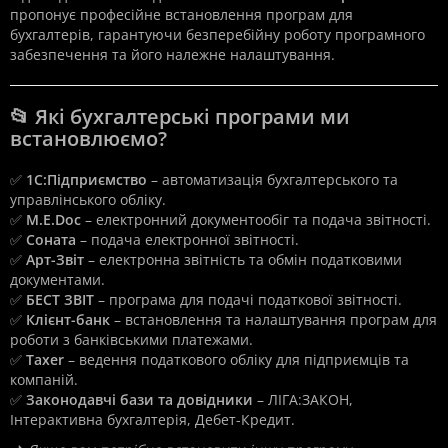
пропонує професійне встановлення програм для
бухгалтерів, гарантуючи безперебійну роботу програмного
забезпечення та його належне налаштування.
📂 Які бухгалтерські програми ми
встановлюємо?
✅
1С:Підприємство
– автоматизація бухгалтерського та
управлінського обліку.
✅
M.E.Doc
– електронний документообіг та подача звітності.
✅
Соната
– подача електронної звітності.
✅
Арт-Звіт
– електронна звітність та обмін податковими
документами.
✅
БЕСТ ЗВІТ
– програма для подачі податкової звітності.
✅
Клієнт-банк
– встановлення та налаштування програм для
роботи з банківськими платежами.
✅
Taxer
– ведення податкового обліку для підприємців та
компаній.
✅
Законодавчі бази та довідники
– ЛІГА:ЗАКОН,
Інтерактивна бухгалтерія, Дебет-Кредит.