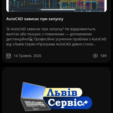
AutoCAD зависає при запуску
🚀 AutoCAD зависає при запуску? Не відкривається,
вилітає або працює з помилками — допоможемо
дистанційно!💻 Професійне усунення проблем з AutoCAD
від «Львів Сервіс»Програма AutoCAD давно стала
стандартом для інженерів, архітекторів, дизайнерів,
проект..
14 Травня, 2026
589