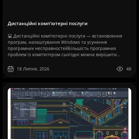
Дистанційні комп’ютерні послуги
💻 Дистанційні комп’ютерні послуги — встановлення
програм, налаштування Windows та усунення
програмних несправностейБільшість програмних
проблем із комп’ютером сьогодні можна вирішити
дистанційно, без перевезення техніки до сервісного
центру та без оч..
18 Липня, 2026
48