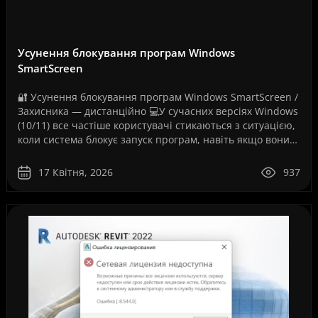
Усунення блокування програм Windows
SmartScreen
🔐 Усунення блокування програм Windows SmartScreen /
Захисника — дистанційно 💻У сучасних версіях Windows
(10/11) все частіше користувачі стикаються з ситуацією,
коли система блокує запуск програм, навіть якщо вони
повністю робочі. Як на вашому скріншо..
17 Квітня, 2026
937