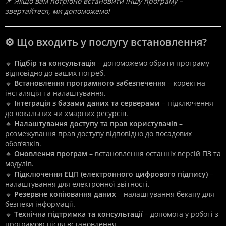
📌
Якщо вам потрібно встановити іншу програму –
звертайтеся, ми допоможемо!
⚙️ Що входить у послугу встановлення?
🔹
Підбір та консультація
– допоможемо обрати програму
відповідно до ваших потреб.
🔹
Встановлення програмного забезпечення
– коректна
інсталяція та налаштування.
🔹
Інтеграція з базами даних та серверами
– підключення
до локальних чи хмарних ресурсів.
🔹
Налаштування доступу та прав користувачів
–
розмежування прав доступу відповідно до посадових
обов’язків.
🔹
Оновлення програм
– встановлення останніх версій ПЗ та
модулів.
🔹
Підключення ЕЦП (електронного цифрового підпису)
–
налаштування для електронної звітності.
🔹
Резервне копіювання даних
– налаштування бекапу для
безпеки інформації.
🔹
Технічна підтримка та консультації
– допомога у роботі з
програмою після встановлення.