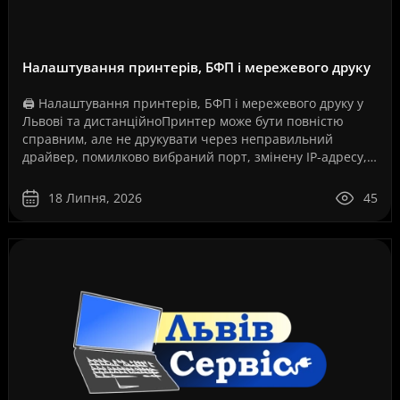
Налаштування принтерів, БФП і мережевого друку
🖨️ Налаштування принтерів, БФП і мережевого друку у
Львові та дистанційноПринтер може бути повністю
справним, але не друкувати через неправильний
драйвер, помилково вибраний порт, змінену IP-адресу,
збій служби друку, проблеми з USB-з’єднанням, Wi-Fi..
18 Липня, 2026
45