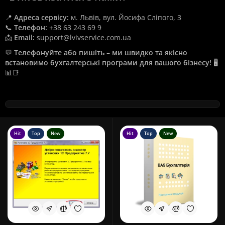
📍
Адреса сервісу:
м. Львів, вул. Йосифа Сліпого, 3
📞
Телефон:
+38 63 243 69 9
📩
Email:
support@lvivservice.com.ua
💬
Телефонуйте або пишіть – ми швидко та якісно
встановимо бухгалтерські програми для вашого бізнесу!
🖥️
📊📑
Hit
Top
New
Hit
Top
New