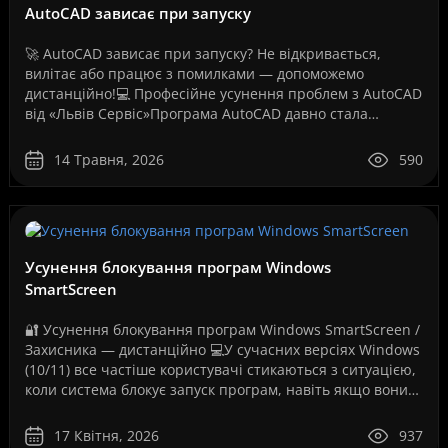
AutoCAD зависає при запуску
🚀 AutoCAD зависає при запуску? Не відкривається,
вилітає або працює з помилками — допоможемо
дистанційно!💻 Професійне усунення проблем з AutoCAD
від «Львів Сервіс»Програма AutoCAD давно стала
стандартом для інженерів, архітекторів, дизайнерів,
проект..
14 Травня, 2026
590
Усунення блокування програм Windows
SmartScreen
🔐 Усунення блокування програм Windows SmartScreen /
Захисника — дистанційно 💻У сучасних версіях Windows
(10/11) все частіше користувачі стикаються з ситуацією,
коли система блокує запуск програм, навіть якщо вони
повністю робочі. Як на вашому скріншо..
17 Квітня, 2026
937