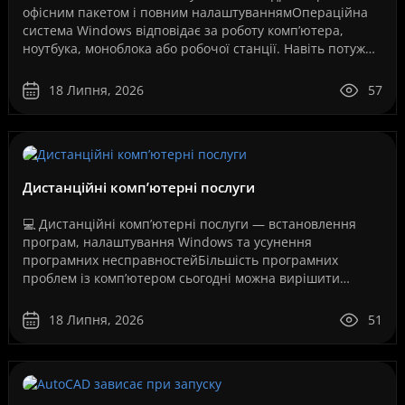
офісним пакетом і повним налаштуваннямОпераційна
система Windows відповідає за роботу комп’ютера,
ноутбука, моноблока або робочої станції. Навіть потужне
обладнання не працюватиме стабільно, якщо систем..
18 Липня, 2026
57
Дистанційні комп’ютерні послуги
💻 Дистанційні комп’ютерні послуги — встановлення
програм, налаштування Windows та усунення
програмних несправностейБільшість програмних
проблем із комп’ютером сьогодні можна вирішити
дистанційно, без перевезення техніки до сервісного
центру та без оч..
18 Липня, 2026
51