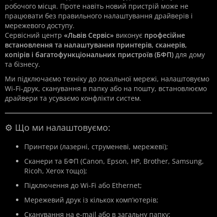
робочого місця. Проте навіть новий пристрій може не
працювати без правильного налаштування драйверів і
мережевого доступу.
Сервісний центр
«Львів Сервіс»
виконує
професійне
встановлення та налаштування принтерів, сканерів,
копірів і багатофункціональних пристроїв (БФП)
для дому
та бізнесу.
Ми підключаємо техніку до локальної мережі, налаштовуємо
Wi-Fi-друк, сканування в папку або на пошту, встановлюємо
драйвери та усуваємо конфлікти систем.
⚙️ Що ми налаштовуємо:
Принтери (лазерні, струменеві, мережеві);
Сканери та БФП (Canon, Epson, HP, Brother, Samsung,
Ricoh, Xerox тощо);
Підключення до Wi-Fi або Ethernet;
Мережевий друк із кількох комп’ютерів;
Сканування на e-mail або в загальну папку;