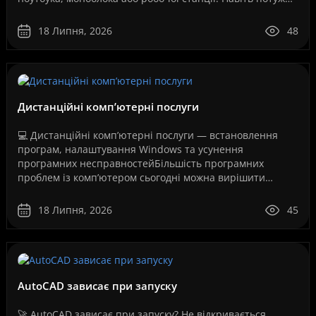
обладнання не працюватиме стабільно, якщо систем..
18 Липня, 2026
48
Дистанційні комп’ютерні послуги
💻 Дистанційні комп’ютерні послуги — встановлення
програм, налаштування Windows та усунення
програмних несправностейБільшість програмних
проблем із комп’ютером сьогодні можна вирішити
дистанційно, без перевезення техніки до сервісного
центру та без оч..
18 Липня, 2026
45
AutoCAD зависає при запуску
🚀 AutoCAD зависає при запуску? Не відкривається,