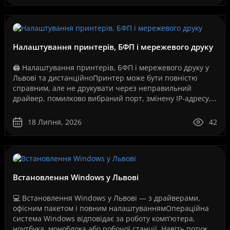
Налаштування принтерів, БФП і мережевого друку
🖨️ Налаштування принтерів, БФП і мережевого друку у
Львові та дистанційноПринтер може бути повністю
справним, але не друкувати через неправильний
драйвер, помилково вибраний порт, змінену IP-адресу,
збій служби друку, проблеми з USB-з’єднанням, Wi-Fi..
18 Липня, 2026
42
Встановлення Windows у Львові
💻 Встановлення Windows у Львові — з драйверами,
офісним пакетом і повним налаштуваннямОпераційна
система Windows відповідає за роботу комп’ютера,
ноутбука, моноблока або робочої станції. Навіть потужне