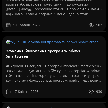
вилітає або працює з помилками — допоможемо
дистанційно!💻 Професійне усунення проблем з AutoCAD
від «Львів Сервіс»Програма AutoCAD давно стала
стандартом для інженерів, архітекторів, дизайнерів,
проект..
14 Травня, 2026
587
Усунення блокування програм Windows
SmartScreen
🔐 Усунення блокування програм Windows SmartScreen /
Захисника — дистанційно 💻У сучасних версіях Windows
(10/11) все частіше користувачі стикаються з ситуацією,
коли система блокує запуск програм, навіть якщо вони
повністю робочі. Як на вашому скріншо..
17 Квітня, 2026
936