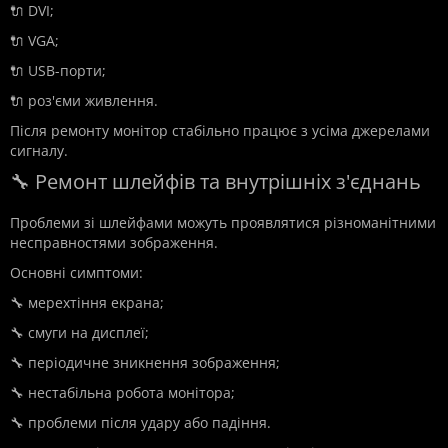
🔌 DVI;
🔌 VGA;
🔌 USB-порти;
🔌 роз'єми живлення.
Після ремонту монітор стабільно працює з усіма джерелами
сигналу.
🔧 Ремонт шлейфів та внутрішніх з'єднань
Проблеми зі шлейфами можуть проявлятися різноманітними
несправностями зображення.
Основні симптоми:
🔧 мерехтіння екрана;
🔧 смуги на дисплеї;
🔧 періодичне зникнення зображення;
🔧 нестабільна робота монітора;
🔧 проблеми після удару або падіння.