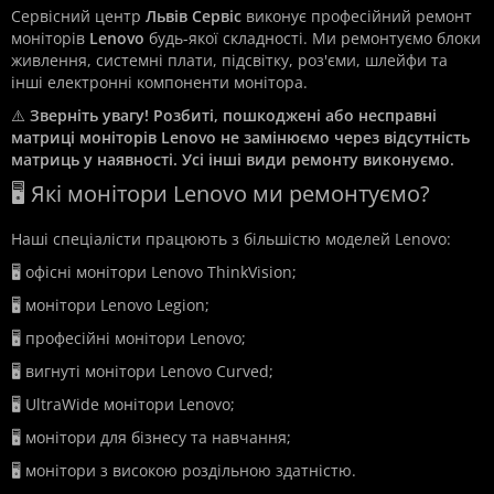
Сервісний центр
Львів Сервіс
виконує професійний ремонт
моніторів
Lenovo
будь-якої складності. Ми ремонтуємо блоки
живлення, системні плати, підсвітку, роз'єми, шлейфи та
інші електронні компоненти монітора.
⚠️
Зверніть увагу! Розбиті, пошкоджені або несправні
матриці моніторів Lenovo не замінюємо через відсутність
матриць у наявності. Усі інші види ремонту виконуємо.
🖥️ Які монітори Lenovo ми ремонтуємо?
Наші спеціалісти працюють з більшістю моделей Lenovo:
🖥️ офісні монітори Lenovo ThinkVision;
🖥️ монітори Lenovo Legion;
🖥️ професійні монітори Lenovo;
🖥️ вигнуті монітори Lenovo Curved;
🖥️ UltraWide монітори Lenovo;
🖥️ монітори для бізнесу та навчання;
🖥️ монітори з високою роздільною здатністю.