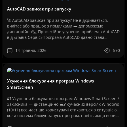
AutoCAD зависає при запуску
🚀 AutoCAD зависає при запуску? Не відкривається,
вилітає або працює з помилками — допоможемо
дистанційно!💻 Професійне усунення проблем з AutoCAD
від «Львів Сервіс»Програма AutoCAD давно стала
стандартом для інженерів, архітекторів, дизайнерів,
проект..
14 Травня, 2026
590
Усунення блокування програм Windows
SmartScreen
🔐 Усунення блокування програм Windows SmartScreen /
Захисника — дистанційно 💻У сучасних версіях Windows
(10/11) все частіше користувачі стикаються з ситуацією,
коли система блокує запуск програм, навіть якщо вони
повністю робочі. Як на вашому скріншо..