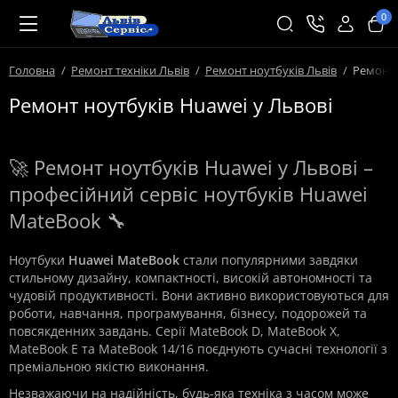
0
Головна
Ремонт техніки Львів
Ремонт ноутбуків Львів
Ремонт 
Ремонт ноутбуків Huawei у Львові
🚀 Ремонт ноутбуків Huawei у Львові –
професійний сервіс ноутбуків Huawei
MateBook 🔧
Ноутбуки
Huawei MateBook
стали популярними завдяки
стильному дизайну, компактності, високій автономності та
чудовій продуктивності. Вони активно використовуються для
роботи, навчання, програмування, бізнесу, подорожей та
повсякденних завдань. Серії MateBook D, MateBook X,
MateBook E та MateBook 14/16 поєднують сучасні технології з
преміальною якістю виконання.
Незважаючи на надійність, будь-яка техніка з часом може