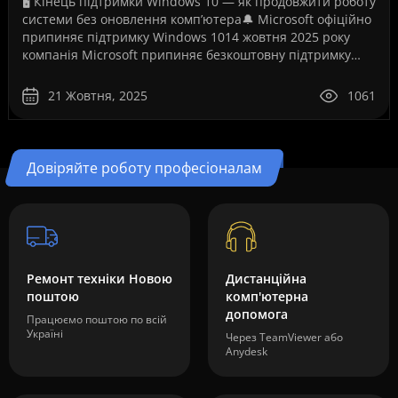
🖥️ Кінець підтримки Windows 10 — як продовжити роботу
системи без оновлення комп’ютера🔔 Microsoft офіційно
припиняє підтримку Windows 1014 жовтня 2025 року
компанія Microsoft припиняє безкоштовну підтримку
операційної системи Windows 10. Це рішення ..
21 Жовтня, 2025
1061
Довіряйте роботу професіоналам
Ремонт техніки Новою
Дистанційна
поштою
комп'ютерна
допомога
Працюємо поштою по всій
Україні
Через TeamViewer або
Anydesk