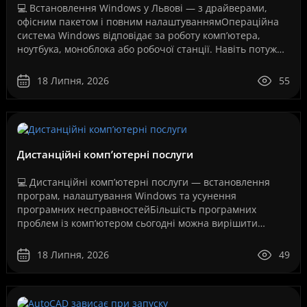
💻 Встановлення Windows у Львові — з драйверами,
офісним пакетом і повним налаштуваннямОпераційна
система Windows відповідає за роботу комп’ютера,
ноутбука, моноблока або робочої станції. Навіть потужне
обладнання не працюватиме стабільно, якщо систем..
18 Липня, 2026
55
Дистанційні комп’ютерні послуги
💻 Дистанційні комп’ютерні послуги — встановлення
програм, налаштування Windows та усунення
програмних несправностейБільшість програмних
проблем із комп’ютером сьогодні можна вирішити
дистанційно, без перевезення техніки до сервісного
центру та без оч..
18 Липня, 2026
49