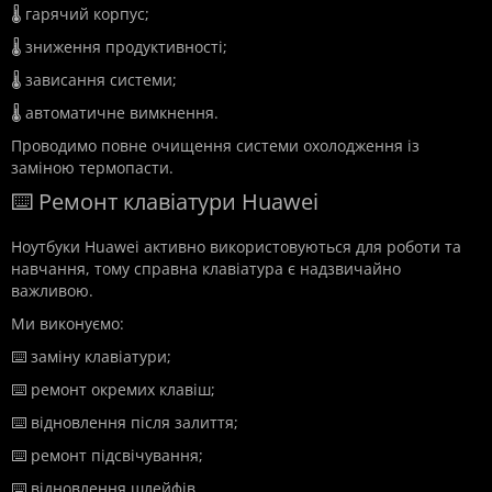
🌡️ гарячий корпус;
🌡️ зниження продуктивності;
🌡️ зависання системи;
🌡️ автоматичне вимкнення.
Проводимо повне очищення системи охолодження із
заміною термопасти.
⌨️ Ремонт клавіатури Huawei
Ноутбуки Huawei активно використовуються для роботи та
навчання, тому справна клавіатура є надзвичайно
важливою.
Ми виконуємо:
⌨️ заміну клавіатури;
⌨️ ремонт окремих клавіш;
⌨️ відновлення після залиття;
⌨️ ремонт підсвічування;
⌨️ відновлення шлейфів.