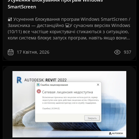
SmartScreen
🔐 Усунення блокування програм Windows SmartScreen /
Захисника — дистанційно 💻У сучасних версіях Windows
(10/11) все частіше користувачі стикаються з ситуацією,
коли система блокує запуск програм, навіть якщо вони
повністю робочі. Як на вашому скріншо..
17 Квітня, 2026
937