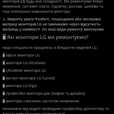
моніторів
LG
будь-якої складності. Ми ремонтуємо блоки
живлення, системні плати, підсвітку, роз'єми, шлейфи та
інші електронні компоненти монітора.
⚠️
Зверніть увагу! Розбиті, пошкоджені або несправні
матриці моніторів LG не замінюємо через відсутність
матриць у наявності. Усі інші види ремонту виконуємо.
🖥️ Які монітори LG ми ремонтуємо?
Наші спеціалісти працюють із більшістю моделей LG:
🖥️ офісні монітори LG;
🖥️ монітори LG UltraGear;
🖥️ UltraWide монітори LG;
🖥️ вигнуті монітори LG Curved;
🖥️ монітори LG Ergo;
🖥️ професійні монітори для графіки та дизайну;
🖥️ монітори з високою частотою оновлення.
Незалежно від моделі проводимо професійну діагностику та
визначаємо причину несправності.