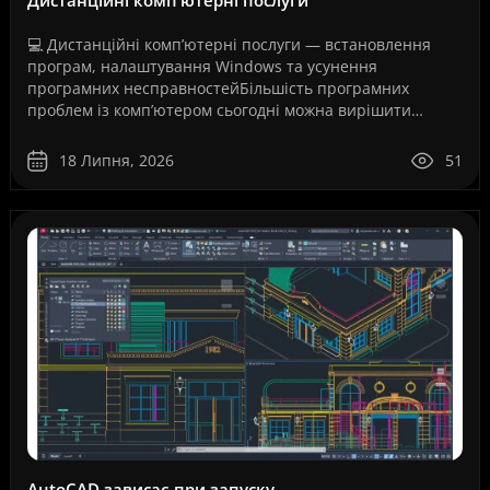
💻 Дистанційні комп’ютерні послуги — встановлення
програм, налаштування Windows та усунення
програмних несправностейБільшість програмних
проблем із комп’ютером сьогодні можна вирішити
дистанційно, без перевезення техніки до сервісного
центру та без оч..
18 Липня, 2026
51
AutoCAD зависає при запуску