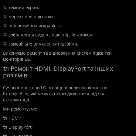
💡 темний екран;
💡 мерехтіння підсвітки;
💡 нерівномірна яскравість;
💡 зображення видно лише під ліхтариком;
💡 самовільне вимкнення підсвітки.
Виконуємо ремонт та відновлення систем підсвітки
моніторів LG.
🔌 Ремонт HDMI, DisplayPort та інших
роз'ємів
Сучасні монітори LG оснащені великою кількістю
інтерфейсів, які можуть пошкоджуватися під час
експлуатації.
Ми ремонтуємо:
🔌 HDMI;
🔌 DisplayPort;