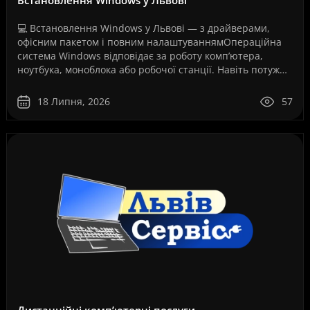
💻 Встановлення Windows у Львові — з драйверами,
офісним пакетом і повним налаштуваннямОпераційна
система Windows відповідає за роботу комп’ютера,
ноутбука, моноблока або робочої станції. Навіть потужне
обладнання не працюватиме стабільно, якщо систем..
18 Липня, 2026
57
Дистанційні комп’ютерні послуги