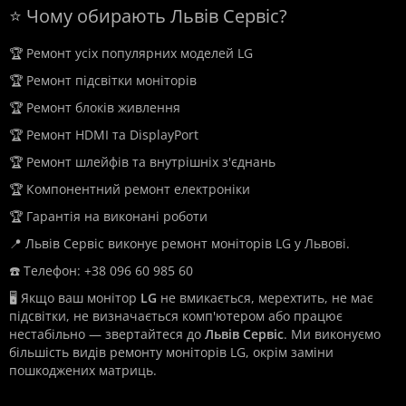
⭐ Чому обирають Львів Сервіс?
🏆 Ремонт усіх популярних моделей LG
🏆 Ремонт підсвітки моніторів
🏆 Ремонт блоків живлення
🏆 Ремонт HDMI та DisplayPort
🏆 Ремонт шлейфів та внутрішніх з'єднань
🏆 Компонентний ремонт електроніки
🏆 Гарантія на виконані роботи
📍 Львів Сервіс виконує ремонт моніторів LG у Львові.
☎️ Телефон: +38 096 60 985 60
🖥️ Якщо ваш монітор
LG
не вмикається, мерехтить, не має
підсвітки, не визначається комп'ютером або працює
нестабільно — звертайтеся до
Львів Сервіс
. Ми виконуємо
більшість видів ремонту моніторів LG, окрім заміни
пошкоджених матриць.