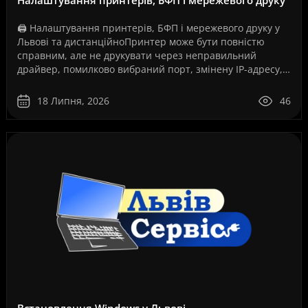
Налаштування принтерів, БФП і мережевого друку
🖨️ Налаштування принтерів, БФП і мережевого друку у
Львові та дистанційноПринтер може бути повністю
справним, але не друкувати через неправильний
драйвер, помилково вибраний порт, змінену IP-адресу,
збій служби друку, проблеми з USB-з’єднанням, Wi-Fi..
18 Липня, 2026
46
Встановлення Windows у Львові