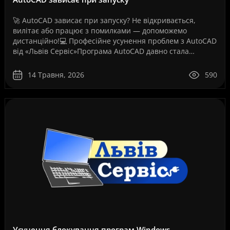
🚀 AutoCAD зависає при запуску? Не відкривається,
вилітає або працює з помилками — допоможемо
дистанційно!💻 Професійне усунення проблем з AutoCAD
від «Львів Сервіс»Програма AutoCAD давно стала
стандартом для інженерів, архітекторів, дизайнерів,
проект..
14 Травня, 2026
590
Усунення блокування програм Windows