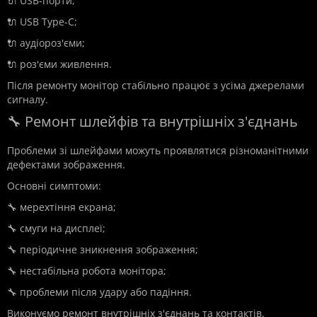
🔌 USB-порти;
🔌 USB Type-C;
🔌 аудіороз'єми;
🔌 роз'єми живлення.
Після ремонту монітор стабільно працює з усіма джерелами
сигналу.
🔧 Ремонт шлейфів та внутрішніх з'єднань
Проблеми зі шлейфами можуть проявлятися різноманітними
дефектами зображення.
Основні симптоми:
🔧 мерехтіння екрана;
🔧 смуги на дисплеї;
🔧 періодичне зникнення зображення;
🔧 нестабільна робота монітора;
🔧 проблеми після удару або падіння.
Виконуємо ремонт внутрішніх з'єднань та контактів.