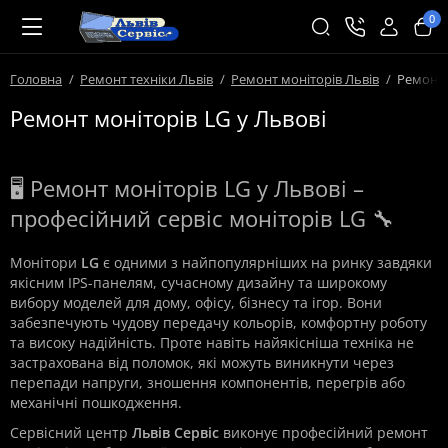
0
Головна
Ремонт техніки Львів
Ремонт моніторів Львів
Ремонт 
Ремонт моніторів LG у Львові
🖥️ Ремонт моніторів LG у Львові –
професійний сервіс моніторів LG 🔧
Монітори
LG
є одними з найпопулярніших на ринку завдяки
якісним IPS-панелям, сучасному дизайну та широкому
вибору моделей для дому, офісу, бізнесу та ігор. Вони
забезпечують чудову передачу кольорів, комфортну роботу
та високу надійність. Проте навіть найякісніша техніка не
застрахована від поломок, які можуть виникнути через
перепади напруги, зношення компонентів, перегрів або
механічні пошкодження.
Сервісний центр
Львів Сервіс
виконує професійний ремонт