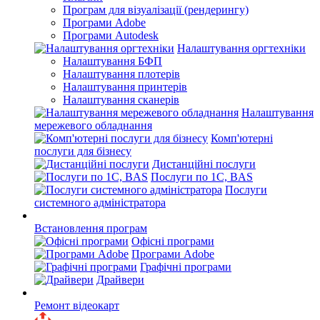
Програм для візуалізації (рендерингу)
Програми Adobe
Програми Autodesk
Налаштування оргтехніки
Налаштування БФП
Налаштування плотерів
Налаштування принтерів
Налаштування сканерів
Налаштування
мережевого обладнання
Комп'ютерні
послуги для бізнесу
Дистанційні послуги
Послуги по 1С, BAS
Послуги
системного адміністратора
Встановлення програм
Офісні програми
Програми Adobe
Графічні програми
Драйвери
Ремонт відеокарт