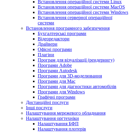
Встановлення операційної системи Linux
Встановлення операційної системи MacOS
Встановлення операційної системи Windows
Встановлення серверної операційної
системи
Встановлення програмного забезпечення
Бухгалтерські програми
Відеоредактори
Драйвери
Офісні програми
Плагіни
Програм для візуалізації (рендерингу)
Програми Adobe
Програми Autodesk
Програми для 3D-моделювання
Програми для Mac
Програми для діагностики автомобілів
Програми для Windows
Графічні програми
Дистанційні послуги
Інші послуги
Налаштування мережевого обладнання
Налаштування оргтехніки
Налаштування БФП
Налаштування плотерів