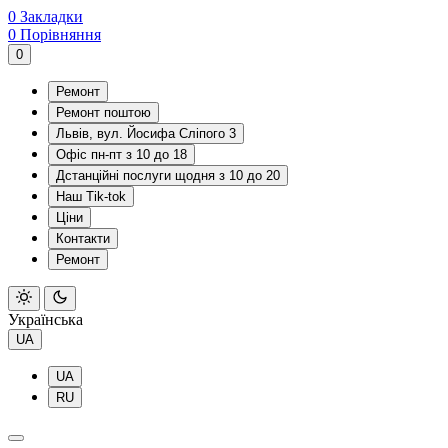
0
Закладки
0
Порівняння
0
Ремонт
Ремонт поштою
Львів, вул. Йосифа Сліпого 3
Офіс пн-пт з 10 до 18
Дстанційні послуги щодня з 10 до 20
Наш Tik-tok
Ціни
Контакти
Ремонт
Українська
UA
UA
RU