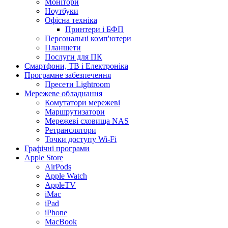
Монітори
Ноутбуки
Офісна техніка
Принтери і БФП
Персональні комп'ютери
Планшети
Послуги для ПК
Смартфони, ТВ і Електроніка
Програмне забезпечення
Пресети Lightroom
Мережеве обладнання
Комутатори мережеві
Маршрутизатори
Мережеві сховища NAS
Ретранслятори
Точки доступу Wi-Fi
Графічні програми
Apple Store
AirPods
Apple Watch
AppleTV
iMac
iPad
iPhone
MacBook