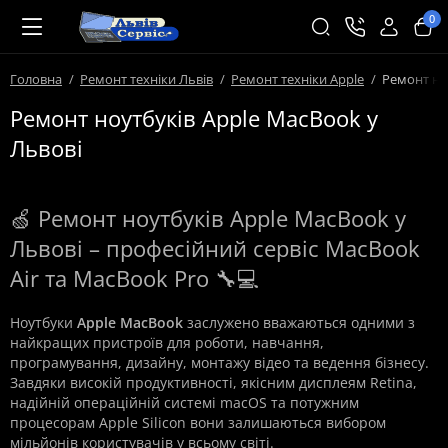
0
Головна
Ремонт техніки Львів
Ремонт техніки Apple
Ремонт но
Ремонт ноутбуків Apple MacBook у
Львові
🍏 Ремонт ноутбуків Apple MacBook у
Львові – професійний сервіс MacBook
Air та MacBook Pro 🔧💻
Ноутбуки
Apple MacBook
заслужено вважаються одними з
найкращих пристроїв для роботи, навчання,
програмування, дизайну, монтажу відео та ведення бізнесу.
Завдяки високій продуктивності, якісним дисплеям Retina,
надійній операційній системі macOS та потужним
процесорам Apple Silicon вони залишаються вибором
мільйонів користувачів у всьому світі.