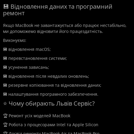
💾 Відновлення даних та програмний
ремонт
Якщо MacBook не завантажується або працює нестабільно,
ми допоможемо відновити його працездатність.
Виконуємо:
💾 відновлення macOS;
💾 перевстановлення системи;
💾 усунення зависань;
💾 відновлення після невдалих оновлень;
💾 резервне копіювання та відновлення даних;
💾 налаштування програмного забезпечення.
⭐ Чому обирають Львів Сервіс?
🏆 Ремонт усіх моделей MacBook
🏆 Робота з процесорами Intel та Apple Silicon
🏆 Досвід ремонту MacBook Air та MacBook Pro