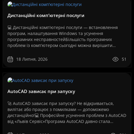
Дистанційні комп’ютерні послуги
💻 Дистанційні комп’ютерні послуги — встановлення
програм, налаштування Windows та усунення
програмних несправностейБільшість програмних
проблем із комп’ютером сьогодні можна вирішити
дистанційно, без перевезення техніки до сервісного
центру та без оч..
18 Липня, 2026
51
AutoCAD зависає при запуску
🚀 AutoCAD зависає при запуску? Не відкривається,
вилітає або працює з помилками — допоможемо
дистанційно!💻 Професійне усунення проблем з AutoCAD
від «Львів Сервіс»Програма AutoCAD давно стала
стандартом для інженерів, архітекторів, дизайнерів,
проект..