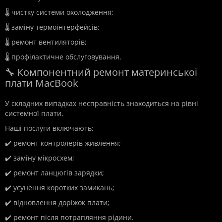
🌡️ чистку системи охолодження;
🌡️ заміну термоінтерфейсів;
🌡️ ремонт вентиляторів;
🌡️ профілактичне обслуговування.
🔧 Компонентний ремонт материнської
плати MacBook
У складних випадках несправність знаходиться на рівні
системної плати.
Наші послуги включають:
✔️ ремонт контролерів живлення;
✔️ заміну мікросхем;
✔️ ремонт ланцюгів зарядки;
✔️ усунення коротких замикань;
✔️ відновлення доріжок плати;
✔️ ремонт після потрапляння рідини.