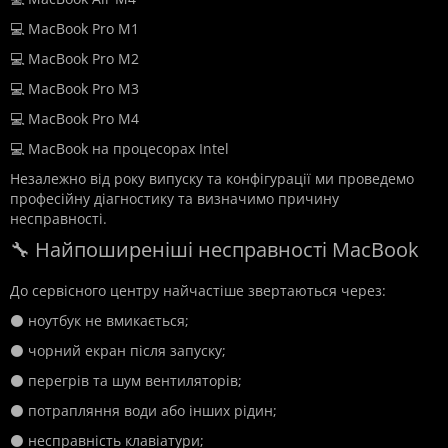
💻 MacBook Pro M1
💻 MacBook Pro M2
💻 MacBook Pro M3
💻 MacBook Pro M4
💻 MacBook на процесорах Intel
Незалежно від року випуску та конфігурації ми проведемо
професійну діагностику та визначимо причину
несправності.
🔧 Найпоширеніші несправності MacBook
До сервісного центру найчастіше звертаються через:
⚫ ноутбук не вмикається;
⚫ чорний екран після запуску;
⚫ перегрів та шум вентиляторів;
⚫ потрапляння води або інших рідин;
⚫ несправність клавіатури;