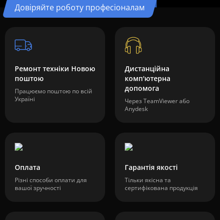
Довіряйте роботу професіоналам
Ремонт техніки Новою
Дистанційна
поштою
комп'ютерна
допомога
Працюємо поштою по всій
Україні
Через TeamViewer або
Anydesk
Оплата
Гарантія якості
Різні способи оплати для
Тільки якісна та
вашої зручності
сертифікована продукція