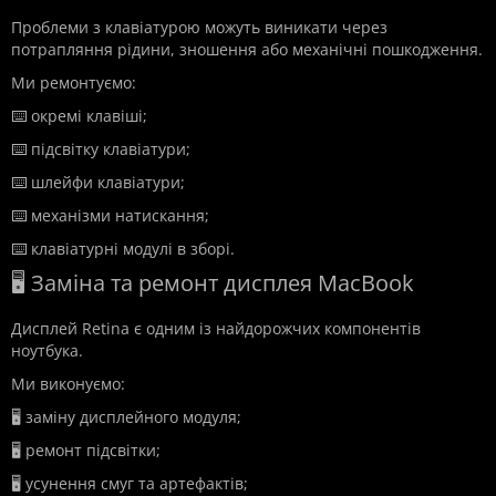
Проблеми з клавіатурою можуть виникати через
потрапляння рідини, зношення або механічні пошкодження.
Ми ремонтуємо:
⌨️ окремі клавіші;
⌨️ підсвітку клавіатури;
⌨️ шлейфи клавіатури;
⌨️ механізми натискання;
⌨️ клавіатурні модулі в зборі.
🖥️ Заміна та ремонт дисплея MacBook
Дисплей Retina є одним із найдорожчих компонентів
ноутбука.
Ми виконуємо:
🖥️ заміну дисплейного модуля;
🖥️ ремонт підсвітки;
🖥️ усунення смуг та артефактів;