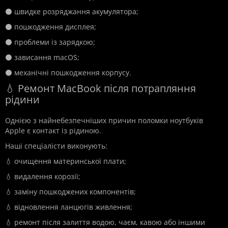
⚫ швидке розряджання акумулятора;
⚫ пошкодження дисплея;
⚫ проблеми із зарядкою;
⚫ зависання macOS;
⚫ механічні пошкодження корпусу.
💧 Ремонт MacBook після потрапляння
рідини
Однією з найнебезпечніших причин поломки ноутбуків
Apple є контакт із рідиною.
Наші спеціалісти виконують:
💧 очищення материнської плати;
💧 видалення корозії;
💧 заміну пошкоджених компонентів;
💧 відновлення ланцюгів живлення;
💧 ремонт після залиття водою, чаєм, кавою або іншими