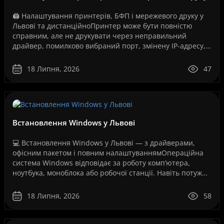
🖨️ Налаштування принтерів, БФП і мережевого друку у
Львові та дистанційноПринтер може бути повністю
справним, але не друкувати через неправильний
драйвер, помилково вибраний порт, змінену IP-адресу,
збій служби друку, проблеми з USB-з’єднанням, Wi-Fi..
18 Липня, 2026
47
Встановлення Windows у Львові
💻 Встановлення Windows у Львові — з драйверами,
офісним пакетом і повним налаштуваннямОпераційна
система Windows відповідає за роботу комп’ютера,
ноутбука, моноблока або робочої станції. Навіть потужне
обладнання не працюватиме стабільно, якщо систем..
18 Липня, 2026
58