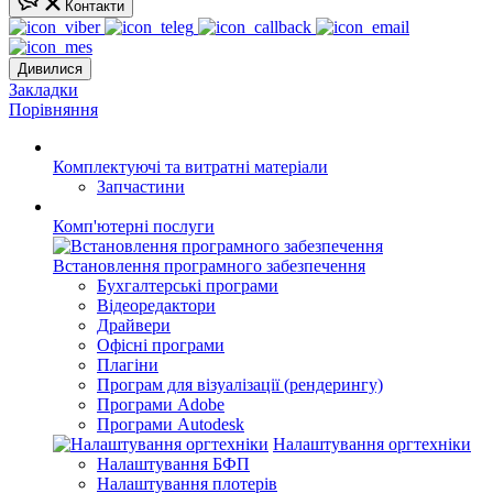
Контакти
Дивилися
Закладки
Порівняння
Комплектуючі та витратні матеріали
Запчастини
Комп'ютерні послуги
Встановлення програмного забезпечення
Бухгалтерські програми
Відеоредактори
Драйвери
Офісні програми
Плагіни
Програм для візуалізації (рендерингу)
Програми Adobe
Програми Autodesk
Налаштування оргтехніки
Налаштування БФП
Налаштування плотерів