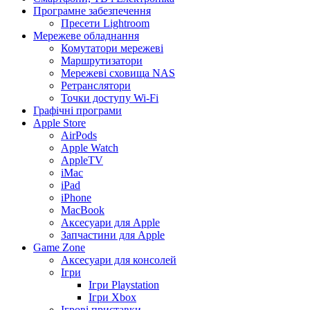
Програмне забезпечення
Пресети Lightroom
Мережеве обладнання
Комутатори мережеві
Маршрутизатори
Мережеві сховища NAS
Ретранслятори
Точки доступу Wi-Fi
Графічні програми
Apple Store
AirPods
Apple Watch
AppleTV
iMac
iPad
iPhone
MacBook
Аксесуари для Apple
Запчастини для Apple
Game Zone
Аксесуари для консолей
Ігри
Ігри Playstation
Ігри Xbox
Ігрові приставки