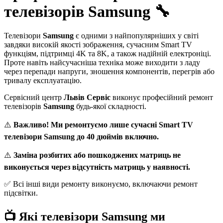
телевізорів Samsung 🔧
Телевізори
Samsung
є одними з найпопулярніших у світі
завдяки високій якості зображення, сучасним Smart TV
функціям, підтримці 4K та 8K, а також надійній електроніці.
Проте навіть найсучасніша техніка може виходити з ладу
через перепади напруги, зношення компонентів, перегрів або
тривалу експлуатацію.
Сервісний центр
Львів Сервіс
виконує професійний ремонт
телевізорів
Samsung
будь-якої складності.
⚠️
Важливо! Ми ремонтуємо лише сучасні Smart TV
телевізори Samsung до 40 дюймів включно.
⚠️
Заміна розбитих або пошкоджених матриць не
виконується через відсутність матриць у наявності.
✅ Всі інші види ремонту виконуємо, включаючи ремонт
підсвітки.
📺 Які телевізори Samsung ми