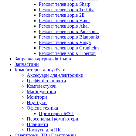
Ремонт телевізорів Sharp
Ремонт телевізорів Toshiba
Ремонт телевізорів 2E
Ремонт телевізорів Haier
Ремонт телевізорів Akai
Ремонт телевізорів Panasonic
Ремонт телевізорів Blaupunkt
Ремонт телевізорів Vinga
Ремонт телевізорів Grunhelm
Ремонт телевізорів Liberton
Заправка картриджів Львів
Запчастини
Комп'ютери та ноутбуки
Аксесуари для електроніки
Графічні планшети
Комплектуючі
Маніпулятори
Монітори
Ноутбуки
Офісна техніка
Принтери і БФП
Персональні комп'ютери
Планшети
Послуги для ПК
Смартфони, ТВ і Електроніка