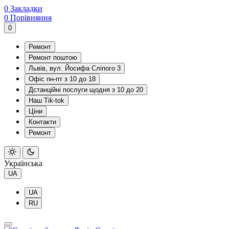
0
Закладки
0
Порівняння
0
Ремонт
Ремонт поштою
Львів, вул. Йосифа Сліпого 3
Офіс пн-пт з 10 до 18
Дстанційні послуги щодня з 10 до 20
Наш Tik-tok
Ціни
Контакти
Ремонт
Українська
UA
UA
RU