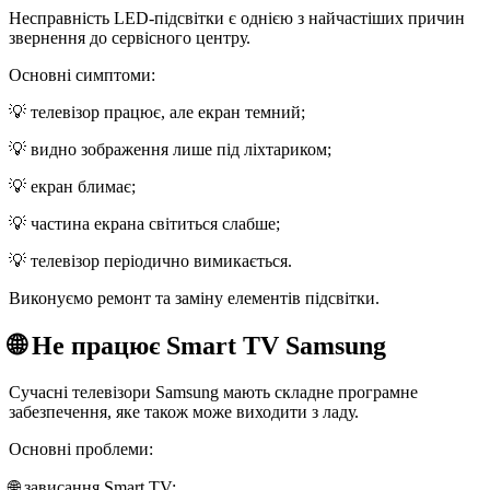
Несправність LED-підсвітки є однією з найчастіших причин
звернення до сервісного центру.
Основні симптоми:
💡 телевізор працює, але екран темний;
💡 видно зображення лише під ліхтариком;
💡 екран блимає;
💡 частина екрана світиться слабше;
💡 телевізор періодично вимикається.
Виконуємо ремонт та заміну елементів підсвітки.
🌐 Не працює Smart TV Samsung
Сучасні телевізори Samsung мають складне програмне
забезпечення, яке також може виходити з ладу.
Основні проблеми:
🌐 зависання Smart TV;