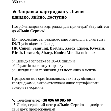
350 грн.
🔥 Заправка картриджів у Львові —
швидко, якісно, доступно
Потрібна заправка картриджа для принтера? Звертайтеся
до
«Львів Сервіс»
!
Ми професійно заправляємо картриджі для принтерів і
БФП усіх відомих брендів:
HP, Canon, Samsung, Brother, Xerox, Epson, Kyocera,
Ricoh, Lexmark, Sharp, Konica Minolta
та інших.
✅ Швидка заправка за 30–60 хвилин
✅ Гарантія на кожну заправку
✅ Вигідні ціни та знижки для постійних клієнтів
Працюємо як з оригінальними, так і з сумісними
картриджами, використовуючи лише сертифіковані
тонери та чорнила.
📞 Телефонуйте:
+38 096 60 985 60
📍 Львів, сервісний центр
«Львів Сервіс»
— довірте
свій друк професіоналам!