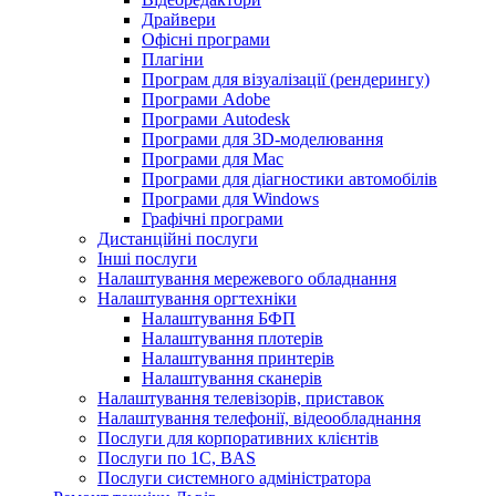
Драйвери
Офісні програми
Плагіни
Програм для візуалізації (рендерингу)
Програми Adobe
Програми Autodesk
Програми для 3D-моделювання
Програми для Mac
Програми для діагностики автомобілів
Програми для Windows
Графічні програми
Дистанційні послуги
Інші послуги
Налаштування мережевого обладнання
Налаштування оргтехніки
Налаштування БФП
Налаштування плотерів
Налаштування принтерів
Налаштування сканерів
Налаштування телевізорів, приставок
Налаштування телефонії, відеообладнання
Послуги для корпоративних клієнтів
Послуги по 1С, BAS
Послуги системного адміністратора