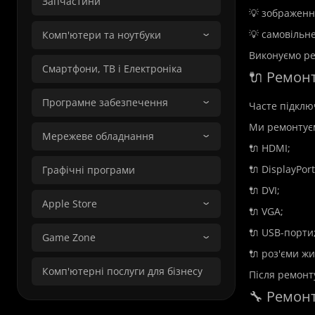
Запчастини
💡 зображенн
💡 самовільн
Комп'ютери та ноутбуки
Виконуємо ре
Смартфони, ТВ і Електроніка
🔌 Ремонт
Програмне забезпечення
Часте підклю
Ми ремонтує
Мережеве обладнання
🔌 HDMI;
🔌 DisplayPort
Графічні програми
🔌 DVI;
Apple Store
🔌 VGA;
🔌 USB-порти
Game Zone
🔌 роз'єми ж
Комп'ютерні послуги для бізнесу
Після ремонт
🔧 Ремонт