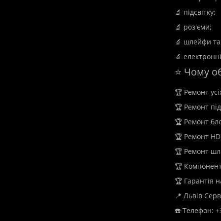
🔬 підсвітку;
🔬 роз'єми;
🔬 шлейфи та
🔬 електронн
⭐ Чому о
🏆 Ремонт ус
🏆 Ремонт під
🏆 Ремонт бл
🏆 Ремонт HDM
🏆 Ремонт шл
🏆 Компонент
🏆 Гарантія 
📍 Львів Серв
☎️ Телефон: +