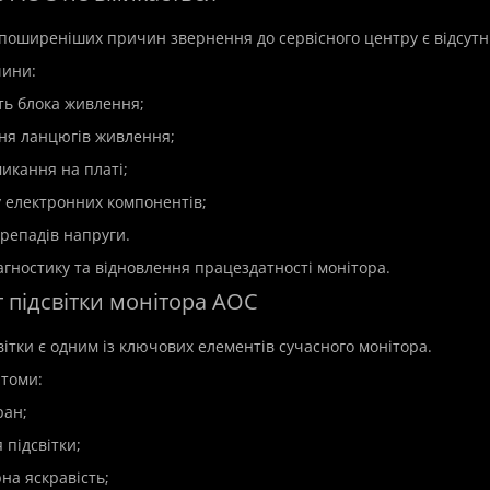
поширеніших причин звернення до сервісного центру є відсутн
чини:
ть блока живлення;
ня ланцюгів живлення;
микання на платі;
у електронних компонентів;
ерепадів напруги.
агностику та відновлення працездатності монітора.
 підсвітки монітора AOC
вітки є одним із ключових елементів сучасного монітора.
томи:
ран;
 підсвітки;
на яскравість;