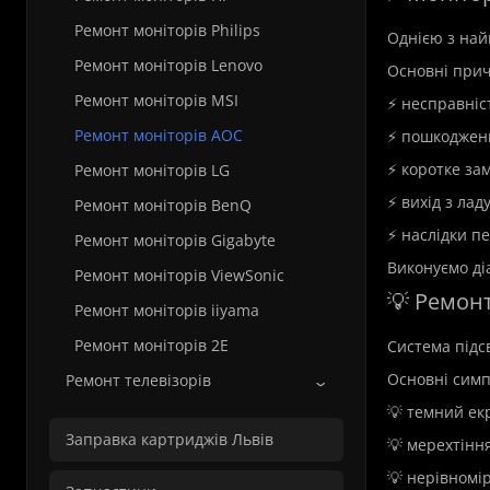
Ремонт моніторів Philips
Однією з най
Ремонт моніторів Lenovo
Основні при
Ремонт моніторів MSI
⚡ несправніс
Ремонт моніторів AOC
⚡ пошкоджен
⚡ коротке за
Ремонт моніторів LG
⚡ вихід з лад
Ремонт моніторів BenQ
⚡ наслідки п
Ремонт моніторів Gigabyte
Виконуємо ді
Ремонт моніторів ViewSonic
💡 Ремонт
Ремонт моніторів iiyama
Ремонт моніторів 2E
Система підс
Основні симп
Ремонт телевізорів
💡 темний ек
Заправка картриджів Львів
💡 мерехтіння
💡 нерівномір