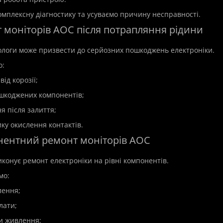
мплексну діагностику та усуваємо причину несправності.
 моніторів AOC після потрапляння рідини
й ремонт ноутбука Asus
Дистанційна установка п
логи може призвести до серйозних пошкоджень електроніки.
о:
Модель:Software
s
В наявності
ід корозії;
Дистанційна установка прог
 ремонт ноутбуків Asus у
шкоджених компонентів;
швидко, безпечно та профес
гідно та надійно 🛠️Ноутбуки
Сучасний комп'ютер або ноут
я після залиття;
отужні пристрої..
ку окислення контактів.
нентний ремонт моніторів AOC
350 грн.
иконує ремонт електроніки на рівні компонентів.
мо:
лення;
лати;
и живлення;