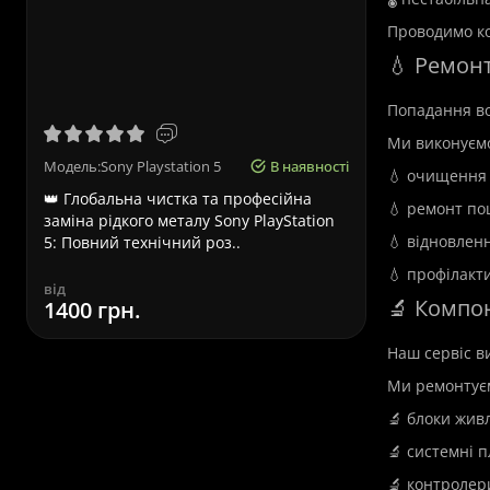
Проводимо ко
💧 Ремонт
Термінови
Попадання во
Ми виконуєм
Модель:Sony Playstation 5
В наявності
Модель:Asu
💧 очищення в
👑 Глобальна чистка та професійна
Терміновий
💧 ремонт по
заміна рідкого металу Sony PlayStation
Львові – ви
💧 відновленн
5: Повний технічний роз..
Asus – це п
💧 профілакти
від
від
🔬 Компо
1400 грн.
580 грн.
вартість
780 грн.
Наш сервіс в
Ми ремонтує
Встановлення Windows
🔬 блоки жив
у Львові
🔬 системні п
🔬 контролер