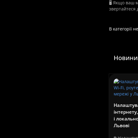
🖥️ Якщо ваш 
звертайтеся 
В категорії н
Новини 
Налаштув
інтернету,
і локально
Львові
🌐 Налашту