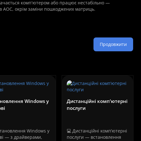
значається комп'ютером або працює нестабільно —
ів AOC, окрім заміни пошкоджених матриць.
Продовжити
новлення Windows у
Дистанційні комп’ютерні
ві
послуги
становлення Windows у
💻 Дистанційні комп’ютерні
ві — з драйверами,
послуги — встановлення