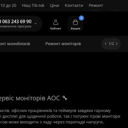
10 до 20
Наш Tik-tok
Ціни
Контакти
Ремонт
UA
0
8 063 243 69 90
ановлення програм
Кабінет
Кошик
онт моноблоків
Ремонт моніторів
1/2
ервіс моніторів AOC 🔧
чів, офісних працівників та геймерів завдяки гарному
 дисплеї для щоденної роботи, так і потужні ігрові монітори
асом може виходити з ладу через перепади напруги,