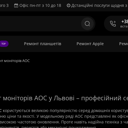
ого 3
Офіс пн-пт з 10 до 18
Дстанційні послуги щодня з 
+3
вст
Ремонт планшетів
Ремонт Apple
Рем
TOP
т моніторів AOC
нт моніторів AOC у Львові – професійний с
C
користуються великою популярністю серед домашніх користува
ю ціни та якості. У модельному ряді AOC представлені як офісні
 високою частотою оновлення. Проте навіть надійна техніка з ч
понентів, перегрів або механічні пошкодження.