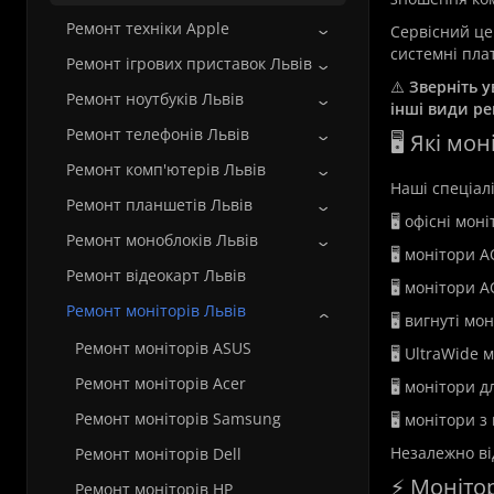
Ремонт техніки Apple
Сервісний ц
системні плат
Ремонт ігрових приставок Львів
⚠️
Зверніть у
Ремонт ноутбуків Львів
інші види р
Ремонт телефонів Львів
🖥️ Які м
Ремонт комп'ютерів Львів
Наші спеціал
Ремонт планшетів Львів
🖥️ офісні мон
Ремонт моноблоків Львів
🖥️ монітори 
Ремонт відеокарт Львів
🖥️ монітори 
Ремонт моніторів Львів
🖥️ вигнуті м
Ремонт моніторів ASUS
🖥️ UltraWide
Ремонт моніторів Acer
🖥️ монітори 
Ремонт моніторів Samsung
🖥️ монітори 
Незалежно ві
Ремонт моніторів Dell
⚡ Моніто
Ремонт моніторів HP