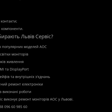
 контакти;
і компоненти.
бирають Львів Сервіс?
іх популярних моделей AOC
світки моніторів
оків живлення
I та DisplayPort
ейфів та внутрішніх з'єднань
ний ремонт електроніки
на виконані роботи
іс виконує ремонт моніторів AOC у Львові.
38 096 60 985 60