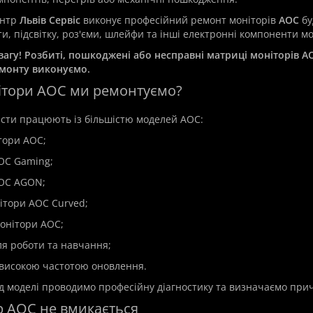
ентр
Львів Сервіс
виконує професійний ремонт моніторів
AOC
бу
и, підсвітку, роз'єми, шлейфи та інші електронні компоненти мо
вагу! Розбиті, пошкоджені або несправні матриці моніторів AO
емонту виконуємо.
онітори AOC ми ремонтуємо?
істи працюють із більшістю моделей AOC:
ітори AOC;
AOC Gaming;
AOC AGON;
онітори AOC Curved;
 монітори AOC;
для роботи та навчання;
з високою частотою оновлення.
д моделі проводимо професійну діагностику та визначаємо при
р AOC не вмикається