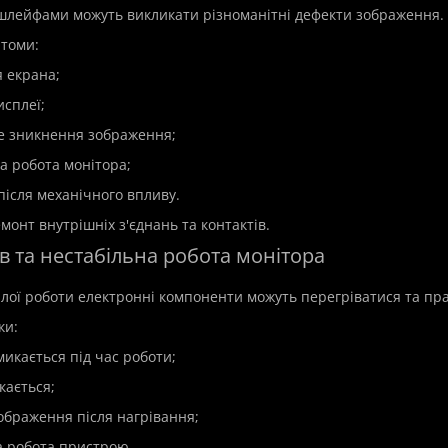
шлейфами можуть викликати різноманітні дефекти зображення.
томи:
я екрана;
исплеї;
p
New
Hit
Top
New
е зникнення зображення;
а робота монітора;
після механічного впливу.
монт внутрішніх з'єднань та контактів.
рів та нестабільна робота монітора
алої роботи електронні компоненти можуть перегріватися та пр
ки:
имикається під час роботи;
скається;
зображення після нагрівання;
на робота пристрою.