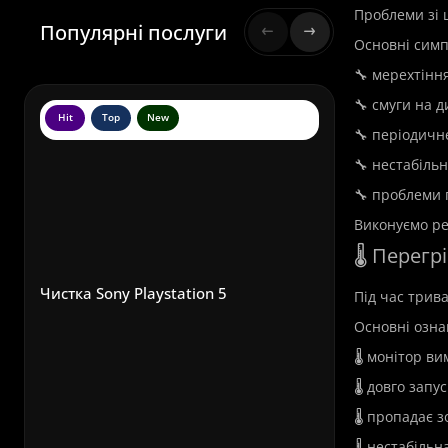
Проблеми зі 
Популярні послуги
Основні симп
🔧 мерехтінн
🔧 смуги на д
Hit
Top
New
Hit
To
🔧 періодичн
🔧 нестабільн
🔧 проблеми 
Виконуємо ре
🌡️ Перег
Чистка Sony Playstation 5
Під час трив
Основні озна
🌡️ монітор в
🌡️ довго запу
🌡️ пропадає 
🌡️ нестабіль