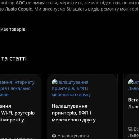
монітор
AOC
не вмикається, мерехтить, не має підсвітки, не ви
до
Львів Сервіс
. Ми виконуємо більшість видів ремонту монітор
емає товарів
та статті
Вста
ання
Налаштування
Льво
 Wi-Fi, роутерів
принтерів, БФП і
ї мережі у
мережевого друку
💻 В
Льво
🖨️ Налаштування
вання інтернету,