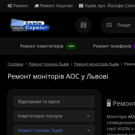
Ремонт
Ремонт поштою
Львів, вул. Йосифа Сліп
Ремонт комп'ютерів
Ремонт телефонів
NEW
Головна
Ремонт техніки Львів
Ремонт моніторів Львів
Ремон
Ремонт моніторів AOC у Львові
Відеоуроки та курси
🖥️ Ремо
Комп'ютерні послуги
Монітори
AO
співвідношенн
серії AGON з
Ремонт техніки Львів
зношення ком