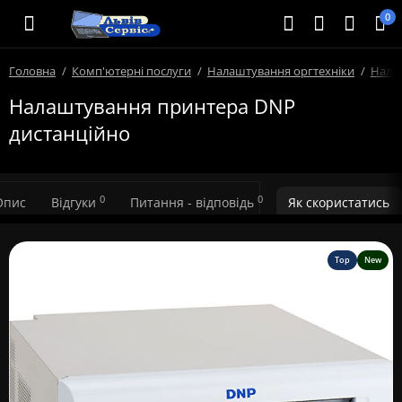
0
Головна
Комп'ютерні послуги
Налаштування оргтехніки
Нала
Налаштування принтера DNP
дистанційно
0
0
Опис
Відгуки
Питання - відповідь
Як скористатись
Top
New