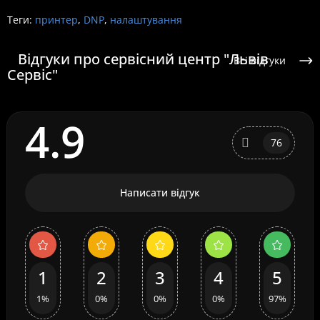
Теги:
принтер
,
DNP
,
налаштування
Відгуки про сервісний центр "Львів
Всі відгуки
Сервіс"
4.9
76
Написати відгук
1
2
3
4
5
1%
0%
0%
0%
97%