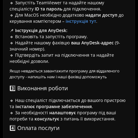
🔹 Запустіть TeamViewer та надайте нашому
спеціалісту
ID та пароль
для підключення.
🔹 Для MacOS необхідно додатково
надати доступ
до
керування комп’ютером –
інструкція тут
.
📌
Інструкція для AnyDesk:
🔹 Встановіть та запустіть програму.
🔹 Надайте нашому фахівцю
ваш AnyDesk-адрес
(9-
значний номер).
🔹 Підтвердіть запит на підключення та надайте
необхідні дозволи.
Якщо невдається завантажити програму для віддаленого
доступу - напишіть нам і наші фахівці допоможуть
3️⃣ Виконання роботи
🔹 Наш спеціаліст підключається до вашого пристрою
та
інсталює програмне забезпечення
.
🔹 За необхідності
налаштовує
програму під ваші
потреби та
консультує
з питань її використання.
4️⃣ Оплата послуги