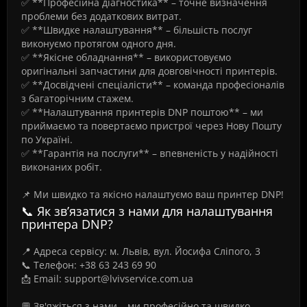
✅ **Професійна діагностика** – точне визначення
проблеми без додаткових витрат.
✅ **Швидке налаштування** – більшість послуг
виконуємо протягом одного дня.
✅ **Якісне обладнання** – використовуємо
оригінальні запчастини для довговічності принтерів.
✅ **Досвідчені спеціалісти** – команда професіоналів
з багаторічним стажем.
✅ **Налаштування принтерів DNP поштою** – ми
приймаємо та повертаємо пристрої через Нову Пошту
по Україні.
✅ **Гарантія на послуги** – впевненість у надійності
виконаних робіт.
📌 Ми швидко та якісно налаштуємо ваш принтер DNP!
📞 Як зв’язатися з нами для налаштування
принтера DNP?
📍 Адреса сервісу: м. Львів, вул. Йосифа Сліпого, 3
📞 Телефон: +38 63 243 69 90
📩 Email: support@lvivservice.com.ua
💬 Зв'яжіться з нами – ми професійно та швидко