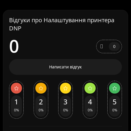
Відгуки про Налаштування принтера
DNP
0
0
Написати відгук
1
2
3
4
5
0%
0%
0%
0%
0%