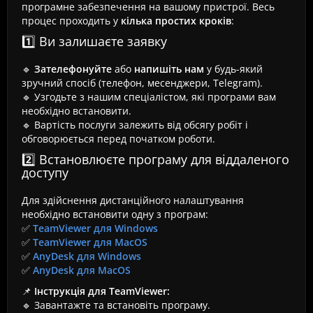
програмне забезпечення на вашому пристрої. Весь
процес проходить у
кілька простих кроків
:
1️⃣ Ви залишаєте заявку
🔹
Зателефонуйте
або
напишіть нам
у будь-який
зручний спосіб (телефон, месенджери, Telegram).
🔹 Узгодьте з нашим спеціалістом, які програми вам
необхідно встановити.
🔹 Вартість послуги залежить від обсягу робіт і
обговорюється перед початком роботи.
2️⃣ Встановлюєте програму для віддаленого
доступу
Для здійснення дистанційного налаштування
необхідно встановити одну з програм:
✅
TeamViewer для Windows
✅
TeamViewer для MacOS
✅
AnyDesk для Windows
✅
AnyDesk для MacOS
📌
Інструкція для TeamViewer:
🔹 Завантажте та встановіть програму.