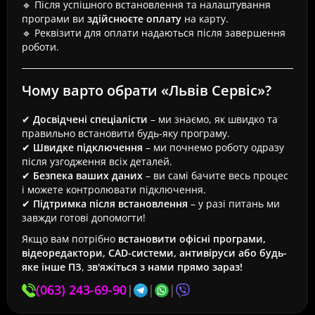
🔹 Після успішного встановлення та налаштування
програми ви
здійснюєте оплату
на карту.
🔹 Реквізити для оплати надаються після завершення
роботи.
Чому варто обрати «Львів Сервіс»?
✔
Досвідчені спеціалісти
– ми знаємо, як швидко та
правильно встановити будь-яку програму.
✔
Швидке підключення
– ми почнемо роботу одразу
після узгодження всіх деталей.
✔
Безпека ваших даних
– ви самі бачите весь процес
і можете контролювати підключення.
✔
Підтримка після встановлення
– у разі питань ми
завжди готові допомогти!
Якщо вам потрібно
встановити офісні програми,
відеоредактори, CAD-системи, антивіруси або будь-
яке інше ПЗ
,
зв'яжіться з нами прямо зараз!
(063) 243-69-90
|
|
|