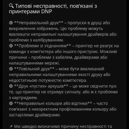
🔍 Типові несправності, пов'язані з
принтерами DNP
🔴 **Неправильний друк** – пропуски в друці або
викривлення зображень. Цю проблему можуть
викликати неправильні налаштування драйверів або
проблеми з калібруванням.
🔴 **Проблеми зі з‘єднанням** – принтер не реагує на
команди з комп'ютера або іншого пристрою. Можливі
причини – проблеми з кабелем, драйверами або
налаштуваннями мережі.
🔴 **Повільний друк** – може бути викликаний
неправильними налаштуваннями якості друку або
недостатньою потужністю комп'ютера.
🔴 **Друк «пустих» аркушів** – це може свідчити про
те, що принтер не отримує сигналу, або ж є проблеми
з картриджем.
🔴 **Неправильні кольори або відтінки** – часто
пов'язані з некоректним профілюванням кольору або
застарілими драйверами.
📌 Ми швидко визначимо причину несправності та