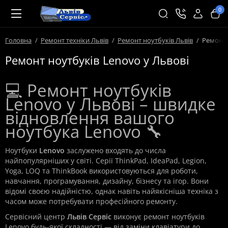
0
Головна
Ремонт техніки Львів
Ремонт ноутбуків Львів
Ремонт 
Ремонт ноутбуків Lenovo у Львові
💻 Ремонт ноутбуків
Lenovo у Львові – швидке
відновлення вашого
ноутбука Lenovo 🔧
Ноутбуки
Lenovo
заслужено входять до числа
найпопулярніших у світі. Серії ThinkPad, IdeaPad, Legion,
Yoga, LOQ та ThinkBook використовуються для роботи,
навчання, програмування, дизайну, бізнесу та ігор. Вони
відомі своєю надійністю, однак навіть найякісніша техніка з
часом може потребувати професійного ремонту.
Сервісний центр
Львів Сервіс
виконує ремонт ноутбуків
Lenovo будь-якої складності — від заміни клавіатури до