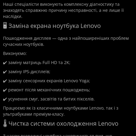
Наші спеціалісти виконують комплексну діагностику та
знаходять справжню причину несправності, а не лише її
наслідки.
🖥️ Заміна екрана ноутбука Lenovo
Пошкодження дисплея — одна з найпоширеніших проблем
сучасних ноутбуків.
Виконуємо:
✔️ заміну матриць Full HD та 2K;
✔️ заміну IPS-дисплеїв;
✔️ заміну сенсорних екранів Lenovo Yoga;
✔️ ремонт після механічних пошкоджень;
✔️ усунення смуг, засвітів та битих пікселів.
Працюємо як із класичними ноутбуками Lenovo, так і з
ультрабуками преміум-класу.
🌡️ Чистка системи охолодження Lenovo
З часом всередині ноутбука накопичується пил, що