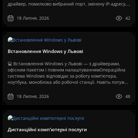
драйвер, помилково вибраний порт, змінену IP-адресу,
збій служби друку, проблеми з USB-з’єднанням, Wi-Fi..
18 Липня, 2026
42
Встановлення Windows у Львові
💻 Встановлення Windows у Львові — з драйверами,
офісним пакетом і повним налаштуваннямОпераційна
система Windows відповідає за роботу комп’ютера,
ноутбука, моноблока або робочої станції. Навіть потужне
обладнання не працюватиме стабільно, якщо систем..
18 Липня, 2026
48
Дистанційні комп’ютерні послуги