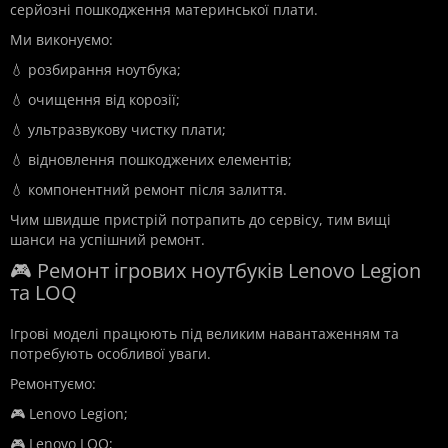
серйозні пошкодження материнської плати.
Ми виконуємо:
💧 розбирання ноутбука;
💧 очищення від корозії;
💧 ультразвукову чистку плати;
💧 відновлення пошкоджених елементів;
💧 компонентний ремонт після залиття.
Чим швидше пристрій потрапить до сервісу, тим вищі
шанси на успішний ремонт.
🎮 Ремонт ігрових ноутбуків Lenovo Legion
та LOQ
Ігрові моделі працюють під великим навантаженням та
потребують особливої уваги.
Ремонтуємо:
🎮 Lenovo Legion;
🎮 Lenovo LOQ;