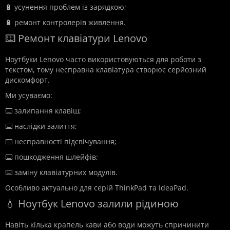
🔋 усунення проблем із зарядкою;
🔋 ремонт контролерів живлення.
⌨️ Ремонт клавіатури Lenovo
Ноутбуки Lenovo часто використовуються для роботи з
текстом, тому несправна клавіатура створює серйозний
дискомфорт.
Ми усуваємо:
⌨️ залипання клавіш;
⌨️ наслідки залиття;
⌨️ несправності підсвічування;
⌨️ пошкодження шлейфів;
⌨️ заміну клавіатурних модулів.
Особливо актуально для серій ThinkPad та IdeaPad.
💧 Ноутбук Lenovo залили рідиною
Навіть кілька крапель кави або води можуть спричинити