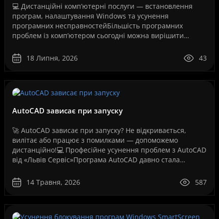
💻 Дистанційні комп’ютерні послуги — встановлення
програм, налаштування Windows та усунення
програмних несправностейБільшість програмних
проблем із комп’ютером сьогодні можна вирішити
дистанційно, без перевезення техніки до сервісного
центру та без оч..
18 Липня, 2026
43
AutoCAD зависає при запуску
🚀 AutoCAD зависає при запуску? Не відкривається,
вилітає або працює з помилками — допоможемо
дистанційно!💻 Професійне усунення проблем з AutoCAD
від «Львів Сервіс»Програма AutoCAD давно стала
стандартом для інженерів, архітекторів, дизайнерів,
проект..
14 Травня, 2026
587