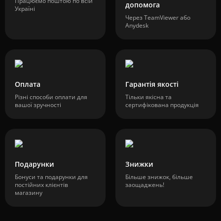
Працюємо поштою по всій
допомога
Україні
Через TeamViewer або
Anydesk
Оплата
Гарантія якості
Різні способи оплати для
Тільки якісна та
вашої зручності
сертифікована продукція
Подарунки
Знижки
Бонуси та подарунки для
Більше знижок, більше
постійних клієнтів
заощаджень!
магазину