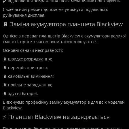
✔️ відновлення зображення після механічних пошкоджень.
Своєчасний ремонт допоможе уникнути подальшого
руйнування дисплея.
🔋 Заміна акумулятора планшета Blackview
Однією з переваг планшетів Blackview є акумулятори великої
ємності, проте з часом вони також зношуються.
Основні ознаки несправності:
🔋 швидке розряджання;
🔋 перегрів пристрою;
🔋 самовільні вимкнення;
🔋 повільне заряджання;
🔋 здуття батареї.
Виконуємо професійну заміну акумуляторів для всіх моделей
Blackview.
⚡ Планшет Blackview не заряджається
Причина може бути як у механічному пошкодженні роз'єму,