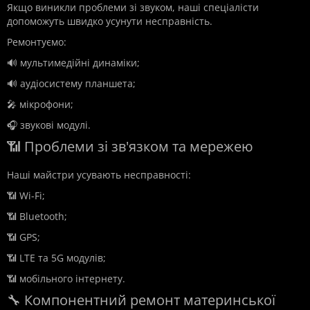
Якщо виникли проблеми зі звуком, наші спеціалісти
допоможуть швидко усунути несправність.
Ремонтуємо:
🔊 мультимедійні динаміки;
🔊 аудіосистему планшета;
🎤 мікрофони;
🎧 звукові модулі.
📶 Проблеми зі зв'язком та мережею
Наші майстри усувають несправності:
📶 Wi-Fi;
📶 Bluetooth;
📶 GPS;
📶 LTE та 5G модулів;
📶 мобільного інтернету.
🔧 Компонентний ремонт материнської