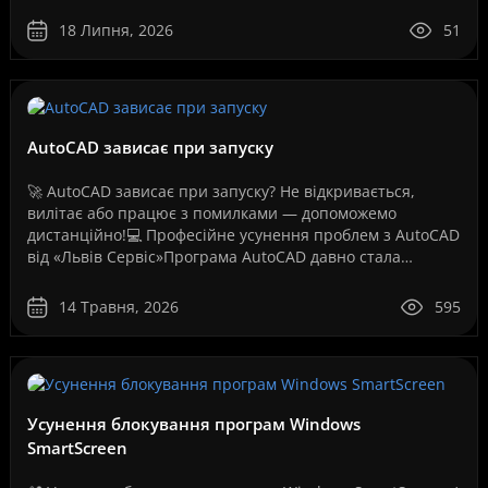
дистанційно, без перевезення техніки до сервісного
центру та без оч..
18 Липня, 2026
51
AutoCAD зависає при запуску
🚀 AutoCAD зависає при запуску? Не відкривається,
вилітає або працює з помилками — допоможемо
дистанційно!💻 Професійне усунення проблем з AutoCAD
від «Львів Сервіс»Програма AutoCAD давно стала
стандартом для інженерів, архітекторів, дизайнерів,
проект..
14 Травня, 2026
595
Усунення блокування програм Windows
SmartScreen