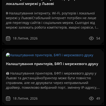
локальної мережі у Львові
🌐 Налаштування інтернету, Wi-Fi, роутерів і локальної
мережі у ЛьвовіСтабільний інтернет потрібен не лише
для перегляду сайтів і соціальних мереж. Сьогодні від
мережі залежать робота комп’ютерів, хмарні сервіси, IP-
телефонія, відеоспостереження, серв..
18 Липня, 2026
54
Налаштування принтерів, БФП і мережевого друку
🖨️ Налаштування принтерів, БФП і мережевого друку у
Львові та дистанційноПринтер може бути повністю
справним, але не друкувати через неправильний
драйвер, помилково вибраний порт, змінену IP-адресу,
збій служби друку, проблеми з USB-з’єднанням, Wi-Fi..
18 Липня, 2026
49