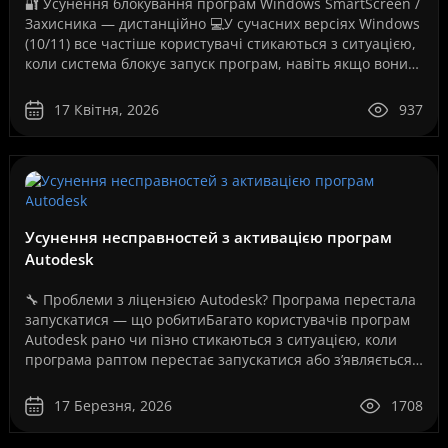
🔐 Усунення блокування програм Windows SmartScreen /
Захисника — дистанційно 💻У сучасних версіях Windows
(10/11) все частіше користувачі стикаються з ситуацією,
коли система блокує запуск програм, навіть якщо вони
повністю робочі. Як на вашому скріншо..
17 Квітня, 2026
937
Усунення несправностей з активацією програм
Autodesk
🔧 Проблеми з ліцензією Autodesk? Програма перестала
запускатися — що робитиБагато користувачів програм
Autodesk рано чи пізно стикаються з ситуацією, коли
програма раптом перестає запускатися або з’являється
повідомлення про помилку ліцензії.Це може ..
17 Березня, 2026
1708