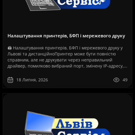
Налаштування принтерів, БФП і мережевого друку
🖨️ Налаштування принтерів, БФП і мережевого друку у
Львові та дистанційноПринтер може бути повністю
справним, але не друкувати через неправильний
драйвер, помилково вибраний порт, змінену IP-адресу,
збій служби друку, проблеми з USB-з’єднанням, Wi-Fi..
18 Липня, 2026
49