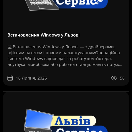
Встановлення Windows у Львові
💻 Встановлення Windows у Львові — з драйверами,
офісним пакетом і повним налаштуваннямОпераційна
система Windows відповідає за роботу комп’ютера,
ноутбука, моноблока або робочої станції. Навіть потужне
обладнання не працюватиме стабільно, якщо систем..
18 Липня, 2026
58