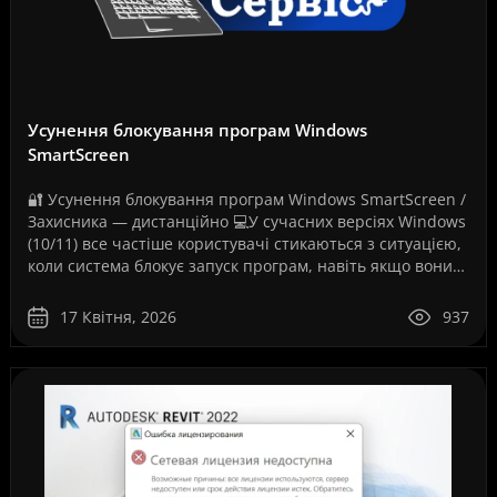
Усунення блокування програм Windows
SmartScreen
🔐 Усунення блокування програм Windows SmartScreen /
Захисника — дистанційно 💻У сучасних версіях Windows
(10/11) все частіше користувачі стикаються з ситуацією,
коли система блокує запуск програм, навіть якщо вони
повністю робочі. Як на вашому скріншо..
17 Квітня, 2026
937