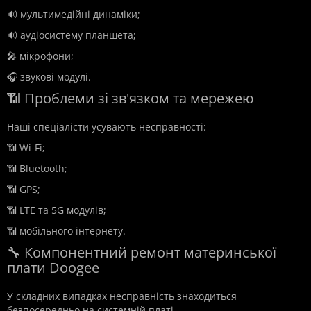
🔊 мультимедійні динаміки;
🔊 аудіосистему планшета;
🎤 мікрофони;
🎧 звукові модулі.
📶 Проблеми зі зв'язком та мережею
Наші спеціалісти усувають несправності:
📶 Wi-Fi;
📶 Bluetooth;
📶 GPS;
📶 LTE та 5G модулів;
📶 мобільного інтернету.
🔧 Компонентний ремонт материнської
плати Doogee
У складних випадках несправність знаходиться
безпосередньо на системній платі.