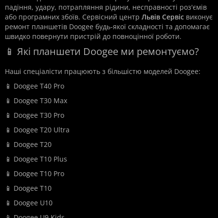
падіння, удару, потрапляння рідини, несправності роз'ємів
або програмних збоїв. Сервісний центр
Львів Сервіс
виконує
ремонт планшетів Doogee будь-якої складності та допомагає
швидко повернути пристрій до повноцінної роботи.
📱 Які планшети Doogee ми ремонтуємо?
Наші спеціалісти працюють з більшістю моделей Doogee:
📱 Doogee T40 Pro
📱 Doogee T30 Max
📱 Doogee T30 Pro
📱 Doogee T20 Ultra
📱 Doogee T20
📱 Doogee T10 Plus
📱 Doogee T10 Pro
📱 Doogee T10
📱 Doogee U10
📱 Doogee U9 Kids