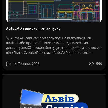
AutoCAD зависає при запуску
🚀 AutoCAD зависає при запуску? Не відкривається,
вилітає або працює з помилками — допоможемо
дистанційно!💻 Професійне усунення проблем з AutoCAD
від «Львів Сервіс»Програма AutoCAD давно стала
стандартом для інженерів, архітекторів, дизайнерів,
проект..
14 Травня, 2026
596