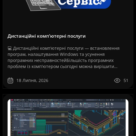
Дистанційні комп’ютерні послуги
💻 Дистанційні комп’ютерні послуги — встановлення
програм, налаштування Windows та усунення
програмних несправностейБільшість програмних
проблем із комп’ютером сьогодні можна вирішити
дистанційно, без перевезення техніки до сервісного
центру та без оч..
18 Липня, 2026
51