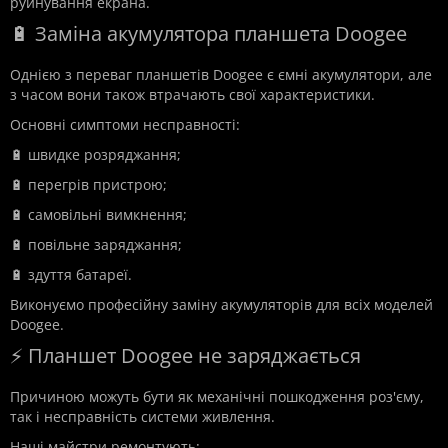
руйнування екрана.
🔋 Заміна акумулятора планшета Doogee
Однією з переваг планшетів Doogee є ємні акумулятори, але
з часом вони також втрачають свої характеристики.
Основні симптоми несправності:
🔋 швидке розряджання;
🔋 перегрів пристрою;
🔋 самовільні вимкнення;
🔋 повільне заряджання;
🔋 здуття батареї.
Виконуємо професійну заміну акумуляторів для всіх моделей
Doogee.
⚡ Планшет Doogee не заряджається
Причиною можуть бути як механічні пошкодження роз'єму,
так і несправність системи живлення.
Наші майстри ремонтують: