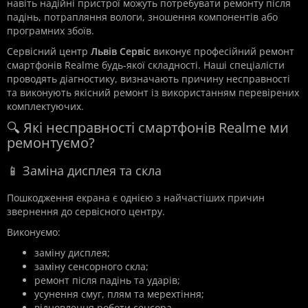
навіть надійні пристрої можуть потребувати ремонту після
падінь, потрапляння вологи, зношення компонентів або
програмних збоїв.
Сервісний центр
Львів Сервіс
виконує професійний ремонт
смартфонів Realme будь-якої складності. Наші спеціалісти
проводять діагностику, визначають причину несправності
та виконують якісний ремонт із використанням перевірених
комплектуючих.
🔍 Які несправності смартфонів Realme ми
ремонтуємо?
📱 Заміна дисплея та скла
Пошкодження екрана є однією з найчастіших причин
звернення до сервісного центру.
Виконуємо:
заміну дисплея;
заміну сенсорного скла;
ремонт після падінь та ударів;
усунення смуг, плям та мерехтіння;
відновлення роботи сенсора.