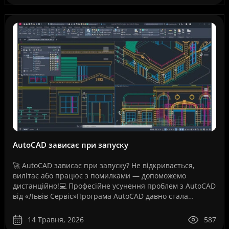
AutoCAD зависає при запуску
🚀 AutoCAD зависає при запуску? Не відкривається,
вилітає або працює з помилками — допоможемо
дистанційно!💻 Професійне усунення проблем з AutoCAD
від «Львів Сервіс»Програма AutoCAD давно стала
стандартом для інженерів, архітекторів, дизайнерів,
проект..
14 Травня, 2026
587