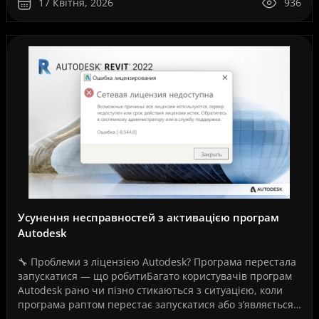
17 Квітня, 2026
936
Усунення несправностей з активацією програм
Autodesk
🔧 Проблеми з ліцензією Autodesk? Програма перестала
запускатися — що робитиБагато користувачів програм
Autodesk рано чи пізно стикаються з ситуацією, коли
програма раптом перестає запускатися або з’являється
повідомлення про помилку ліцензії.Це може ..