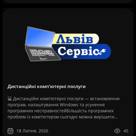
Дистанційні комп’ютерні послуги
💻 Дистанційні комп’ютерні послуги — встановлення
програм, налаштування Windows та усунення
програмних несправностейБільшість програмних
проблем із комп’ютером сьогодні можна вирішити
дистанційно, без перевезення техніки до сервісного
центру та без оч..
18 Липня, 2026
45