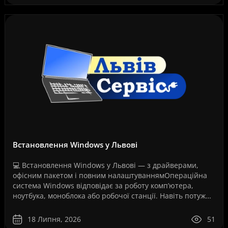
Встановлення Windows у Львові
💻 Встановлення Windows у Львові — з драйверами,
офісним пакетом і повним налаштуваннямОпераційна
система Windows відповідає за роботу комп’ютера,
ноутбука, моноблока або робочої станції. Навіть потужне
обладнання не працюватиме стабільно, якщо систем..
18 Липня, 2026
51