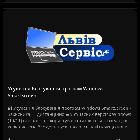
Усунення блокування програм Windows
SmartScreen
🔐 Усунення блокування програм Windows SmartScreen /
Захисника — дистанційно 💻У сучасних версіях Windows
(10/11) все частіше користувачі стикаються з ситуацією,
коли система блокує запуск програм, навіть якщо вони
повністю робочі. Як на вашому скріншо..