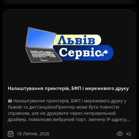
Налаштування принтерів, БФП і мережевого друку
🖨️ Налаштування принтерів, БФП і мережевого друку у
Львові та дистанційноПринтер може бути повністю
справним, але не друкувати через неправильний
драйвер, помилково вибраний порт, змінену IP-адресу,
збій служби друку, проблеми з USB-з’єднанням, Wi-Fi..
18 Липня, 2026
42