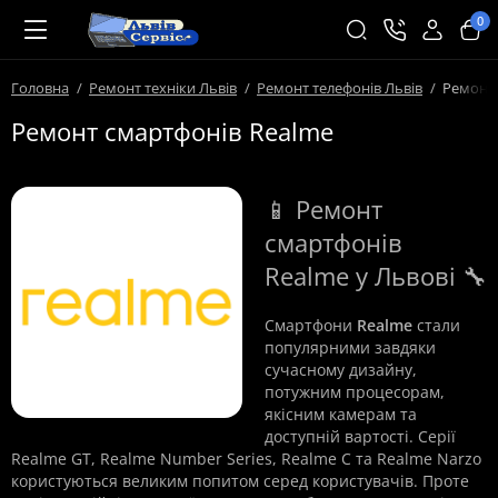
0
Головна
Ремонт техніки Львів
Ремонт телефонів Львів
Ремонт 
Ремонт смартфонів Realme
📱 Ремонт
смартфонів
Realme у Львові 🔧
Смартфони
Realme
стали
популярними завдяки
сучасному дизайну,
потужним процесорам,
якісним камерам та
доступній вартості. Серії
Realme GT, Realme Number Series, Realme C та Realme Narzo
користуються великим попитом серед користувачів. Проте