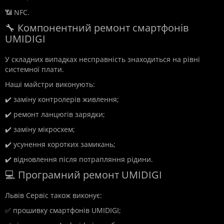
📶 NFC.
🔧 Компонентний ремонт смартфонів
UMIDIGI
У складних випадках несправність знаходиться на рівні
системної плати.
Наші майстри виконують:
✔️ заміну контролерів живлення;
✔️ ремонт ланцюгів зарядки;
✔️ заміну мікросхем;
✔️ усунення коротких замикань;
✔️ відновлення після потрапляння рідини.
💻 Програмний ремонт UMIDIGI
Львів Сервіс також виконує:
✅ прошивку смартфонів UMIDIGI;