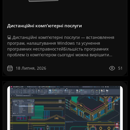
Дистанційні комп’ютерні послуги
💻 Дистанційні комп’ютерні послуги — встановлення
програм, налаштування Windows та усунення
програмних несправностейБільшість програмних
проблем із комп’ютером сьогодні можна вирішити
дистанційно, без перевезення техніки до сервісного
центру та без оч..
18 Липня, 2026
51