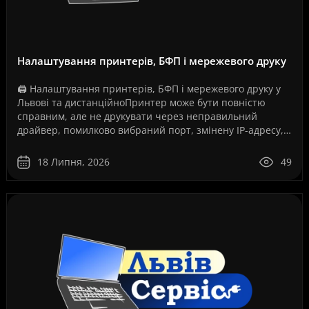
Налаштування принтерів, БФП і мережевого друку
🖨️ Налаштування принтерів, БФП і мережевого друку у
Львові та дистанційноПринтер може бути повністю
справним, але не друкувати через неправильний
драйвер, помилково вибраний порт, змінену IP-адресу,
збій служби друку, проблеми з USB-з’єднанням, Wi-Fi..
18 Липня, 2026
49