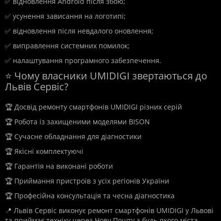
✅ відновлення Android після збою;
✅ усунення зависання на логотипі;
✅ відновлення після невдалого оновлення;
✅ виправлення системних помилок;
✅ налаштування програмного забезпечення.
⭐ Чому власники UMIDIGI звертаються до
Львів Сервіс?
🏆 Досвід ремонту смартфонів UMIDIGI різних серій
🏆 Робота із захищеними моделями BISON
🏆 Сучасне обладнання для діагностики
🏆 Якісні комплектуючі
🏆 Гарантія на виконані роботи
🏆 Приймання пристроїв з усіх регіонів України
🏆 Професійна консультація та чесна діагностика
📍 Львів Сервіс виконує ремонт смартфонів UMIDIGI у Львові
та приймає техніку через Нову Пошту з будь-якого міста