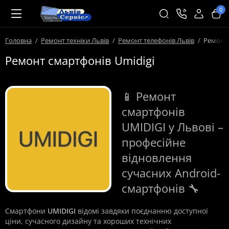
0
Головна
Ремонт техніки Львів
Ремонт телефонів Львів
Ремонт 
Ремонт смартфонів Umidigi
📱 Ремонт
смартфонів
UMIDIGI у Львові –
професійне
відновлення
сучасних Android-
смартфонів 🔧
Смартфони
UMIDIGI
відомі завдяки поєднанню доступної
ціни, сучасного дизайну та хороших технічних