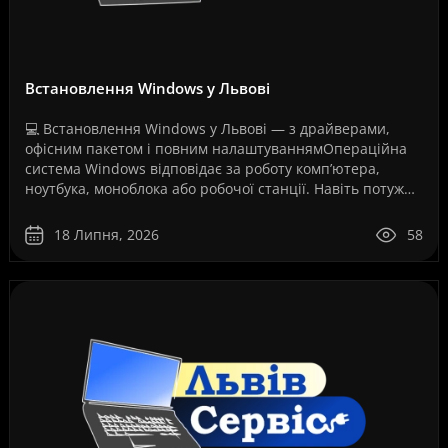
Встановлення Windows у Львові
💻 Встановлення Windows у Львові — з драйверами,
офісним пакетом і повним налаштуваннямОпераційна
система Windows відповідає за роботу комп’ютера,
ноутбука, моноблока або робочої станції. Навіть потужне
обладнання не працюватиме стабільно, якщо систем..
18 Липня, 2026
58