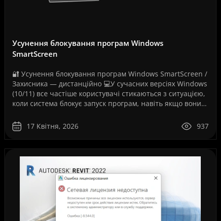
Усунення блокування програм Windows
SmartScreen
🔐 Усунення блокування програм Windows SmartScreen /
Захисника — дистанційно 💻У сучасних версіях Windows
(10/11) все частіше користувачі стикаються з ситуацією,
коли система блокує запуск програм, навіть якщо вони
повністю робочі. Як на вашому скріншо..
17 Квітня, 2026
937