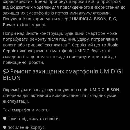
характеристик. Бренд пропонує широкий вибір пристроїв –
від бюджетних моделей для повсякденного використання до
захищених смартфонів із потужними акумуляторами.
Популярністю користуються серії
UMIDIGI A
,
BISON
,
F
,
G
,
Power
та інші моделі.
Попри надійність конструкції, будь-який смартфон може
потребувати ремонту після падіння, удару, потрапляння
вологи або тривалої експлуатації. Сервісний центр
Львів
Сервіс
виконує ремонт смартфонів UMIDIGI будь-якої
складності та допомагає швидко повернути пристрій до
повноцінної роботи.
🦬 Ремонт захищених смартфонів UMIDIGI
BISON
Окремої уваги заслуговує популярна серія
UMIDIGI BISON
,
створена для активного використання та складних умов
експлуатації.
Такі смартфони мають:
🛡️ захист від пилу та вологи;
🛡️ посилений корпус;