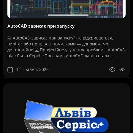
AutoCAD зависає при запуску
🚀 AutoCAD зависає при запуску? Не відкривається,
вилітає або працює з помилками — допоможемо
дистанційно!💻 Професійне усунення проблем з AutoCAD
від «Львів Сервіс»Програма AutoCAD давно стала
стандартом для інженерів, архітекторів, дизайнерів,
проект..
14 Травня, 2026
595