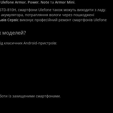
ї
Ulefone Armor
,
Power
,
Note
та
Armor Mini
.
-STD-810H, смартфони Ulefone також можуть виходити з ладу.
 акумулятора, потрапляння вологи через пошкоджені
ьвів Сервіс
виконує професійний ремонт смартфонів Ulefone
х моделей?
від класичних Android-пристроїв:
роботи із захищеними смартфонами.