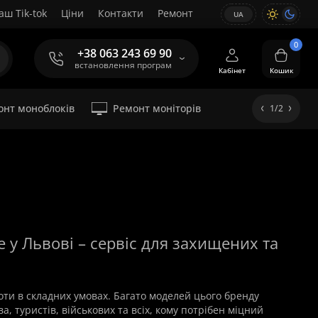
аш Tik-tok
Ціни
Контакти
Ремонт
UA
0
+38 063 243 69 90
встановлення програм
Кабінет
Кошик
онт моноблоків
Ремонт моніторів
1/2
 у Львові – сервіс для захищених та
оти в складних умовах. Багато моделей цього бренду
, туристів, військових та всіх, кому потрібен міцний