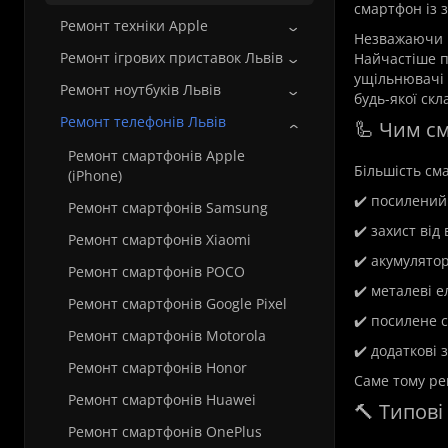
смартфон із з
Ремонт техніки Apple
Незважаючи н
Ремонт ігрових приставок Львів
Найчастіше п
ущільнювачі 
Ремонт ноутбуків Львів
будь-якої скл
Ремонт телефонів Львів
🦾 Чим с
Ремонт смартфонів Apple
Більшість сма
(iPhone)
✔️ посилений
Ремонт смартфонів Samsung
✔️ захист від
Ремонт смартфонів Xiaomi
✔️ акумулятор
Ремонт смартфонів POCO
✔️ металеві е
Ремонт смартфонів Google Pixel
✔️ посилене 
Ремонт смартфонів Motorola
✔️ додаткові 
Ремонт смартфонів Honor
Саме тому ре
Ремонт смартфонів Huawei
🔨 Типові
Ремонт смартфонів OnePlus