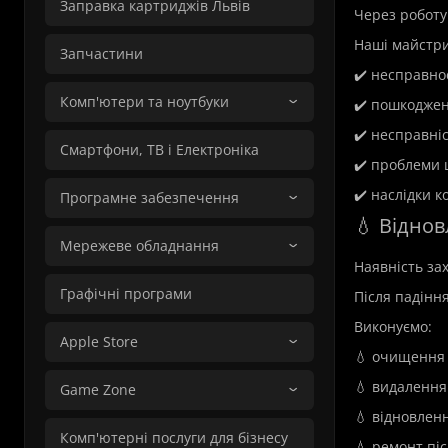
Заправка картриджів Львів
Через роботу
Наші майстри
Запчастини
✔️ несправнос
Комп'ютери та ноутбуки
✔️ пошкоджен
✔️ несправні
Смартфони, ТВ і Електроніка
✔️ проблеми 
✔️ наслідки к
Програмне забезпечення
💧 Відно
Мережеве обладнання
Наявність за
Графічні програми
Після падінн
Виконуємо:
Apple Store
💧 очищення 
💧 видалення 
Game Zone
💧 відновлен
Комп'ютерні послуги для бізнесу
💧 ремонт пі