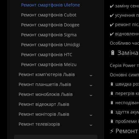
Ремонт смартфонів Ulefone
✔️ заміну сен
Ремонт смартфонів Cubot
✔️ усунення 
✔️ ремонт піс
Ремонт смартфонів Doogee
✔️ відновлен
Ремонт смартфонів Sigma
Особливо час
Ремонт смартфонів Umidigi
🔋 Заміна
Ремонт смартфонів HTC
Ремонт смартфонів Meizu
Серія Power 
Ремонт комп'ютерів Львів
Основні симп
🔋 швидка ро
Ремонт планшетів Львів
🔋 перегрів к
Ремонт моноблоків Львів
🔋 несподіва
Ремонт відеокарт Львів
🔋 здуття аку
Ремонт моніторів Львів
🔋 проблеми 
Ремонт телевізорів
⚡ Ремонт 