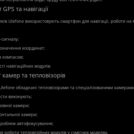
 GPS та навігації
ків Ulefone використовують смартфон для навігації, роботи на 
-сигналу;
изначення координат;
p
New
Hit
Top
New
з компасом;
ті навігаційних модулів.
 камер та тепловізорів
 Ulefone обладнані тепловізорами та спеціалізованими камерами
істи виконують:
новної камери;
онтальної камери;
проблем автофокусування;
я роботи тепловізійних модулів у сумісних моделях.