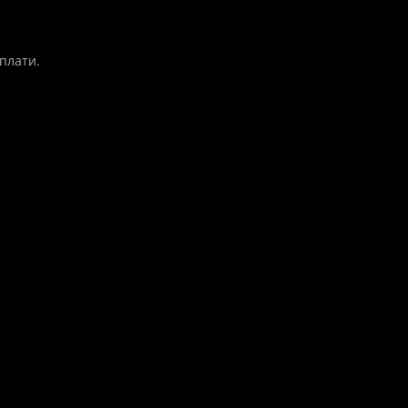
плати.
рограм
В наявності
рам:
ійно 💻🔧
бук – це ..