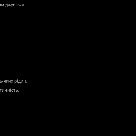
шкоджується.
ь-яких рідин.
тичність.