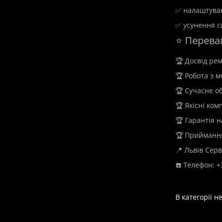
у Львові
✅ налаштува
✅ усунення с
⭐ Переваг
🏆 Досвід ре
🏆 Робота з 
🏆 Сучасне о
🏆 Якісні ком
🏆 Гарантія 
🏆 Приймання 
📍 Львів Серв
☎️ Телефон: +
В категорії н