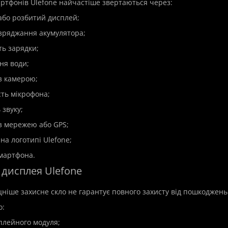
ртфонів Ulefone найчастіше звертаються через:
 або розбитий дисплей;
зряджання акумулятора;
ть зарядки;
ня води;
з камерою;
сть мікрофона;
 звуку;
з мережею або GPS;
на логотипі Ulefone;
смартфона.
 дисплея Ulefone
цніше захисне скло не гарантує повного захисту від пошкоджень
о:
сплейного модуля;