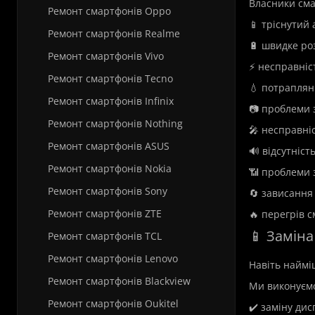
Власники сма
Ремонт смартфонів Oppo
📱 тріснутий
Ремонт смартфонів Realme
🔋 швидке ро
Ремонт смартфонів Vivo
⚡ несправніс
Ремонт смартфонів Tecno
💧 потраплян
Ремонт смартфонів Infinix
📷 проблеми 
Ремонт смартфонів Nothing
🎤 несправні
Ремонт смартфонів ASUS
🔊 відсутність
Ремонт смартфонів Nokia
📶 проблеми 
Ремонт смартфонів Sony
🔄 зависання 
Ремонт смартфонів ZTE
🔥 перегрів 
📱 Заміна
Ремонт смартфонів TCL
Ремонт смартфонів Lenovo
Навіть наймі
Ремонт смартфонів Blackview
Ми виконуєм
Ремонт смартфонів Oukitel
✔️ заміну ди