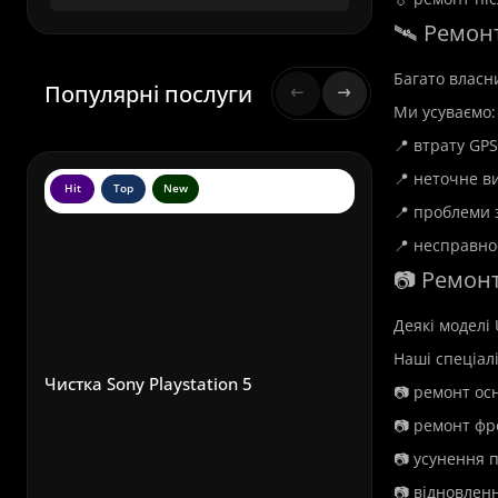
🛰️ Ремонт
Багато власни
Популярні послуги
Ми усуваємо:
📍 втрату GPS
📍 неточне в
Hit
Top
New
Hit
To
📍 проблеми 
📍 несправнос
📷 Ремонт
Деякі моделі
Наші спеціал
Чистка Sony Playstation 5
📷 ремонт ос
📷 ремонт фр
📷 усунення 
📷 відновленн