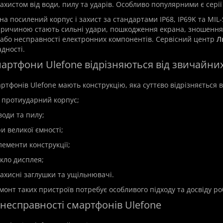
ахистом від води, пилу та ударів. Особливо популярними є сері
а посилений корпус і захист за стандартами IP68, IP69K та MIL
ричиною стають сильні удари, пошкодження екрана, зношення
або несправності електронних компонентів. Сервісний центр
Л
адності.
мартфони Ulefone відрізняються від звичайни
ртфонів Ulefone мають конструкцію, яка суттєво відрізняється 
 протиударний корпус;
 води та пилу;
и великої ємності;
лементи конструкції;
скло дисплея;
захисні заглушки та ущільнювачі.
монт таких пристроїв потребує особливого підходу та досвіду 
 несправності смартфонів Ulefone