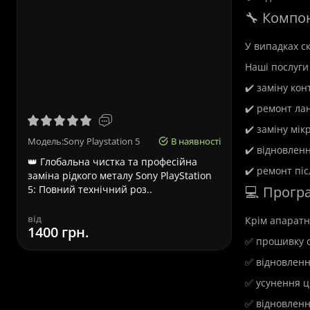
🔧 Компо
У випадках с
Наші послуги
Термінови
✔️ заміну ко
✔️ ремонт ла
✔️ заміну мік
Модель:Sony Playstation 5
В наявності
Модель:Asu
✔️ відновлен
👑 Глобальна чистка та професійна
Терміновий
✔️ ремонт піс
заміна рідкого металу Sony PlayStation
Львові – ви
5: Повний технічний роз..
Asus – це п
💻 Прогр
від
від
Крім апаратн
1400 грн.
580 грн.
вартість
✅ прошивку с
780 грн.
✅ відновленн
✅ усунення ц
Встановлення Windows
✅ відновленн