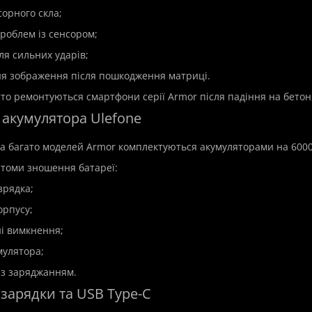
сорного скла;
проблем із сенсором;
ля сильних ударів;
ня зображення після пошкодження матриці.
то ремонтуються смартфони серії Armor після падіння на бетон,
 акумулятора Ulefone
та багато моделей Armor комплектуються акумуляторами на 600
томи зношення батареї:
зрядка;
орпусу;
ні вимкнення;
мулятора;
із заряджанням.
зарядки та USB Type-C