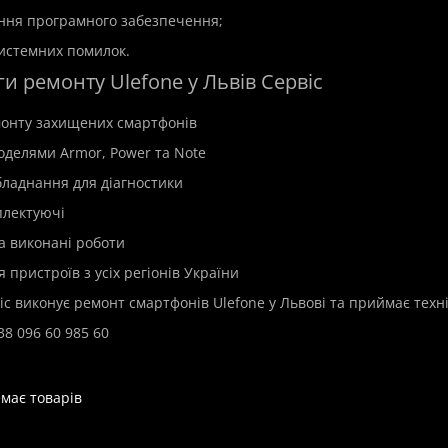
ння програмного забезпечення;
истемних помилок.
и ремонту Ulefone у Львів Сервіс
монту захищених смартфонів
моделями Armor, Power та Note
бладнання для діагностики
плектуючі
на виконані роботи
пристроїв з усіх регіонів України
іс виконує ремонт смартфонів Ulefone у Львові та приймає техні
38 096 60 985 60
емає товарів