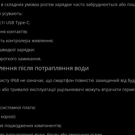
 в складних умовах роз'єм зарядки часто забруднюється або по
 усувають:
ті USB Type-C;
ня контактів;
сть контролера живлення;
швидкої зарядки;
ороткого замикання.
влення після потрапляння води
хисту IP68 не означає, що смартфон повністю захищений від буд
я або тривалої експлуатації ущільнювачі можуть втрачати герме
системної плати;
корозії;
ня пошкоджених компонентів;
сля потрапляння води, бруду або технічних рідин.