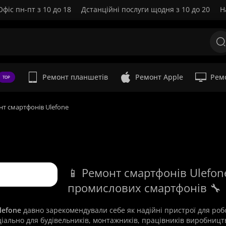
Офіс пн-пт з 10 до 18
Дстанційні послуги щодня з 10 до 20
Н
Ремонт планшетів
Ремонт Apple
Рем
TOP
т смартфонів Ulefone
📱 Ремонт смартфонів Ulefone
промислових смартфонів 🔧
lefone
давно зарекомендували себе як надійні пристрої для роб
іально для будівельників, монтажників, працівників виробництва