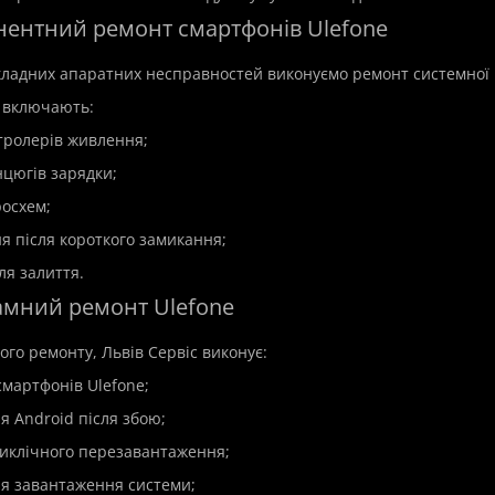
нентний ремонт смартфонів Ulefone
кладних апаратних несправностей виконуємо ремонт системної 
 включають:
й ремонт ноутбука Asus
Дистанційна установка п
нтролерів живлення;
нцюгів зарядки;
росхем;
Модель:Software
s
В наявності
ня після короткого замикання;
Дистанційна установка прог
 ремонт ноутбуків Asus у
ля залиття.
швидко, безпечно та профес
гідно та надійно 🛠️Ноутбуки
Сучасний комп'ютер або ноут
отужні пристрої..
амний ремонт Ulefone
ого ремонту, Львів Сервіс виконує:
350 грн.
мартфонів Ulefone;
я Android після збою;
иклічного перезавантаження;
я завантаження системи;