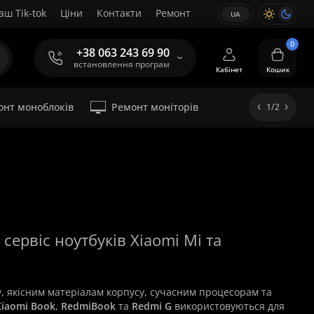
аш Tik-tok
Ціни
Контакти
Ремонт
UA
0
+38 063 243 69 90
встановлення програм
Кабінет
Кошик
онт моноблоків
Ремонт моніторів
1/2
сервіс ноутбуків Xiaomi Mi та
, якісним матеріалам корпусу, сучасним процесорам та
Xiaomi Book
,
RedmiBook
та
Redmi G
використовуються для