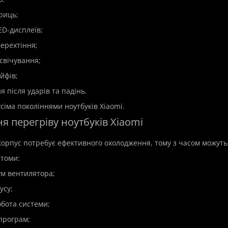
риць;
ED-дисплеїв;
мерехтіння;
свічування;
йфів;
я після ударів та падінь.
сіма поколіннями ноутбуків Xiaomi.
ння перегріву ноутбуків Xiaomi
орпус потребує ефективного охолодження, тому з часом можут
томи:
ум вентилятора;
усу;
робота системи;
 програм;