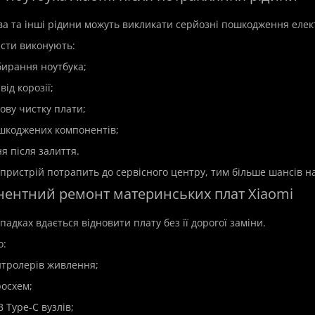
Дистанційна установка прог
 ремонт ноутбуків Asus у
швидко, безпечно та профес
ава та інші рідини можуть викликати серйозні пошкодження еле
гідно та надійно 🛠️Ноутбуки
Сучасний комп'ютер або ноут
отужні пристрої..
істи виконують:
бирання ноутбука;
350 грн.
ід корозії;
ову чистку плати;
шкоджених компонентів;
я після залиття.
ристрій потрапить до сервісного центру, тим більше шансів на
нентний ремонт материнських плат Xiaomi
падках вдається відновити плату без її дорогої заміни.
о:
нтролерів живлення;
росхем;
 Type-C вузлів;