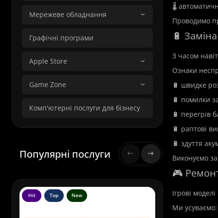
🌡️ автоматич
Мережеве обладнання
Проводимо пр
🔋 Заміна
Графічні програми
З часом навіт
Apple Store
Ознаки неспр
Game Zone
🔋 швидке ро
🔋 помилки з
Комп'ютерні послуги для бізнесу
🔋 перегрів б
🔋 раптові в
🔋 здуття аку
Популярні послуги
Виконуємо за
🎮 Ремонт
Ігрові модел
Hit
Top
New
Hit
To
Ми усуваємо: