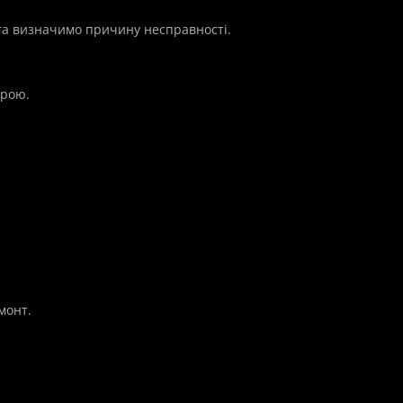
 та визначимо причину несправності.
трою.
монт.