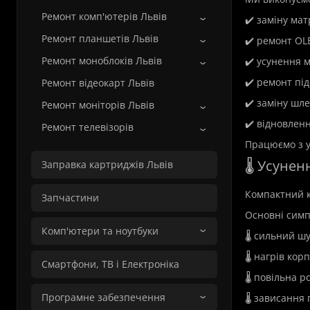
Ремонт комп'ютерів Львів
✔️ заміну мат
Ремонт планшетів Львів
✔️ ремонт OL
Ремонт моноблоків Львів
✔️ усунення 
✔️ ремонт під
Ремонт відеокарт Львів
✔️ заміну шле
Ремонт моніторів Львів
✔️ відновленн
Ремонт телевізорів
Працюємо з у
🌡️ Усуне
Заправка картриджів Львів
Компактний к
Запчастини
Основні симп
Комп'ютери та ноутбуки
🌡️ сильний ш
🌡️ нагрів корп
Смартфони, ТВ і Електроніка
🌡️ повільна 
Програмне забезпечення
🌡️ зависання