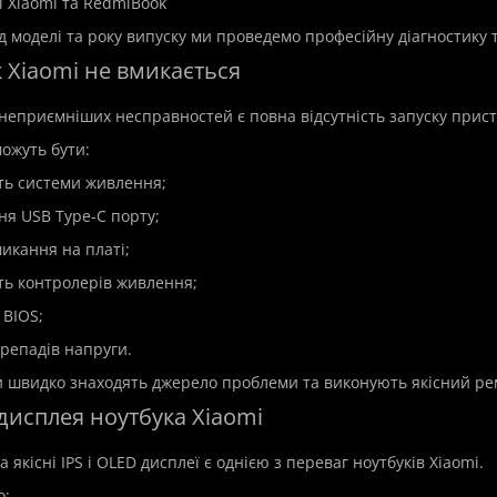
і Xiaomi та RedmiBook
д моделі та року випуску ми проведемо професійну діагностику
 Xiaomi не вмикається
неприємніших несправностей є повна відсутність запуску прис
ожуть бути:
ть системи живлення;
я USB Type-C порту;
микання на платі;
ть контролерів живлення;
 BIOS;
ерепадів напруги.
 швидко знаходять джерело проблеми та виконують якісний ре
а дисплея ноутбука Xiaomi
а якісні IPS і OLED дисплеї є однією з переваг ноутбуків Xiaomi.
о: