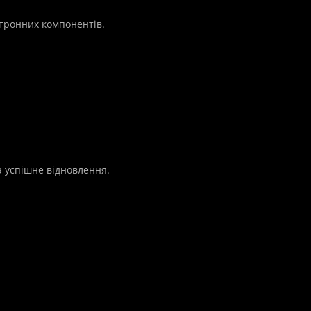
рам:
ійно 💻🔧
ктронних компонентів.
бук – це ..
 успішне відновлення.