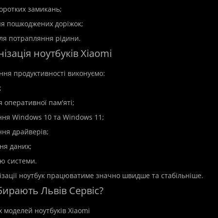
коротких замикань;
ня пошкоджених доріжок;
сля потрапляння рідини.
ізація ноутбуків Xiaomi
ня продуктивності виконуємо:
;
 оперативної пам'яті;
ння Windows 10 та Windows 11;
ння драйверів;
ня даних;
ію системи.
ізації ноутбук працюватиме значно швидше та стабільніше.
бирають Львів Сервіс?
х моделей ноутбуків Xiaomi