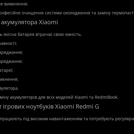
не вимкнення.
офесійне очищення системи охолодження та заміну термопаст
 акумулятора Xiaomi
ь якісна батарея втрачає свою ємність.
авності:
зряджання;
аряджання;
атареї;
имкнення;
мулятора.
міну акумуляторів для всіх моделей Xiaomi та RedmiBook.
 ігрових ноутбуків Xiaomi Redmi G
і працюють під високим навантаженням та потребують регулярн
p
New
Hit
Top
New