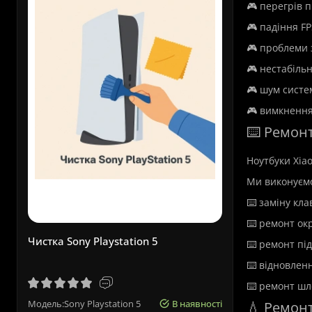
🎮 перегрів 
🎮 падіння FP
🎮 проблеми 
🎮 нестабільн
🎮 шум систе
🎮 вимкнення
⌨️ Ремонт
Ноутбуки Xia
Ми виконуєм
⌨️ заміну кла
⌨️ ремонт ок
Чистка Sony Playstation 5
Термінови
⌨️ ремонт пі
⌨️ відновленн
⌨️ ремонт шл
Модель:Sony Playstation 5
В наявності
Модель:Asu
💧 Ремонт