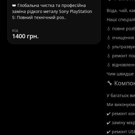
👑 Глобальна чистка та професійна
Терміновий
Вода, чай, к
заміна рідкого металу Sony PlayStation
Львові – ви
5: Повний технічний роз..
Asus – це п
Наші спеціал
💧 повне роз
від
від
1400 грн.
580 грн.
вартість
💧 очищення в
780 грн.
💧 ультразвук
💧 ремонт по
Встановлення Windows
💧 відновленн
у Львові
Чим швидше п
🔧 Компо
У багатьох ви
Ми виконуєм
✔️ ремонт ко
✔️ заміну мік
✔️ ремонт USB