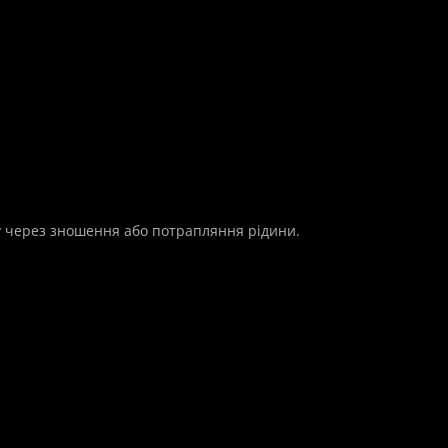
ду через зношення або потрапляння рідини.
рограм
В наявності