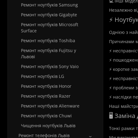
💻 Інші модел
Ремонт ноутбуків Samsung
Незалежно ві
Ремонт ноутбуків Gigabyte
⚡ Ноутбук
Ремонт ноутбуків Microsoft
Surface
Однією з най
Ремонт ноутбуків Toshiba
Причинами м
Ремонт ноутбуків Fujitsu у
⚡ несправніс
Львові
⚡ пошкодженн
Ремонт ноутбуків Sony Vaio
⚡ коротке за
Ремонт ноутбуків LG
⚡ несправніс
Ремонт ноутбуків Honor
⚡ проблеми з
Ремонт ноутбуків Razer
⚡ наслідки п
Ремонт ноутбуків Alienware
Наші майстри
🖥️ Замін
Ремонт ноутбуків Chuwi
Чищення ноутбуків Львів
Тонкі рамки т
Ремонт телефонів Львів
Ми виконуєм