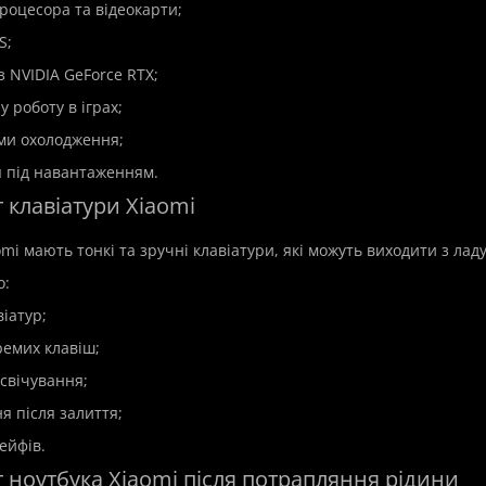
процесора та відеокарти;
S;
з NVIDIA GeForce RTX;
у роботу в іграх;
ми охолодження;
 під навантаженням.
 клавіатури Xiaomi
omi мають тонкі та зручні клавіатури, які можуть виходити з ла
о:
віатур;
ремих клавіш;
й ремонт ноутбука Asus
Дистанційна установка п
дсвічування;
я після залиття;
ейфів.
Модель:Software
s
В наявності
 ноутбука Xiaomi після потрапляння рідини