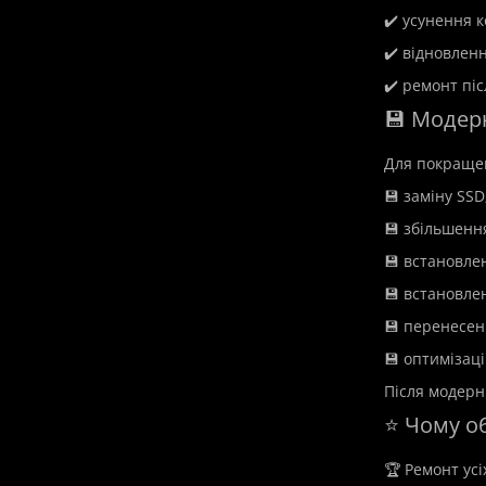
✔️ усунення 
✔️ відновлен
✔️ ремонт пі
💾 Модерн
Для покращен
💾 заміну SSD
💾 збільшення
💾 встановле
💾 встановле
💾 перенесен
💾 оптимізац
Після модерн
⭐ Чому о
🏆 Ремонт усі