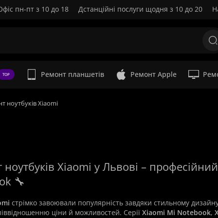
Офіс пн-пт з 10 до 18
Дстанційні послуги щодня з 10 до 20
Н
Ремонт планшетів
Ремонт Apple
Рем
TOP
т ноутбуків Xiaomi
 ноутбуків Xiaomi у Львові – професійний 
ok 🔧
omi
стрімко завоювали популярність завдяки стильному дизайну
піввідношенню ціни й можливостей. Серії
Xiaomi Mi Notebook
,