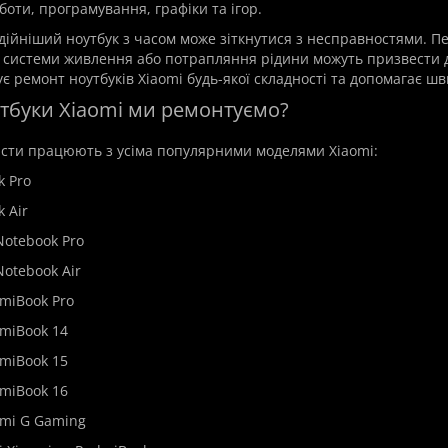
оти, програмування, графіки та ігор.
дійніший ноутбук з часом може зіткнутися з несправностями. П
 системи живлення або потрапляння рідини можуть призвести 
є ремонт ноутбуків Xiaomi будь-якої складності та допомагає шв
утбуки Xiaomi ми ремонтуємо?
істи працюють з усіма популярними моделями Xiaomi:
k Pro
k Air
Notebook Pro
Notebook Air
dmiBook Pro
dmiBook 14
dmiBook 15
dmiBook 16
dmi G Gaming