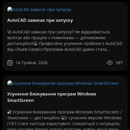
AutoCAD зависає при запуску
🚀 AutoCAD зависає при запуску? Не відкривається,
вилітає або працює з помилками — допоможемо
дистанційно!💻 Професійне усунення проблем з AutoCAD
від «Львів Сервіс»Програма AutoCAD давно стала
стандартом для інженерів, архітекторів, дизайнерів,
проект..
14 Травня, 2026
587
Усунення блокування програм Windows
SmartScreen
🔐 Усунення блокування програм Windows SmartScreen /
Захисника — дистанційно 💻У сучасних версіях Windows
(10/11) все частіше користувачі стикаються з ситуацією,
коли система блокує запуск програм, навіть якщо вони