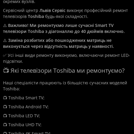
окремих вузлів.
Сервісний центр
Львів Сервіс
виконує професійний ремонт
телевізорів
Toshiba
будь-якої складності.
⚠️
Важливо! Ми ремонтуємо лише сучасні Smart TV
телевізори Toshiba з діагоналлю до 40 дюймів включно.
⚠️
Заміна розбитих або пошкоджених матриць не
виконується через відсутність матриць у наявності.
✅ Усі інші види ремонту виконуємо, включаючи ремонт LED-
підсвітки.
📺 Які телевізори Toshiba ми ремонтуємо?
Наші спеціалісти працюють із більшістю сучасних моделей
Toshiba:
📺 Toshiba Smart TV;
📺 Toshiba Android TV;
📺 Toshiba LED TV;
📺 Toshiba UHD TV;
📺 Toshiba 4K Smart TV;