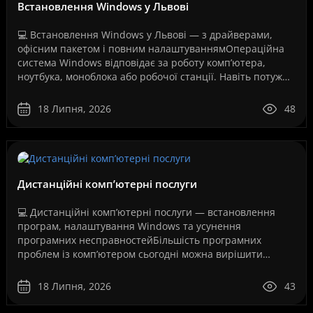
Встановлення Windows у Львові
💻 Встановлення Windows у Львові — з драйверами,
офісним пакетом і повним налаштуваннямОпераційна
система Windows відповідає за роботу комп’ютера,
ноутбука, моноблока або робочої станції. Навіть потужне
обладнання не працюватиме стабільно, якщо систем..
18 Липня, 2026
48
Дистанційні комп’ютерні послуги
💻 Дистанційні комп’ютерні послуги — встановлення
програм, налаштування Windows та усунення
програмних несправностейБільшість програмних
проблем із комп’ютером сьогодні можна вирішити
дистанційно, без перевезення техніки до сервісного
центру та без оч..
18 Липня, 2026
43