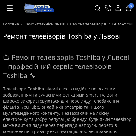
0
Головна
Ремонт техніки Львів
Ремонт телевізорів
Ремонт телев
Ремонт телевізорів Toshiba у Львові
📺 Ремонт телевізорів Toshiba у Львові
– професійний сервіс телевізорів
Toshiba 🔧
Телевізори
Toshiba
відомі своєю надійністю, якісним
зображенням та сучасними функціями Smart TV. Вони
широко використовуються для перегляду телебачення,
фільмів, YouTube, онлайн-кінотеатрів та іншого
мультимедійного контенту. Незважаючи на якісну
електроніку та добру репутацію бренду, будь-який телевізор
може вийти з ладу через перепади напруги, перегрів
компонентів, тривалу експлуатацію або несправність