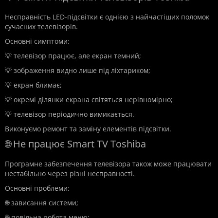
Несправність LED-підсвітки є однією з найчастіших поломок
сучасних телевізорів.
Основні симптоми:
💡 телевізор працює, але екран темний;
💡 зображення видно лише під ліхтариком;
💡 екран блимає;
💡 окремі ділянки екрана світяться нерівномірно;
💡 телевізор періодично вимикається.
Виконуємо ремонт та заміну елементів підсвітки.
🌐 Не працює Smart TV Toshiba
Програмне забезпечення телевізора також може працювати
нестабільно через різні несправності.
Основні проблеми:
🌐 зависання системи;
🌐 повільна робота меню;