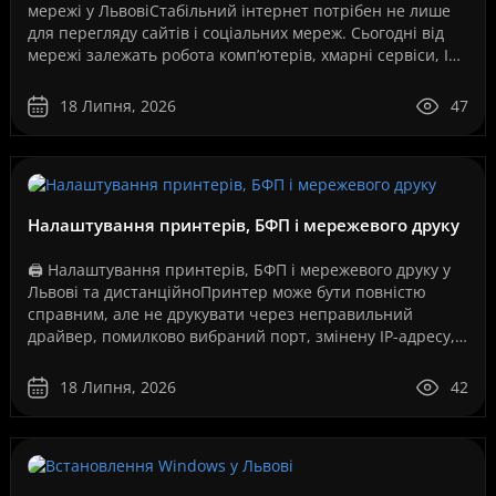
мережі у ЛьвовіСтабільний інтернет потрібен не лише
для перегляду сайтів і соціальних мереж. Сьогодні від
мережі залежать робота комп’ютерів, хмарні сервіси, IP-
телефонія, відеоспостереження, серв..
18 Липня, 2026
47
Налаштування принтерів, БФП і мережевого друку
🖨️ Налаштування принтерів, БФП і мережевого друку у
Львові та дистанційноПринтер може бути повністю
справним, але не друкувати через неправильний
драйвер, помилково вибраний порт, змінену IP-адресу,
збій служби друку, проблеми з USB-з’єднанням, Wi-Fi..
18 Липня, 2026
42