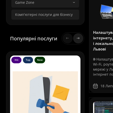
Game Zone
Комп'ютерні послуги для бізнесу
Налаштув
Популярні послуги
інтернету,
і локально
Львові
🌐 Налашту
Hit
Top
New
Hit
To
Wi-Fi, роут
мережі у Л
інтернет п
для перегля
соціальних
18 Лип
від мережі
комп’ютері
сервіси, IP
відеоспост