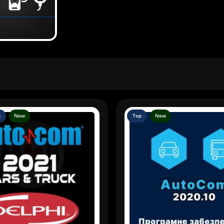
p
New
Top
New