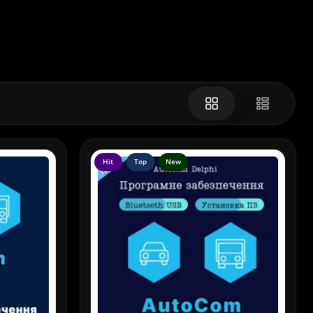
Hit
Top
New