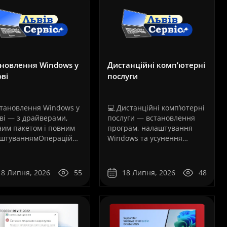
новлення Windows у
Дистанційні комп’ютерні
ві
послуги
становлення Windows у
💻 Дистанційні комп’ютерні
ві — з драйверами,
послуги — встановлення
ним пакетом і повним
програм, налаштування
штуваннямОпераційна
Windows та усунення
ема Windows
програмних
овідає за роботу
несправностейБільшість
’ютера, ноутбука,
програмних проблем із
18 Липня, 2026
55
18 Липня, 2026
48
блока або робочої
комп’ютером сьогодні
ції. Навіть потужне
можна вирішити
днання не
дистанційно, без
юватиме стабільно,
перевезення техніки до
 систем..
сервісного центру та без