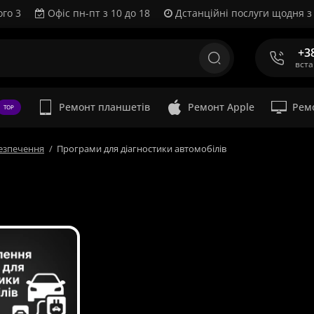
ого 3
Офіс пн-пт з 10 до 18
Дстанційні послуги щодня з 
+3
вст
Ремонт планшетів
Ремонт Apple
Рем
TOP
езпечення
Програми для діагностики автомобілів