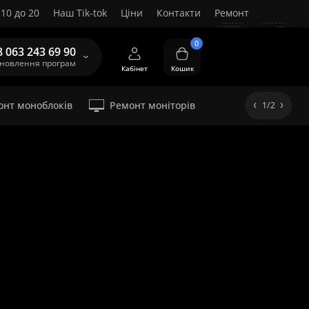
10 до 20
Наш Tik-tok
Ціни
Контакти
Ремонт
UA
0
8 063 243 69 90
ановлення програм
Кабінет
Кошик
онт моноблоків
Ремонт моніторів
1/2