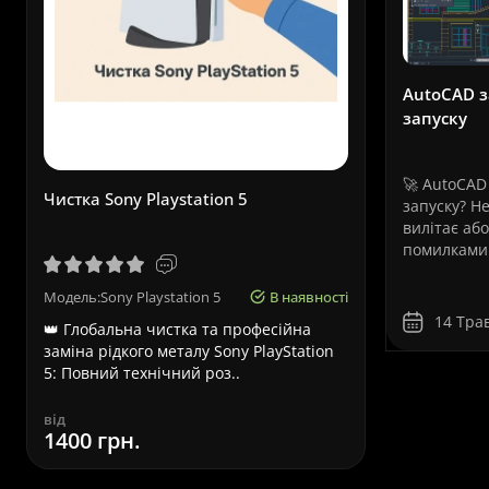
AutoCAD з
запуску
🚀 AutoCAD
Чистка Sony Playstation 5
Термінови
запуску? Не
вилітає аб
помилками
дистанційн
усунення п
Модель:Sony Playstation 5
В наявності
Модель:Asu
AutoCAD ві
14 Тра
👑 Глобальна чистка та професійна
Терміновий
Сервіс»Пр
заміна рідкого металу Sony PlayStation
Львові – ви
давно стал
5: Повний технічний роз..
Asus – це п
інженерів, 
дизайнерів,
від
від
1400 грн.
580 грн.