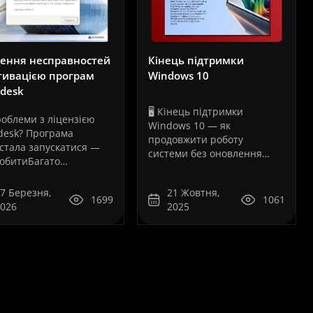
оч..
нення несправностей
Кінець підтримки
тивацією програм
Windows 10
desk
🖥️ Кінець підтримки
роблеми з ліцензією
Windows 10 — як
рограм
desk? Програма
продовжити роботу
стала запускатися —
системи без оновлення
обитиБагато
комп’ютера🔔 Microsoft
стувачів програм
офіційно припиняє
В наявності
desk рано чи пізно
7 Березня,
21 Жовтня,
підтримку Windows 1014
1699
1061
аються з ситуацією,
2026
2025
рам:
жовтня 2025 року компанія
 програма раптом
ійно 💻🔧
Microsoft припиняє
стає запускатися або
бук – це ..
безкоштовну підтримку
ляється повідомлення
операційної системи
помилку ліцензії.Це
Windows 10. Це рішення ..
..