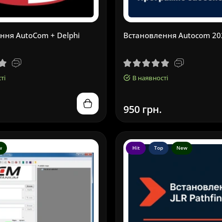
ння AutoCom + Delphi
Встановлення Autocom 20
ті
В наявності
950 грн.
w
Hit
Top
New