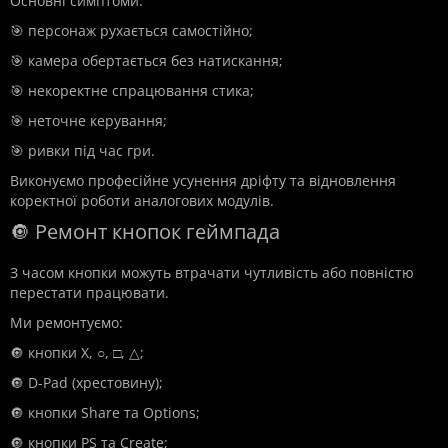
Основні симптоми:
🎯 персонаж рухається самостійно;
🎯 камера обертається без натискання;
🎯 некоректне спрацювання стика;
🎯 неточне керування;
🎯 ривки під час гри.
Виконуємо професійне усунення дріфту та відновлення
коректної роботи аналогових модулів.
🔘 Ремонт кнопок геймпада
З часом кнопки можуть втрачати чутливість або повністю
перестати працювати.
Ми ремонтуємо:
🔘 кнопки X, ○, □, △;
🔘 D-Pad (хрестовину);
🔘 кнопки Share та Options;
🔘 кнопки PS та Create;