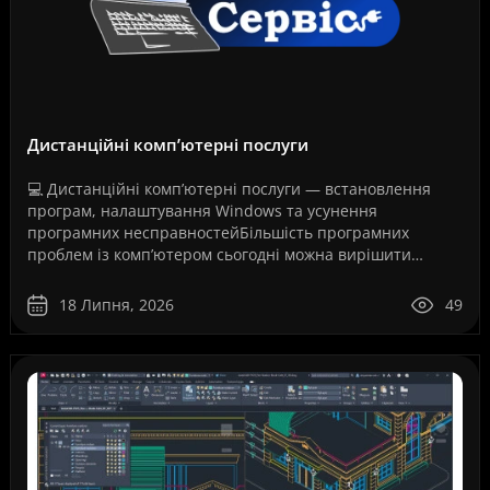
Дистанційні комп’ютерні послуги
💻 Дистанційні комп’ютерні послуги — встановлення
програм, налаштування Windows та усунення
програмних несправностейБільшість програмних
проблем із комп’ютером сьогодні можна вирішити
дистанційно, без перевезення техніки до сервісного
центру та без оч..
18 Липня, 2026
49