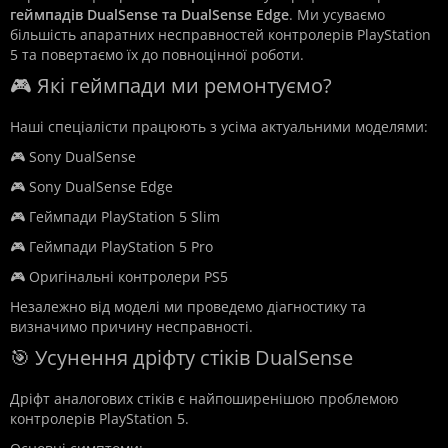
геймпадів DualSense та DualSense Edge
. Ми усуваємо
більшість апаратних несправностей контролерів PlayStation
5 та повертаємо їх до повноцінної роботи.
🎮 Які геймпади ми ремонтуємо?
Наші спеціалісти працюють з усіма актуальними моделями:
🎮 Sony DualSense
🎮 Sony DualSense Edge
🎮 Геймпади PlayStation 5 Slim
🎮 Геймпади PlayStation 5 Pro
🎮 Оригінальні контролери PS5
Незалежно від моделі ми проведемо діагностику та
визначимо причину несправності.
🎯 Усунення дріфту стіків DualSense
Дріфт аналогових стіків є найпоширенішою проблемою
контролерів PlayStation 5.