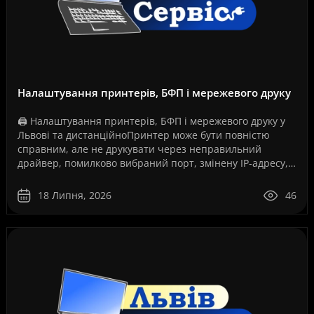
Налаштування принтерів, БФП і мережевого друку
🖨️ Налаштування принтерів, БФП і мережевого друку у
Львові та дистанційноПринтер може бути повністю
справним, але не друкувати через неправильний
драйвер, помилково вибраний порт, змінену IP-адресу,
збій служби друку, проблеми з USB-з’єднанням, Wi-Fi..
18 Липня, 2026
46