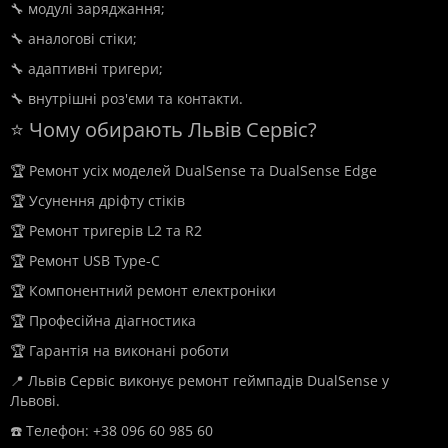
🔧 модулі заряджання;
🔧 аналогові стіки;
🔧 адаптивні тригери;
🔧 внутрішні роз'єми та контакти.
⭐ Чому обирають Львів Сервіс?
🏆 Ремонт усіх моделей DualSense та DualSense Edge
🏆 Усунення дріфту стіків
🏆 Ремонт тригерів L2 та R2
🏆 Ремонт USB Type-C
🏆 Компонентний ремонт електроніки
🏆 Професійна діагностика
🏆 Гарантія на виконані роботи
📍 Львів Сервіс виконує ремонт геймпадів DualSense у
Львові.
☎️ Телефон: +38 096 60 985 60