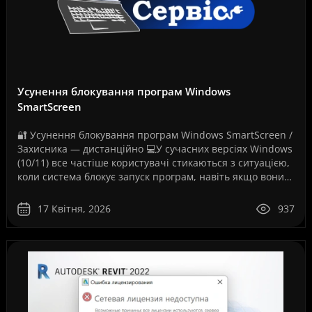
Усунення блокування програм Windows
SmartScreen
🔐 Усунення блокування програм Windows SmartScreen /
Захисника — дистанційно 💻У сучасних версіях Windows
(10/11) все частіше користувачі стикаються з ситуацією,
коли система блокує запуск програм, навіть якщо вони
повністю робочі. Як на вашому скріншо..
17 Квітня, 2026
937