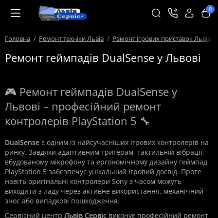
0
Головна
Ремонт техніки Львів
Ремонт ігрових приставок Львів
Ремонт геймпадів DualSense у Львові
🎮 Ремонт геймпадів DualSense у
Львові – професійний ремонт
контролерів PlayStation 5 🔧
DualSense
є одним із найсучасніших ігрових контролерів на
ринку. Завдяки адаптивним тригерам, тактильній вібрації,
вбудованому мікрофону та ергономічному дизайну геймпад
PlayStation 5 забезпечує унікальний ігровий досвід. Проте
навіть оригінальні контролери Sony з часом можуть
виходити з ладу через активне використання, механічний
знос або випадкові пошкодження.
Сервісний центр
Львів Сервіс
виконує професійний ремонт