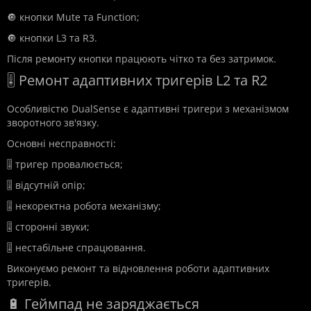
🔘 кнопки Mute та Function;
🔘 кнопки L3 та R3.
Після ремонту кнопки працюють чітко та без затримок.
🎚️ Ремонт адаптивних тригерів L2 та R2
Особливістю DualSense є адаптивні тригери з механізмом
зворотного зв'язку.
Основні несправності:
🎚️ тригер провалюється;
🎚️ відсутній опір;
🎚️ некоректна робота механізму;
🎚️ сторонні звуки;
🎚️ нестабільне спрацювання.
Виконуємо ремонт та відновлення роботи адаптивних
тригерів.
🔋 Геймпад не заряджається