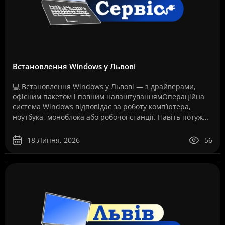
Встановлення Windows у Львові
💻 Встановлення Windows у Львові — з драйверами,
офісним пакетом і повним налаштуваннямОпераційна
система Windows відповідає за роботу комп’ютера,
ноутбука, моноблока або робочої станції. Навіть потужне
обладнання не працюватиме стабільно, якщо систем..
18 Липня, 2026
56