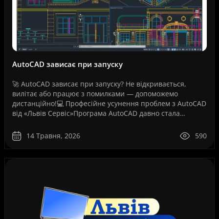
AutoCAD зависає при запуску
🚀 AutoCAD зависає при запуску? Не відкривається,
вилітає або працює з помилками — допоможемо
дистанційно!💻 Професійне усунення проблем з AutoCAD
від «Львів Сервіс»Програма AutoCAD давно стала
стандартом для інженерів, архітекторів, дизайнерів,
проект..
14 Травня, 2026
590