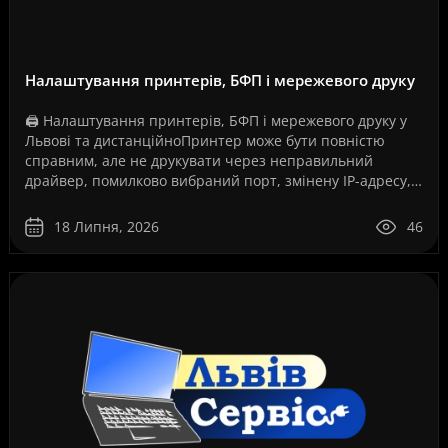
Налаштування принтерів, БФП і мережевого друку
🖨️ Налаштування принтерів, БФП і мережевого друку у
Львові та дистанційноПринтер може бути повністю
справним, але не друкувати через неправильний
драйвер, помилково вибраний порт, змінену IP-адресу,
збій служби друку, проблеми з USB-з’єднанням, Wi-Fi..
18 Липня, 2026
46