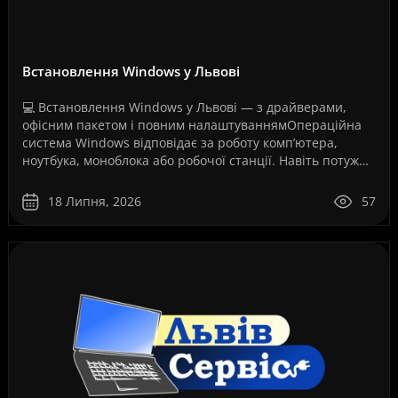
Встановлення Windows у Львові
💻 Встановлення Windows у Львові — з драйверами,
офісним пакетом і повним налаштуваннямОпераційна
система Windows відповідає за роботу комп’ютера,
ноутбука, моноблока або робочої станції. Навіть потужне
обладнання не працюватиме стабільно, якщо систем..
18 Липня, 2026
57