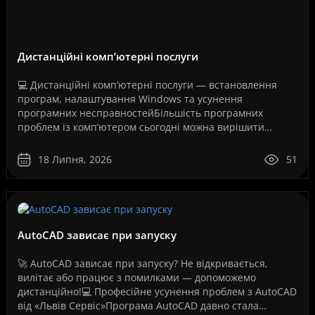
Дистанційні комп’ютерні послуги
💻 Дистанційні комп’ютерні послуги — встановлення
програм, налаштування Windows та усунення
програмних несправностейБільшість програмних
проблем із комп’ютером сьогодні можна вирішити
дистанційно, без перевезення техніки до сервісного
центру та без оч..
18 Липня, 2026
51
AutoCAD зависає при запуску
🚀 AutoCAD зависає при запуску? Не відкривається,
вилітає або працює з помилками — допоможемо
дистанційно!💻 Професійне усунення проблем з AutoCAD
від «Львів Сервіс»Програма AutoCAD давно стала