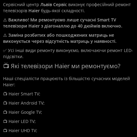
Сервісний центр
Львів Сервіс
виконує професійний ремонт
телевізорів
Haier
будь-якої складності.
⚠️
Важливо! Ми ремонтуємо лише сучасні Smart TV
телевізори Haier з діагоналлю до 40 дюймів включно.
⚠️
Заміна розбитих або пошкоджених матриць не
виконується через відсутність матриць у наявності.
✅ Усі інші види ремонту виконуємо, включаючи ремонт LED-
підсвітки.
📺 Які телевізори Haier ми ремонтуємо?
Наші спеціалісти працюють із більшістю сучасних моделей
Haier:
📺 Haier Smart TV;
📺 Haier Android TV;
📺 Haier Google TV;
📺 Haier LED TV;
📺 Haier UHD TV;