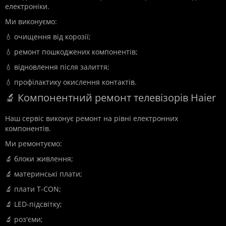
електроніки.
Ми виконуємо:
💧 очищення від корозії;
💧 ремонт пошкоджених компонентів;
💧 відновлення після залиття;
💧 профілактику окислення контактів.
🔬 Компонентний ремонт телевізорів Haier
Наш сервіс виконує ремонт на рівні електронних
компонентів.
Ми ремонтуємо:
🔬 блоки живлення;
🔬 материнські плати;
🔬 плати T-CON;
🔬 LED-підсвітку;
🔬 роз'єми;