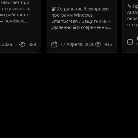
 зависает при
🔧 П
е открывается,
🔐 Устранение блокировки
Auto
ли работает с
программ Windows
пере
— поможем
SmartScreen / Защитника —
что 
но!💻
удалённо 💻В современных
поль
нальное
версиях Windows (10/11)
Auto
 проблем с
пользователи всё чаще
стал
, 2026
588
17 Апреля, 2026
936
 «Львів
сталкиваются с ситуацией,
когд
ограмма AutoCAD
когда система блокирует
пере
а стандартом для
запуск программ, даже если
появ
 архитекторов,
они полностью рабочие.
ошиб
,..
Как на вашем ..