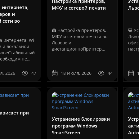
Настройка принтеров,
Уста
 интернета,
МФУ и сетевой печати
Льв
теров и
 сети во
🖨️ Настройка принтеров,
💻 У
МФУ и сетевой печати во
Льво
а интернета, Wi-
Львове и
офис
в и локальной
дистанционноПринтер
наст
ьвовеСтабильный
может быть полностью
сист
еобходим не
исправным, но не печатать
за р
емонт ноутбука Asus
Дистанционная установк
 просмотра
из-за неправильного
ноут
оциальных сетей.
я, 2026
47
18 Июля, 2026
44
драйвера, ошибочно
рабо
 сети зависят
выбранного порта,
мощн
пьютеров,
изменившегося IP-адреса,
буде
ервисы, IP-
Код товара:Software
Asus
На складе
сбоя службы печати,
если 
проблем с USB-
Дистанционная установка п
монт ноутбука Asus в
юдение,
соединение..
быстро, безопасно и профе
чественно и быстро! 🖥️
..
💻🔧Современный компьютер
ависает при
sus зарекомендовали себя
Устранение блокировки
Устр
программ Windows
акт
350 грн.
SmartScreen
Auto