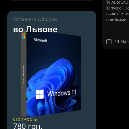
🚀 AutoCAD
запуске? Н
вылетает и
Установка Windows
ошибками 
дистанцион
во Львове
Профессио
устранение
14 Мая
AutoCAD от
Сервіс»Пр
давно стал
инженеров,
дизайнеров
стоимость
780 грн.