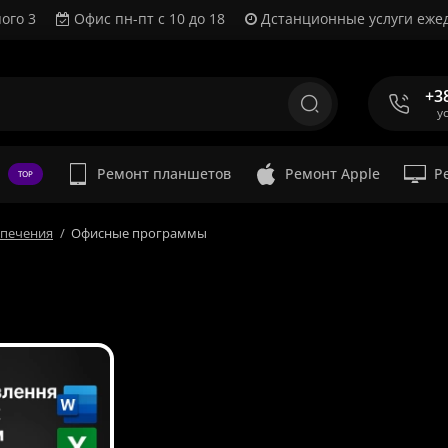
ого 3
Офис пн-пт с 10 до 18
Дстанционные услуги ежед
+3
у
Ремонт планшетов
Ремонт Apple
Р
TOP
спечения
Офисные программы