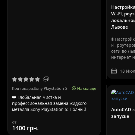
Настройка
Wi-Fi, роу
локальной
Львове
🌐 Настройк
Fi, роутеро
сети во Л
интернет н
Срочный р
только для
сайтов и с
18 Июл
Сегодня от
работа ком
облачные с
Код товара:Sony Playstation 5
На складе
Код товара:
телефония,
👑 Глобальная чистка и
Срочный ре
видеонабл
профессиональная замена жидкого
Львове – ка
серверы, се
AutoCAD з
металла Sony PlayStation 5: Полный
Ноутбуки A
технич..
к..
запуске
от
от
1400 грн.
580 грн.