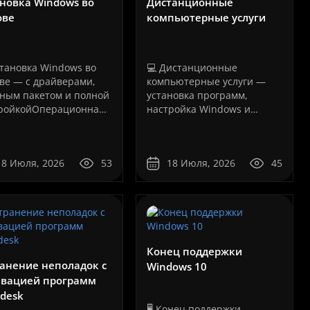
новка Windows во
Дистанционные
ове
компьютерные услуги
становка Windows во
💻 Дистанционные
ве — с драйверами,
компьютерные услуги —
ным пакетом и полной
установка программ,
ройкойОперационная
настройка Windows и
ема Windows отвечает
устранение программных
аботу компьютера,
неисправностейБольшинство
а программ
бука, моноблока или
программных проблем с
18 Июля, 2026
53
18 Июля, 2026
45
чей станции. Даже
компьютером сегодня
ое оборудование не
можно решить
т работать стабильно,
дистанционно, без
На складе
система у..
перевозки техники в
сервисный центр и без
рограмм:
ожидания..
ссионально
 или но..
Конец поддержки
анение неполадок с
Windows 10
ивацией программ
desk
🖥️ Конец поддержки