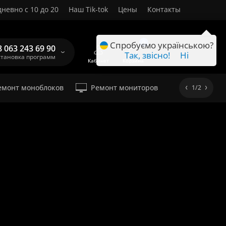
невно с 10 до 20
Наш Tik-tok
Цены
Контакты
RU
0
Спробуємо українською?
8 063 243 69 90
Так, звісно!
Ні
становка программ
Кабинет
Корзина
емонт моноблоков
Ремонт мониторов
1/2