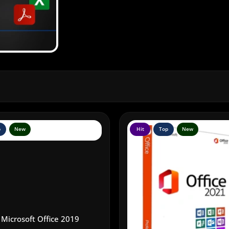
p
New
Hit
Top
New
Microsoft Office 2019