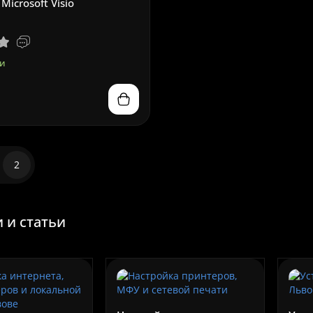
Microsoft Visio
и
2
p
New
Hit
Top
New
 и статьи