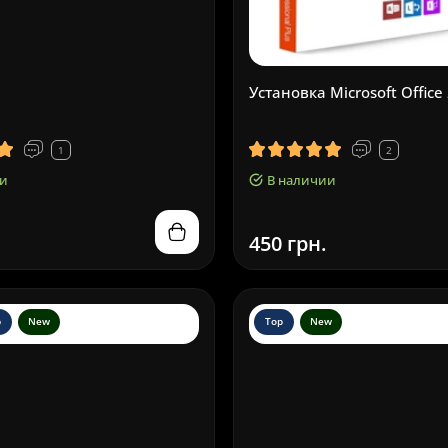
Установка Microsoft Office
1
2
и
В наличии
450 грн.
p
New
Top
New