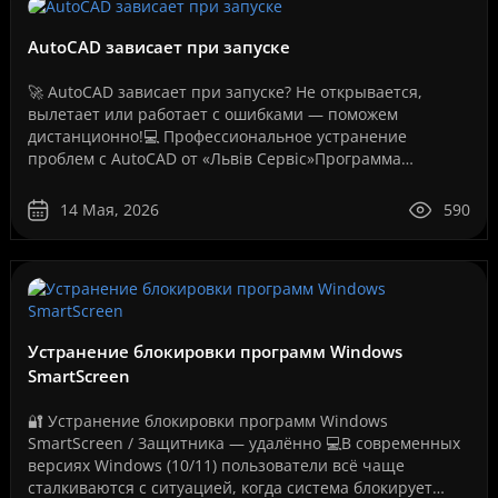
AutoCAD зависает при запуске
🚀 AutoCAD зависает при запуске? Не открывается,
вылетает или работает с ошибками — поможем
дистанционно!💻 Профессиональное устранение
проблем с AutoCAD от «Львів Сервіс»Программа
AutoCAD давно стала стандартом для инженеров,
архитекторов, дизайнеров,..
14 Мая, 2026
590
Устранение блокировки программ Windows
SmartScreen
🔐 Устранение блокировки программ Windows
SmartScreen / Защитника — удалённо 💻В современных
версиях Windows (10/11) пользователи всё чаще
сталкиваются с ситуацией, когда система блокирует