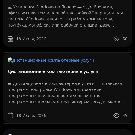
💻 Установка Windows во Львове — с драйверами,
офисным пакетом и полной настройкойОперационная
система Windows отвечает за работу компьютера,
ноутбука, моноблока или рабочей станции. Даже
мощное оборудование не будет работать стабильно,
если система у..
18 Июля, 2026
56
Дистанционные компьютерные услуги
💻 Дистанционные компьютерные услуги — установка
программ, настройка Windows и устранение
программных неисправностейБольшинство
программных проблем с компьютером сегодня можно
решить дистанционно, без перевозки техники в
сервисный центр и без ожидания..
18 Июля, 2026
49