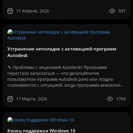
запуск программ, даже если они полностью рабочие.
Как на вашем ..
17 Апреля, 2026
937
Устранение неполадок с активацией программ
Autodesk
🔧 Проблемы с лицензией Autodesk? Программа
перестала запускаться — что делатьМногие
пользователи программ Autodesk рано или поздно
сталкиваются с ситуацией, когда программа внезапно
перестает запускаться или появляется сообщение об
ошибке лицензии.Эт..
17 Марта, 2026
1704
Конец поддержки Windows 10