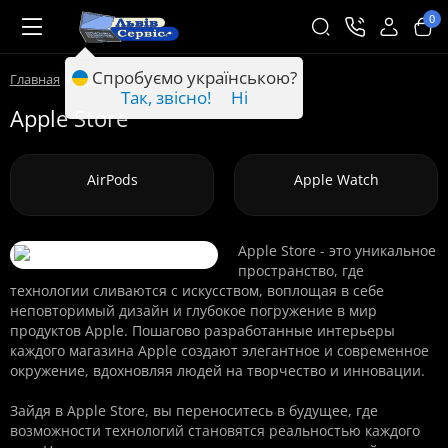
0
Спробуємо українською?
Главная
Apple Store
Так, звісно!
Ні
Apple Store
AirPods
Apple Watch
Apple Store - это уникальное
пространство, где
технологии сливаются с искусством, воплощая в себе
неповторимый дизайн и глубокое погружение в мир
продуктов Apple. Пошагово разработанные интерьеры
каждого магазина Apple создают элегантное и современное
окружение, вдохновляя людей на творчество и инновации.
Зайдя в Apple Store, вы переноситесь в будущее, где
возможности технологий становятся реальностью каждого