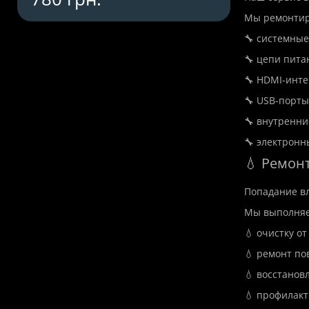
Мы ремонтир
🔧 системные
🔧 цепи пита
🔧 HDMI-инт
🔧 USB-порты
🔧 внутренни
🔧 электронн
💧 Ремон
Попадание вл
Мы выполняе
💧 очистку от
💧 ремонт п
💧 восстанов
💧 профилакт