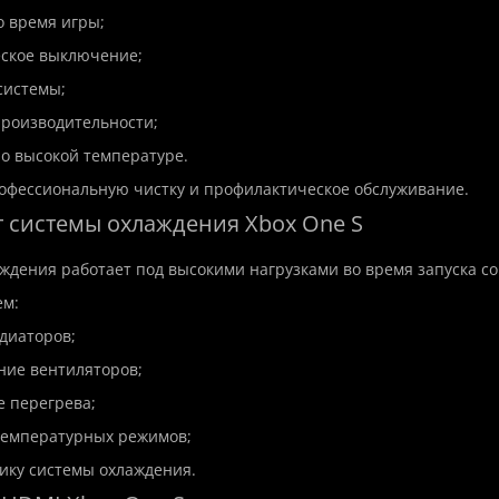
во время игры;
ческое выключение;
 системы;
 производительности;
я о высокой температуре.
офессиональную чистку и профилактическое обслуживание.
т системы охлаждения Xbox One S
ждения работает под высокими нагрузками во время запуска с
p
New
Hit
Top
New
м:
адиаторов;
ние вентиляторов;
е перегрева;
температурных режимов;
ику системы охлаждения.