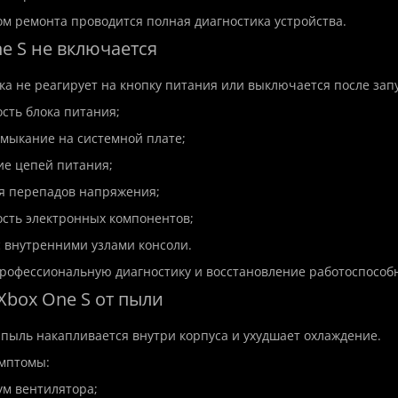
м ремонта проводится полная диагностика устройства.
e S не включается
ка не реагирует на кнопку питания или выключается после запу
сть блока питания;
амыкание на системной плате;
ие цепей питания;
я перепадов напряжения;
сть электронных компонентов;
 внутренними узлами консоли.
офессиональную диагностику и восстановление работоспособн
а Xbox One S от пыли
пыль накапливается внутри корпуса и ухудшает охлаждение.
мптомы:
шум вентилятора;