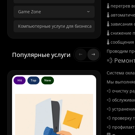
🌡️ перегрев 
Game Zone
🌡️ автомати
🌡️ зависания
Компьютерные услуги для бизнеса
🌡️ снижение
🌡️ сообщени
Проводим пр
Популярные услуги
💨 Ремон
Система охла
Hit
Top
New
Hit
To
Мы выполняе
💨 очистку р
💨 обслужива
💨 устранени
💨 проверку 
💨 профилакт