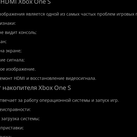
т HDMI Xbox One S
зображения является одной из самых частых проблем игровых 
изнаки:
 не видит консоль;
ран;
 на экране;
ние сигнала;
емонт ноутбука Asus
Дистанционная установк
ьное изображение.
монт HDMI и восстановление видеосигнала.
т накопителя Xbox One S
Код товара:Software
Asus
На складе
Дистанционная установка п
твечает за работу операционной системы и запуск игр.
монт ноутбука Asus в
быстро, безопасно и профе
чественно и быстро! 🖥️
еисправности:
💻🔧Современный компьютер
sus зарекомендовали себя
 загрузка системы;
 приставки;
350 грн.
пуска;