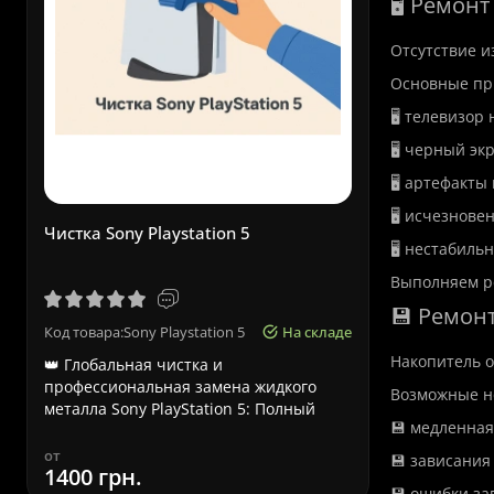
🖥️ Ремон
Отсутствие и
Основные пр
🖥️ телевизор
🖥️ черный эк
🖥️ артефакты
🖥️ исчезнове
Чистка Sony Playstation 5
Срочный р
🖥️ нестабил
Выполняем ре
💾 Ремон
Код товара:Sony Playstation 5
На складе
Код товара:
Накопитель о
👑 Глобальная чистка и
Срочный ре
профессиональная замена жидкого
Львове – ка
Возможные н
металла Sony PlayStation 5: Полный
Ноутбуки A
💾 медленная
технич..
к..
от
от
💾 зависания
1400 грн.
580 грн.
💾 ошибки за