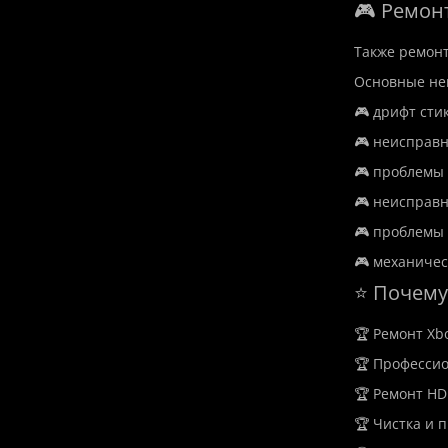
🎮 Ремон
Также ремон
Основные не
🎮 дрифт стик
🎮 неисправн
🎮 проблемы 
🎮 неисправн
🎮 проблемы
🎮 механичес
⭐ Почему
🏆 Ремонт Xb
🏆 Профессио
🏆 Ремонт HD
🏆 Чистка и 