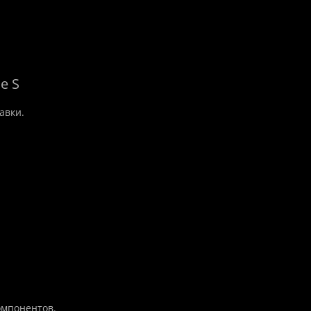
e S
авки.
омпонентов.