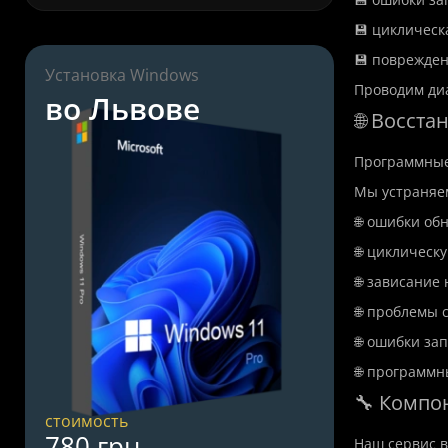
💾 циклическ
💾 поврежден
Установка Windows
Проводим диа
во Львове
🌐 Восст
Программные 
Мы устраняе
🌐 ошибки об
🌐 циклическ
🌐 зависание 
🌐 проблемы с
🌐 ошибки за
🌐 программн
🔧 Компо
стоимость
780 грн.
Наш сервис 