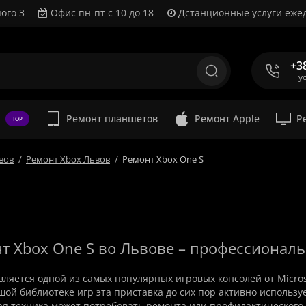
ого 3
Офис пн-пт с 10 до 18
Дстанционные услуги ежед
+3
у
Ремонт планшетов
Ремонт Apple
Р
TOP
вов
Ремонт Xbox Львов
Ремонт Xbox One S
т Xbox One S во Львове – профессиональ
ляется одной из самых популярных игровых консолей от Micros
шой библиотеке игр эта приставка до сих пор активно использ
я техника может потребовать ремонта или профилактического