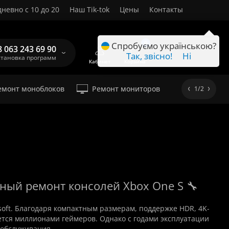
невно с 10 до 20
Наш Tik-tok
Цены
Контакты
RU
0
Спробуємо українською?
8 063 243 69 90
Так, звісно!
Ні
становка программ
Кабинет
Корзина
емонт моноблоков
Ремонт мониторов
1/2
ный ремонт консолей Xbox One S 🔧
oft. Благодаря компактным размерам, поддержке HDR, 4K-
уется миллионами геймеров. Однако с годами эксплуатации
 обслуживания.