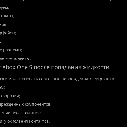
уем:
 платы;
ния;
ерфейсы;
;
е разъемы;
ые компоненты.
т Xbox One S после попадания жидкости
аги может вызвать серьезные повреждения электроники.
м:
 коррозии;
оврежденных компонентов;
ление после залития;
ику окисления контактов.