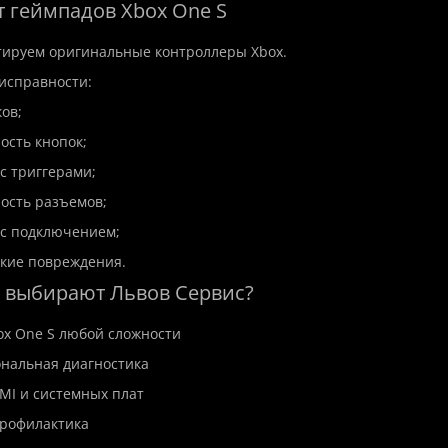
т геймпадов Xbox One S
тируем оригинальные контроллеры Xbox.
исправности:
ов;
ость кнопок;
с триггерами;
ость разъемов;
 с подключением;
кие повреждения.
 выбирают Львов Сервис?
ox One S любой сложности
нальная диагностика
MI и системных плат
профилактика