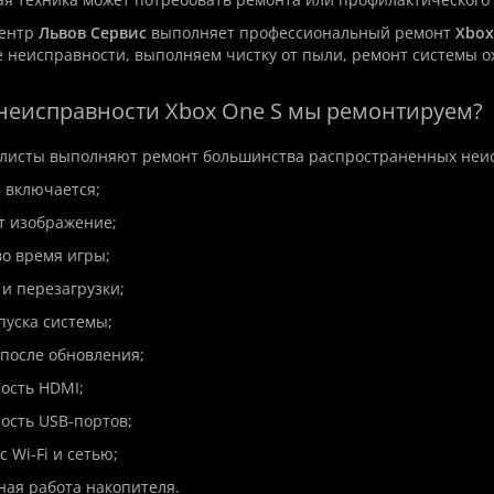
центр
Львов Сервис
выполняет профессиональный ремонт
Xbox
неисправности, выполняем чистку от пыли, ремонт системы о
 неисправности Xbox One S мы ремонтируем?
листы выполняют ремонт большинства распространенных неис
е включается;
ет изображение;
во время игры;
 и перезагрузки;
пуска системы;
после обновления;
ость HDMI;
ость USB-портов;
 Wi-Fi и сетью;
ная работа накопителя.