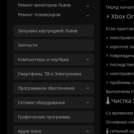
Ремонт мониторов Львов
Перед начало
Ремонт телевизоров
⚡ Xbox On
Если пристав
Заправка картриджей Львов
⚡ неисправно
Запчасти
⚡ короткое з
⚡ поврежден
Компьютеры и ноутбуки
⚡ последстви
⚡ неисправно
Смартфоны, ТВ и Электроника
⚡ проблемы с
Программное обеспечение
Выполняем пр
🌡️ Чистк
Сетевое оборудование
Со временем 
Графические программы
Основные си
🌡️ сильный 
Apple Store