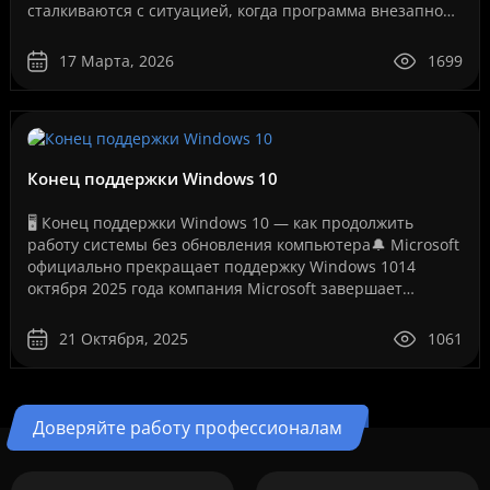
сталкиваются с ситуацией, когда программа внезапно
перестает запускаться или появляется сообщение об
ошибке лицензии.Эт..
17 Марта, 2026
1699
Конец поддержки Windows 10
🖥️ Конец поддержки Windows 10 — как продолжить
работу системы без обновления компьютера🔔 Microsoft
официально прекращает поддержку Windows 1014
октября 2025 года компания Microsoft завершает
бесплатную поддержку операционной системы Windows
10. Это ..
21 Октября, 2025
1061
Доверяйте работу профессионалам