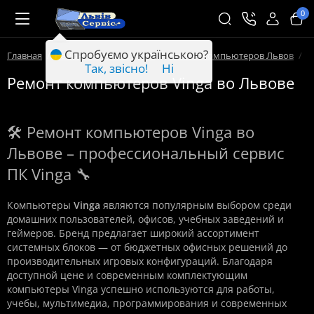
0
Спробуємо українською?
Главная
Ремонт техники Львов
Ремонт компьютеров Львов
Р
Так, звісно!
Ні
Ремонт компьютеров Vinga во Львове
🛠️ Ремонт компьютеров Vinga во
Львове – профессиональный сервис
ПК Vinga 🔧
Компьютеры
Vinga
являются популярным выбором среди
домашних пользователей, офисов, учебных заведений и
геймеров. Бренд предлагает широкий ассортимент
системных блоков — от бюджетных офисных решений до
производительных игровых конфигураций. Благодаря
доступной цене и современным комплектующим
компьютеры Vinga успешно используются для работы,
учебы, мультимедиа, программирования и современных