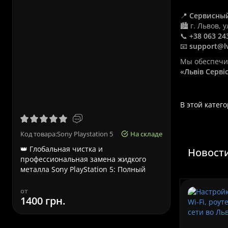
📍
Сервисный
🏙️ г. Львов, 
📞
+38 063 24
📧
support@lv
Мы обеспечим
«Львів Серв
Срочный р
В этой катег
Код товара:Sony Playstation 5
На складе
Код товара:
👑 Глобальная чистка и
Срочный ре
Новости
профессиональная замена жидкого
Львове – ка
металла Sony PlayStation 5: Полный
Ноутбуки A
технич..
к..
от
от
1400 грн.
580 грн.
стоимость
780 грн.