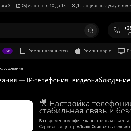
ого 3
Офис пн-пт с 10 до 18
Дстанционные услуги ежед
+3
у
Ремонт планшетов
Ремонт Apple
Р
TOP
борудование
вания — IP-телефония, видеонаблюдение
🎥 Настройка телефон
стабильная связь и бе
В современном офисе качественная связь и 
Сервисный центр
«Львів Сервіс»
выполняе