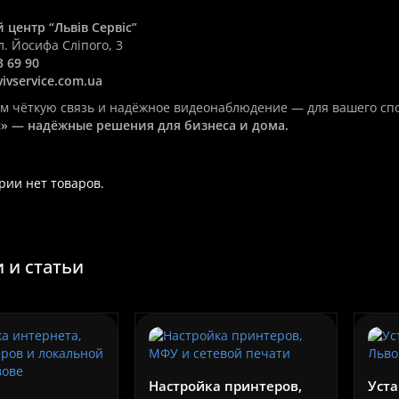
 центр “Львів Сервіс”
ул. Йосифа Сліпого, 3
3 69 90
ivservice.com.ua
 чёткую связь и надёжное видеонаблюдение — для вашего спо
іс» — надёжные решения для бизнеса и дома.
емонт ноутбука Asus
Дистанционная установк
ории нет товаров.
Код товара:Software
Asus
На складе
Дистанционная установка п
монт ноутбука Asus в
 и статьи
быстро, безопасно и профе
чественно и быстро! 🖥️
💻🔧Современный компьютер
sus зарекомендовали себя
350 грн.
Настройка принтеров,
Уста