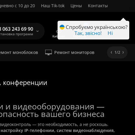
невно с 10 до 20
Наш Tik-tok
Цены
Контакты
RU
0
Спробуємо українською?
8 063 243 69 90
Так, звісно!
Ні
становка программ
Кабинет
Корзина
емонт моноблоков
Ремонт мониторов
1/2
, конференции
ии и видеооборудования —
зопасность вашего бизнеса
видеоконтроль — это необходимость, а не роскошь.
т
настройку IP-телефонии, систем видеонаблюдения,