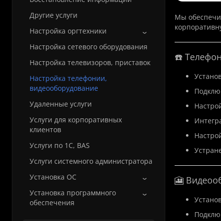
Другие услуги
Мы обеспечив
корпоративн
Настройка оргтехники
Настройка сетевого оборудования
☎️ Телефо
Настройка телевизоров, приставок
Установ
Настройка телефонии,
видеооборудование
Подключ
Удаленные услуги
Настрой
Услуги для корпоративных
Интегра
клиентов
Настрой
Услуги по 1С, BAS
Устране
Услуги системного администратора
Установка ОС
🎦 Видеоо
Установка программного
Установ
обеспечения
Подключ