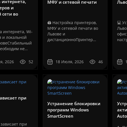
 интернета,
МФУ и сетевой печати
Льв
теров и
 сети во
🖨️ Настройка принтеров,
💻 У
МФУ и сетевой печати во
Льво
а интернета, Wi-
Львове и
офис
в и локальной
дистанционноПринтер
наст
ьвовеСтабильный
может быть полностью
сист
еобходим не
исправным, но не печатать
за р
 просмотра
из-за неправильного
ноут
оциальных сетей.
я, 2026
52
18 Июля, 2026
46
драйвера, ошибочно
рабо
 сети зависят
выбранного порта,
мощн
пьютеров,
изменившегося IP-адреса,
буде
ервисы, IP-
сбоя службы печати,
если 
проблем с USB-
юдение,
соединение..
..
ависает при
Устранение блокировки
Устр
программ Windows
акт
SmartScreen
Auto
 зависает при