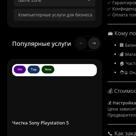
Game Zone
✅ Гарантиров
✅ Конфиденц
Компьютерные услуги для бизнеса
✅ Оплата тол
💼 Кому по
Популярные услуги
🏢 Бизн
🏬 Мага
🏠 Час
Hit
Top
New
Hit
To
🧑‍💻 О
💰 Стоимо
💰
Настройка
Цена зависит
Предваритель
Чистка Sony Playstation 5
📞 Как зак