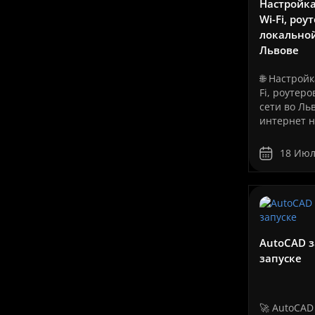
Настройка
Wi-Fi, роу
Установка Windows
локальной
во Львове
Львове
🌐 Настройк
Fi, роутеро
сети во Л
интернет н
только для
сайтов и с
18 Июл
Сегодня от
работа ком
облачные с
телефония,
видеонабл
серверы, се
AutoCAD з
запуске
🚀 AutoCAD