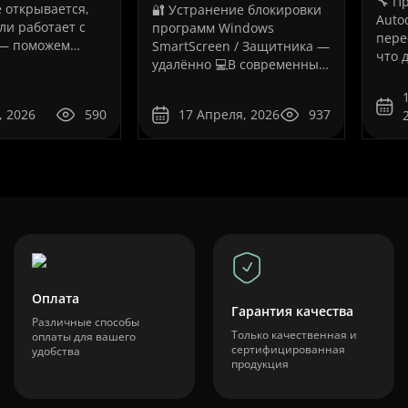
🔧 П
е открывается,
🔐 Устранение блокировки
Auto
ли работает с
программ Windows
пере
— поможем
SmartScreen / Защитника —
что 
но!💻
удалённо 💻В современных
поль
нальное
версиях Windows (10/11)
Auto
 проблем с
пользователи всё чаще
стал
, 2026
590
17 Апреля, 2026
937
 «Львів
сталкиваются с ситуацией,
когд
ограмма AutoCAD
когда система блокирует
пере
а стандартом для
запуск программ, даже если
появ
 архитекторов,
они полностью рабочие.
ошиб
,..
Как на вашем ..
Оплата
Гарантия качества
Различные способы
Только качественная и
оплаты для вашего
сертифицированная
удобства
продукция