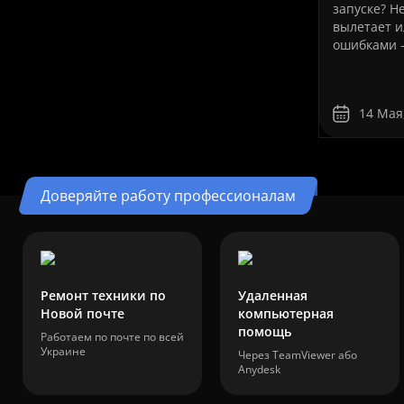
запуске? Н
вылетает и
ошибками 
дистанцион
Профессио
устранение
14 Мая
AutoCAD от
Сервіс»Пр
давно стал
инженеров,
дизайнеров
Доверяйте работу профессионалам
Ремонт техники по
Удаленная
Новой почте
компьютерная
помощь
Работаем по почте по всей
Украине
Через TeamViewer або
Anydesk