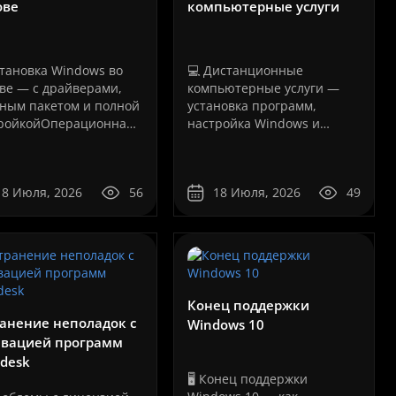
ове
компьютерные услуги
становка Windows во
💻 Дистанционные
ве — с драйверами,
компьютерные услуги —
ным пакетом и полной
установка программ,
ройкойОперационная
настройка Windows и
ема Windows отвечает
устранение программных
аботу компьютера,
неисправностейБольшинство
бука, моноблока или
программных проблем с
18 Июля, 2026
56
18 Июля, 2026
49
чей станции. Даже
компьютером сегодня
ое оборудование не
можно решить
т работать стабильно,
дистанционно, без
система у..
перевозки техники в
сервисный центр и без
ожидания..
Конец поддержки
анение неполадок с
Windows 10
ивацией программ
desk
🖥️ Конец поддержки