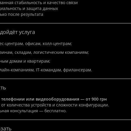
анная стабильность и качество связи
иальность и защита данных
ько после результата
дойдёт услуга
ес-центрам, офисам, колл-центрам;
зинам, складам, логистическим компаниям;
тным домам и квартирам;
p
New
Hit
Top
New
нлайн-компаниям, IT-командам, фрилансерам.
сть
 телефонии или видеооборудования — от 900 грн
 от количества устройств и сложности конфигурации.
ная консультация — бесплатно.
азать