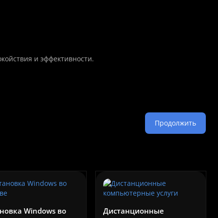
койствия и эффективности.
а программ
Продолжить
На складе
рограмм:
ссионально
 или но..
новка Windows во
Дистанционные