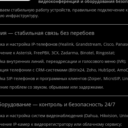
видеоконференций и оборудования безоп
аем стабильную работу устройств, правильное подключение к
ую инфраструктуру.
ния — стабильная связь без перебоев
ка и настройка IP-телефонов (Yealink, Grandstream, Cisco, Panaso
ение к Asterisk, FreePBX, 3CX, Zadarma, Binotel, Ringostat;
ка внутренних линий, переадресации и голосового меню (IVR);
ция телефонии с CRM-системами (Bitrix24, Zoho, HubSpot, Amo
ка SIP-телефонов и программных клиентов (Zoiper, MicroSIP, Lin
ние проблем со звуком, обрывами или задержками.
борудование — контроль и безопасность 24/7
ка и настройка систем видеонаблюдения (Dahua, Hikvision, Univie
ение IP-камер к видеорегистратору или облачному сервису;