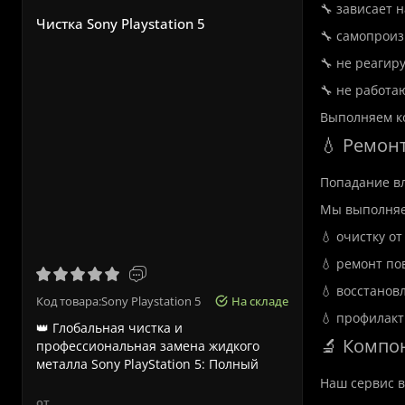
🔧 зависает н
Чистка Sony Playstation 5
🔧 самопроиз
🔧 не реагир
🔧 не работа
Выполняем к
💧 Ремон
Попадание вл
Мы выполняе
Срочный р
💧 очистку от
💧 ремонт п
💧 восстанов
Код товара:Sony Playstation 5
На складе
Код товара:
💧 профилакт
👑 Глобальная чистка и
Срочный ре
🔬 Компо
профессиональная замена жидкого
Львове – ка
металла Sony PlayStation 5: Полный
Ноутбуки A
технич..
к..
Наш сервис в
от
от