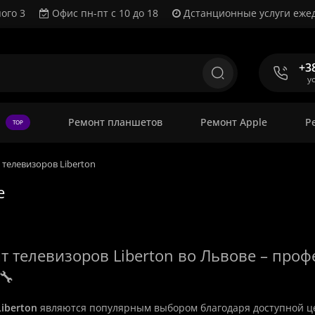
ого 3
Офис пн-пт с 10 до 18
Дстанционные услуги ежед
+3
у
Ремонт планшетов
Ремонт Apple
Р
TOP
 телевизоров Liberton
е
т телевизоров Liberton во Львове – про
🔧
Liberton
являются популярным выбором благодаря доступной це