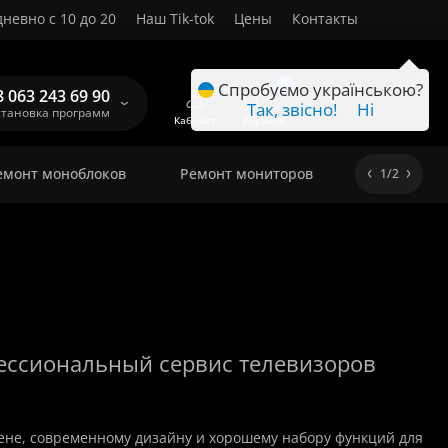
невно с 10 до 20
Наш Tik-tok
Цены
Контакты
RU
0
Спробуємо українською?
8 063 243 69 90
Так, звісно!
Ні
становка программ
Кабинет
Корзина
емонт моноблоков
Ремонт мониторов
1/2
фессиональный сервис телевизоров
не, современному дизайну и хорошему набору функций для