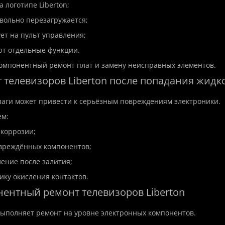
а логотипе Liberton;
вольно перезагружается;
ует на пульт управления;
ют отдельные функции.
омпонентный ремонт плат и замену неисправных элементов.
т телевизоров Liberton после попадания жидк
аги может привести к серьёзным повреждениям электроники.
м:
емонт ноутбука Asus
Дистанционная установк
 коррозии;
овреждённых компонентов;
ление после залития;
Код товара:Software
Asus
На складе
ику окисления контактов.
Дистанционная установка п
монт ноутбука Asus в
быстро, безопасно и профе
нентный ремонт телевизоров Liberton
чественно и быстро! 🖥️
💻🔧Современный компьютер
sus зарекомендовали себя
ыполняет ремонт на уровне электронных компонентов.