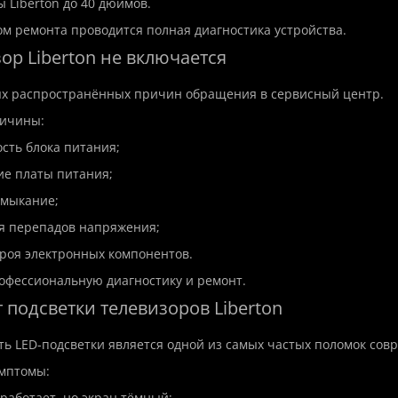
ы Liberton до 40 дюймов.
м ремонта проводится полная диагностика устройства.
ор Liberton не включается
ых распространённых причин обращения в сервисный центр.
ичины:
сть блока питания;
ие платы питания;
амыкание;
я перепадов напряжения;
троя электронных компонентов.
офессиональную диагностику и ремонт.
 подсветки телевизоров Liberton
ь LED-подсветки является одной из самых частых поломок сов
мптомы:
 работает, но экран тёмный;