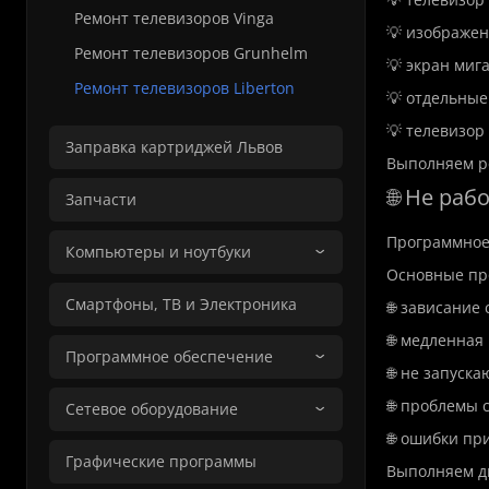
Ремонт телевизоров Vinga
💡 изображен
Ремонт телевизоров Grunhelm
💡 экран мига
Ремонт телевизоров Liberton
💡 отдельные
💡 телевизор
Заправка картриджей Львов
Выполняем ре
🌐 Не раб
Запчасти
Программное 
Компьютеры и ноутбуки
Основные пр
Смартфоны, ТВ и Электроника
🌐 зависание
🌐 медленная
Программное обеспечение
🌐 не запуск
🌐 проблемы 
Сетевое оборудование
🌐 ошибки пр
Графические программы
Выполняем ди