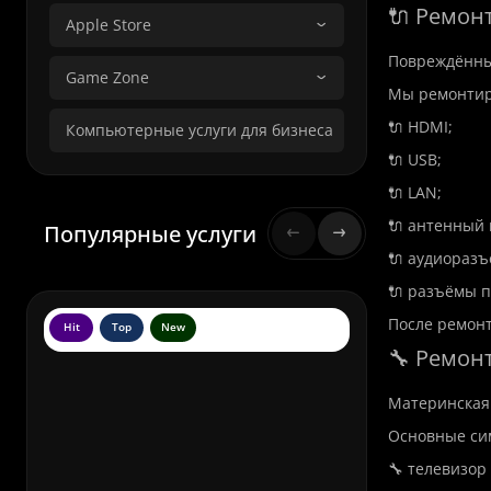
🔌 Ремон
Apple Store
Повреждённые
Game Zone
Мы ремонтир
🔌 HDMI;
Компьютерные услуги для бизнеса
🔌 USB;
🔌 LAN;
🔌 антенный 
Популярные услуги
🔌 аудиоразъ
🔌 разъёмы п
После ремонт
Hit
Top
New
Hit
To
🔧 Ремонт
Материнская 
Основные си
🔧 телевизор