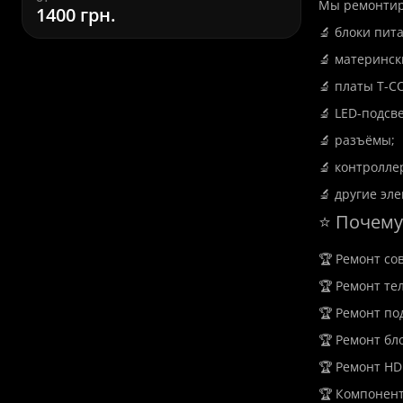
Мы ремонтир
1400 грн.
580 грн.
стоимость
780 грн.
🔬 блоки пит
🔬 материнск
🔬 платы T-C
Установка Windows
🔬 LED-подсве
во Львове
🔬 разъёмы;
🔬 контролле
🔬 другие эл
⭐ Почему
🏆 Ремонт со
🏆 Ремонт те
🏆 Ремонт по
🏆 Ремонт бл
🏆 Ремонт HD
🏆 Компонен