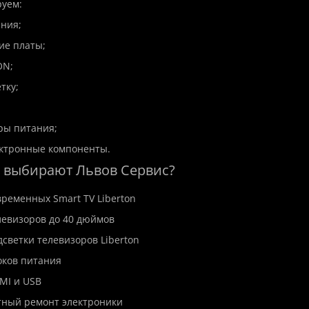
уем:
350 грн.
ания;
ие платы;
ON;
тку;
ры питания;
ектронные компоненты.
 выбирают Львов Сервис?
временных Smart TV Liberton
левизоров до 40 дюймов
дсветки телевизоров Liberton
оков питания
MI и USB
тный ремонт электроники