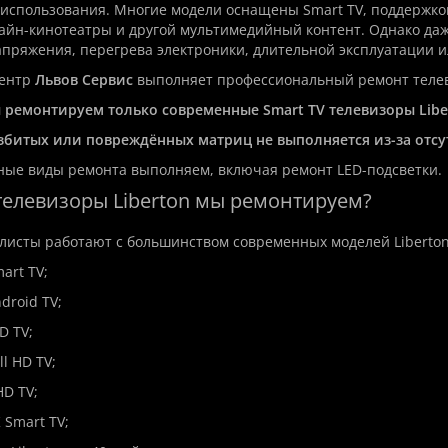
использования. Многие модели оснащены Smart TV, поддержко
айн-кинотеатры и другой мультимедийный контент. Однако даже
пряжения, перегрева электроники, длительной эксплуатации 
центр
Львов Сервис
выполняет профессиональный ремонт теле
 ремонтируем только современные Smart TV телевизоры Libe
збитых или повреждённых матриц не выполняется из-за отсу
ные виды ремонта выполняем, включая ремонт LED-подсветки.
 телевизоры Liberton мы ремонтируем?
исты работают с большинством современных моделей Liberton
mart TV;
ndroid TV;
D TV;
ll HD TV;
HD TV;
K Smart TV;