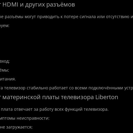
т HDMI и других разъёмов
 разъёмы могут приводить к потере сигнала или отсутствию 
уем:
вход;
ёмы;
итания.
а телевизор стабильно работает со всеми подключёнными уст
p
New
Hit
Top
New
 материнской платы телевизора Liberton
плата отвечает за работу всех функций телевизора.
мптомы неисправности:
 не загружается;