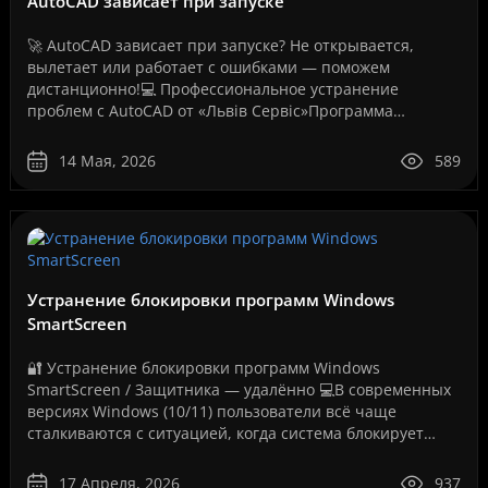
AutoCAD зависает при запуске
🚀 AutoCAD зависает при запуске? Не открывается,
вылетает или работает с ошибками — поможем
дистанционно!💻 Профессиональное устранение
проблем с AutoCAD от «Львів Сервіс»Программа
AutoCAD давно стала стандартом для инженеров,
архитекторов, дизайнеров,..
14 Мая, 2026
589
Устранение блокировки программ Windows
SmartScreen
🔐 Устранение блокировки программ Windows
SmartScreen / Защитника — удалённо 💻В современных
версиях Windows (10/11) пользователи всё чаще
сталкиваются с ситуацией, когда система блокирует
запуск программ, даже если они полностью рабочие.
Как на вашем ..
17 Апреля, 2026
937