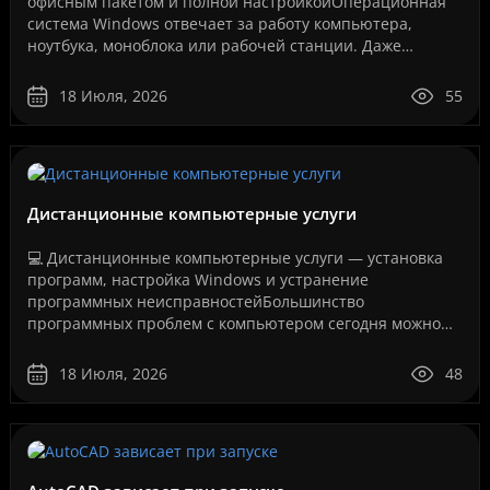
офисным пакетом и полной настройкойОперационная
система Windows отвечает за работу компьютера,
ноутбука, моноблока или рабочей станции. Даже
мощное оборудование не будет работать стабильно,
если система у..
18 Июля, 2026
55
Дистанционные компьютерные услуги
💻 Дистанционные компьютерные услуги — установка
программ, настройка Windows и устранение
программных неисправностейБольшинство
программных проблем с компьютером сегодня можно
решить дистанционно, без перевозки техники в
сервисный центр и без ожидания..
18 Июля, 2026
48