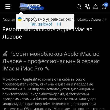
0
Спробуємо українською?
Главная
Ремонт техники Львов
Ремонт моноблоков Львов
Ре
Так, звісно!
Ні
Ремонт моноблоков Apple iMac во
Львове
🍏 Ремонт моноблоков Apple iMac во
Львове – профессиональный сервис
iMac и iMac Pro 🔧
Моноблоки
Apple iMac
сочетают в себе высокую
производительность, стильный дизайн и передовые
технологии. Они широко используются дизайнерами,
архитекторами, видеомонтажерами, фотографами,
программистами и бизнес-пользователями. Благодаря
мощному аппаратному обеспечению и операционной
системе macOS компьютеры iMac отлично подходят как для