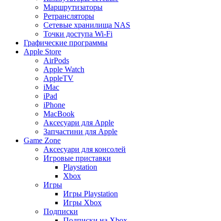
Маршрутизаторы
Ретрансляторы
Сетевые хранилища NAS
Точки доступа Wi-Fi
Графические программы
Apple Store
AirPods
Apple Watch
AppleTV
iMac
iPad
iPhone
MacBook
Аксесуари для Apple
Запчастини для Apple
Game Zone
Аксесуари для консолей
Игровые приставки
Playstation
Xbox
Игры
Игры Playstation
Игры Xbox
Подписки
Подписки на Xbox