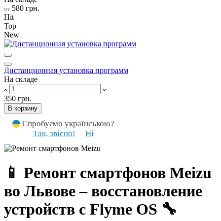
580 грн.
от
Hit
Top
New
Дистанционная установка программ
На складе
350 грн.
В корзину
Спробуємо українською?
Так, звісно!
Ні
📱 Ремонт смартфонов Meizu
во Львове – восстановление
устройств с Flyme OS 🔧