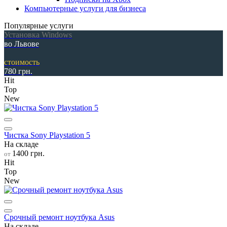
Компьютерные услуги для бизнеса
Популярные услуги
Установка Windows
во Львове
стоимость
780 грн.
Hit
Top
New
Чистка Sony Playstation 5
На складе
1400 грн.
от
Hit
Top
New
Срочный ремонт ноутбука Asus
На складе