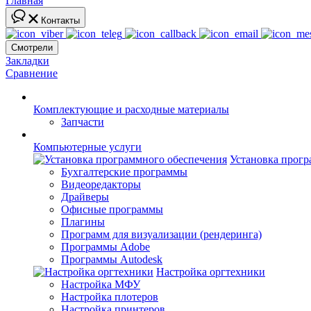
Главная
Контакты
Смотрели
Закладки
Сравнение
Комплектующие и расходные материалы
Запчасти
Компьютерные услуги
Установка прогр
Бухгалтерские программы
Видеоредакторы
Драйверы
Офисные программы
Плагины
Программ для визуализации (рендеринга)
Программы Adobe
Программы Autodesk
Настройка оргтехники
Настройка МФУ
Настройка плотеров
Настройка принтеров