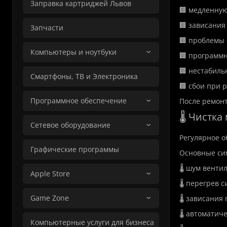
Заправка картриджей Львов
🏢 медленную
🏢 зависания
Запчасти
🏢 проблемы 
Компьютеры и ноутбуки
🏢 программ
🏢 нестабиль
Смартфоны, ТВ и Электроника
🏢 сбои при 
Программное обеспечение
После ремонт
🌡️ Чистк
Сетевое оборудование
Регулярное о
Графические программы
Основные си
🌡️ шум венти
Apple Store
🌡️ перегрев 
Game Zone
🌡️ зависания
🌡️ автоматич
Компьютерные услуги для бизнеса