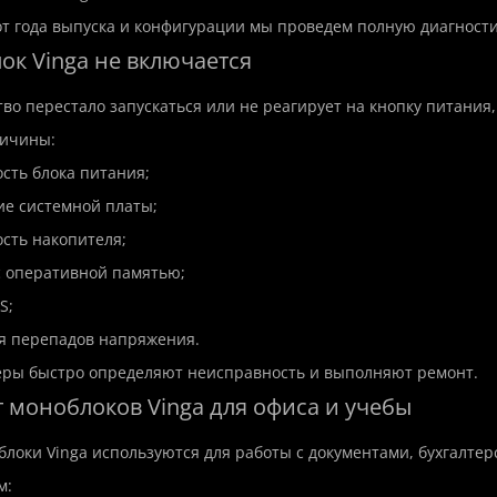
т года выпуска и конфигурации мы проведем полную диагност
ок Vinga не включается
тво перестало запускаться или не реагирует на кнопку питани
ичины:
сть блока питания;
е системной платы;
сть накопителя;
с оперативной памятью;
S;
я перепадов напряжения.
ры быстро определяют неисправность и выполняют ремонт.
т моноблоков Vinga для офиса и учебы
локи Vinga используются для работы с документами, бухгалт
м: