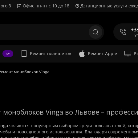
ого 3
Офис пн-пт с 10 до 18
Дстанционные услуги ежед
+3
у
Ремонт планшетов
Ремонт Apple
Р
TOP
Ремонт моноблоков Vinga
нт моноблоков Vinga во Львове – профес
inga
являются популярным выбором среди пользователей, кото
учебы и повседневного использования. Благодаря современно
 в одном» моноблоки Vinga часто используются в офисах, магаз