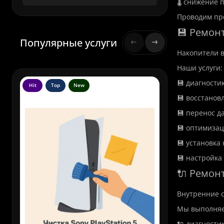
🌡️ снижение
Проводим пр
💾 Ремон
Популярные услуги
Накопители в
Наши услуги:
💾 диагности
Hit
Top
New
Hit
To
💾 восстанов
💾 перенос д
💾 оптимизац
💾 установка
💾 настройка
🔌 Ремон
Внутренние с
Мы выполняе
🔌 диагности