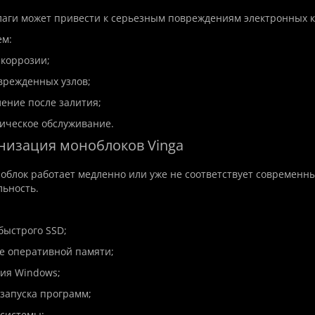
аги может привести к серьезным повреждениям электронных 
м:
 коррозии;
врежденных узлов;
ление после залития;
ическое обслуживание.
низация моноблоков Vinga
облок работает медленно или уже не соответствует современн
ьность.
быстрого SSD;
е оперативной памяти;
ия Windows;
 запуска программ;
 системы;