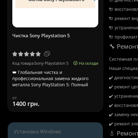
🔌 восстанов
🔌 ремонт вн
🔌 устранени
Чистка Sony Playstation 5
Срочный р
🔌 профилакт
🔧 Ремонт
Системная пл
Код товара:Sony Playstation 5
На складе
Код товара:
Наши специа
👑 Глобальная чистка и
Срочный ре
✔️ диагности
профессиональная замена жидкого
Львове – ка
металла Sony PlayStation 5: Полный
Ноутбуки A
✔️ ремонт це
технич..
к..
✔️ устранени
от
от
1400 грн.
580 грн.
✔️ восстанов
✔️ замену не
✔️ ремонт эл
Установка Windows
💧 Ремон