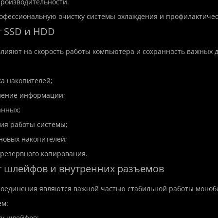
 производительности.
офессиональную очистку системы охлаждения и профилактичес
т SSD и HDD
лияют на скорость работы компьютера и сохранность важных 
ка накопителей;
p
New
Hit
Top
New
ление информации;
анных;
ия работы системы;
 новых накопителей;
 резервного копирования.
т шлейфов и внутренних разъемов
оединения являются важной частью стабильной работы моноб
м:
ку шлейфов;