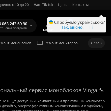
невно с 10 до 20
Наш Tik-tok
Цены
Контакты
RU
0
Спробуємо українською?
8 063 243 69 90
Так, звісно!
Ні
становка программ
Кабинет
Корзина
емонт моноблоков
Ремонт мониторов
1/2
сиональный сервис моноблоков Vinga 🔧
рые ищут доступный, компактный и практичный компьютер
му дизайну, энергоэффективным комплектующим и удобному
инах, школах, государственных учреждениях и дома.