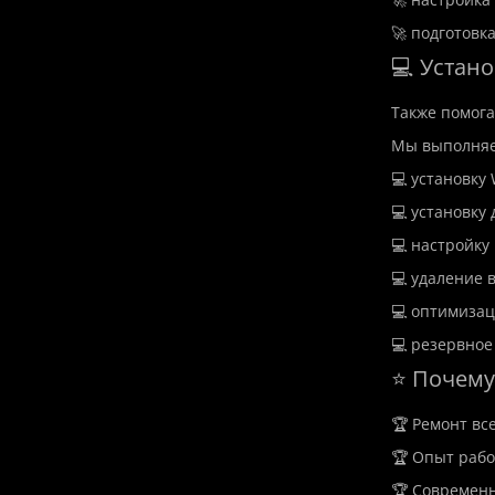
🚀 подготовк
💻 Устан
Также помог
Мы выполняе
💻 установку
💻 установку 
💻 настройку
💻 удаление 
💻 оптимиза
💻 резервное
⭐ Почему
🏆 Ремонт вс
🏆 Опыт рабо
🏆 Современн