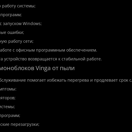
 работу системы;
 программ;
с запуском Windows;
ные ошибки;
ную работу сети;
работе с офисным программным обеспечением.
а устройство возвращается к стабильной работе.
а моноблоков Vinga от пыли
бслуживание помогает избежать перегрева и продлевает срок с
мптомы:
ляторов;
системы;
 программ;
еские перезагрузки;