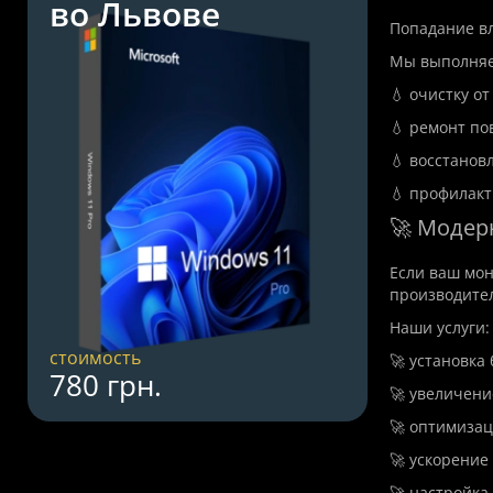
во Львове
Попадание вл
Мы выполняе
💧 очистку от
💧 ремонт по
💧 восстанов
💧 профилакт
🚀 Модер
Если ваш мон
производител
Наши услуги:
стоимость
🚀 установка 
780 грн.
🚀 увеличени
🚀 оптимизац
🚀 ускорение
🚀 настройка