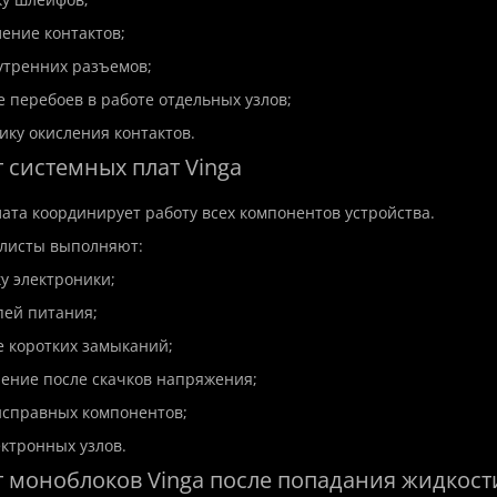
ление контактов;
утренних разъемов;
е перебоев в работе отдельных узлов;
емонт ноутбука Asus
Дистанционная установк
ику окисления контактов.
 системных плат Vinga
ата координирует работу всех компонентов устройства.
Код товара:Software
Asus
На складе
листы выполняют:
Дистанционная установка п
монт ноутбука Asus в
быстро, безопасно и профе
ку электроники;
чественно и быстро! 🖥️
💻🔧Современный компьютер
sus зарекомендовали себя
пей питания;
е коротких замыканий;
350 грн.
ление после скачков напряжения;
исправных компонентов;
ектронных узлов.
т моноблоков Vinga после попадания жидкост