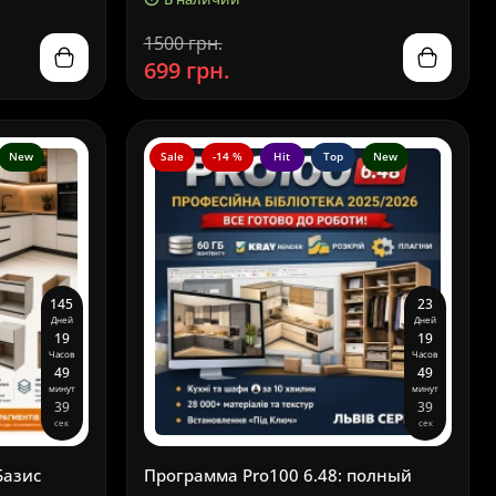
1500 грн.
699 грн.
New
Sale
-14 %
Hit
Top
New
1
4
5
2
3
Дней
Дней
1
9
1
9
Часов
Часов
4
9
4
9
минут
минут
3
8
3
8
сек
сек
Базис
Программа Pro100 6.48: полный