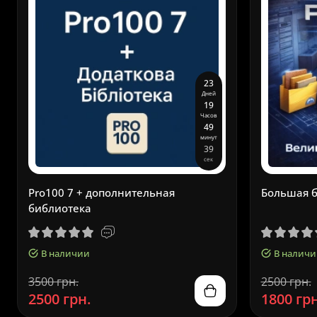
2
3
Дней
1
9
Часов
4
9
минут
3
8
сек
Pro100 7 + дополнительная
Большая б
библиотека
В наличии
В наличи
3500 грн.
2500 грн.
2500 грн.
1800 грн