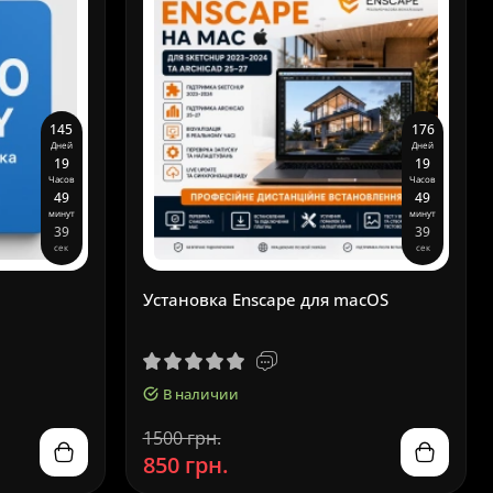
1
4
5
1
7
6
Дней
Дней
1
9
1
9
Часов
Часов
4
9
4
9
минут
минут
3
8
3
8
сек
сек
Установка Enscape для macOS
В наличии
1500 грн.
850 грн.