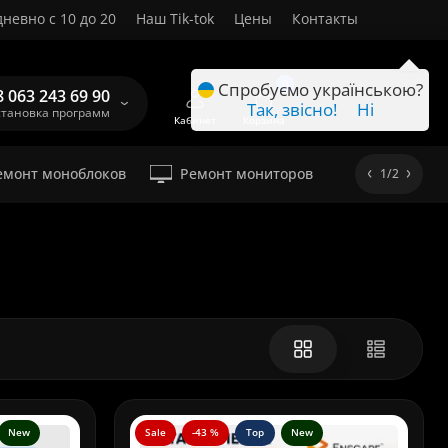
невно с 10 до 20
Наш Tik-tok
Цены
Контакты
RU
0
Спробуємо українською?
8 063 243 69 90
Так, звісно!
Ні
становка программ
Кабинет
Корзина
емонт моноблоков
Ремонт мониторов
1/2
New
Sale
-43 %
Top
New