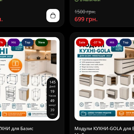
1500 грн.
.
699 грн.
 %
Hit
Top
New
Sale
-37 %
Hit
Top
1
4
5
Дней
1
9
Часов
4
9
минут
3
8
сек
ХНИ для Базис
Модули КУХНИ-GOLA для 