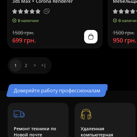
3ds Max + Corona Renderer
Мебельщ
В наличии
В наличи
1500 грн.
1500 грн.
699 грн.
950 грн.
1
2
>
>|
Доверяйте работу профессионалам
Ремонт техники по
Удаленная
Новой почте
компьютерная