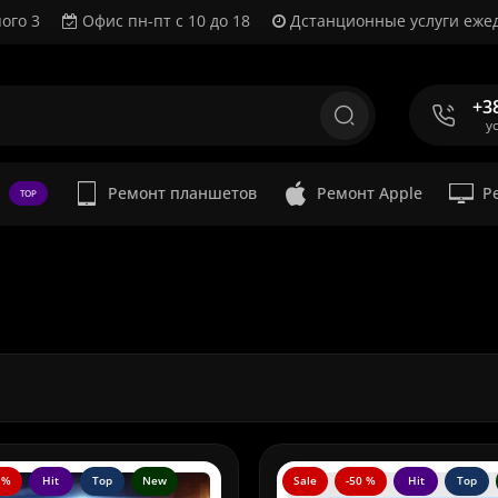
ого 3
Офис пн-пт с 10 до 18
Дстанционные услуги ежед
+3
у
Ремонт планшетов
Ремонт Apple
Р
TOP
 %
Hit
Top
New
Sale
-50 %
Hit
Top