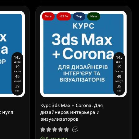
Sale
-53 %
Top
New
1
4
5
1
4
5
Дней
Дней
1
9
1
9
Часов
Часов
4
9
4
9
минут
минут
3
8
3
8
сек
сек
Курс 3ds Max + Corona. Для
с нуля
дизайнеров интерьера и
визуализаторов
В наличии