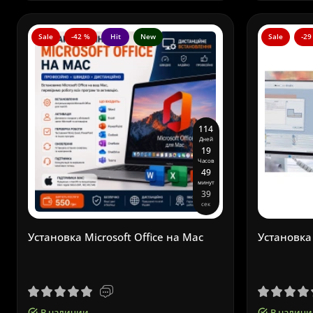
Sale
-42 %
Hit
New
Sale
-29
1
1
4
Дней
1
9
Часов
4
9
минут
3
8
сек
Установка Microsoft Office на Mac
Установк
В наличии
В наличи