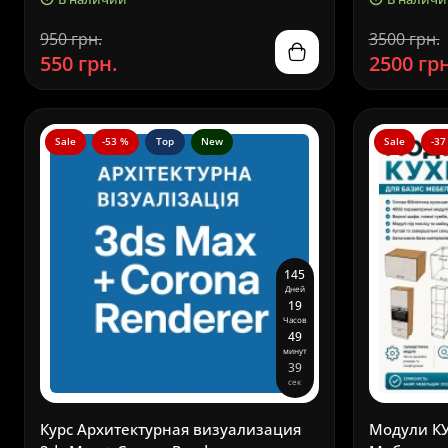
950 грн.
3500 грн.
550 грн.
2500 грн
Sale
-53 %
Top
New
Sale
-37
1
4
5
Дней
1
9
Часов
4
9
минут
3
8
сек
Курс Архитектурная визуализация
Модули КУ