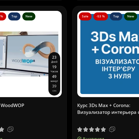
 %
Top
New
Sale
-53 %
Top
New
2
3
Дней
1
9
Часов
4
9
минут
3
8
сек
а WoodWOP
Курс 3Ds Max + Corona:
Визуализатор интерьера 
и
В наличии