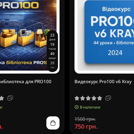
2
3
Дней
1
9
Часов
4
9
минут
3
8
сек
иблиотека для PRO100
Видеокурс Pro100 v6 Kray
и
В наличии
1500 грн.
.
750 грн.