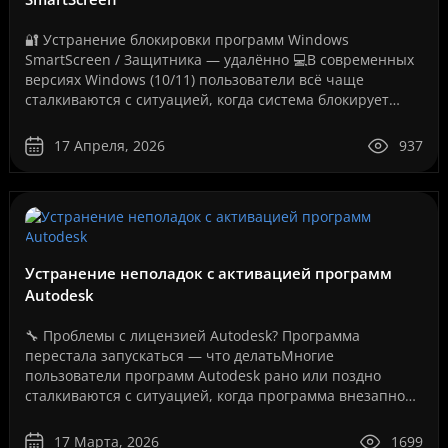
🔐 Устранение блокировки программ Windows
SmartScreen / Защитника — удалённо 💻В современных
версиях Windows (10/11) пользователи всё чаще
сталкиваются с ситуацией, когда система блокирует
запуск программ, даже если они полностью рабочие.
Как на вашем ..
17 Апреля, 2026
937
Устранение неполадок с активацией программ
Autodesk
🔧 Проблемы с лицензией Autodesk? Программа
перестала запускаться — что делатьМногие
пользователи программ Autodesk рано или поздно
сталкиваются с ситуацией, когда программа внезапно
перестает запускаться или появляется сообщение об
ошибке лицензии.Эт..
17 Марта, 2026
1699