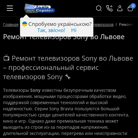
0
Спробуємо українською?
Главная
Ремонт техники Львов
Ремонт телевизоров
Ремонт т
Так, звісно!
Ні
Ремонт телевизоров Sony во Львове
📺 Ремонт телевизоров Sony во Львове
– профессиональный сервис
телевизоров Sony 🔧
Телевизоры
Sony
известны безупречным качеством
изображения, мощными процессорами обработки видео,
поддержкой современных технологий и высокой
надёжностью. Серии Sony Bravia пользуются большой
популярностью среди ценителей качественного контента,
кино и игр. Однако даже премиальная техника может
выходить из строя из-за перепадов напряжения,
длительной эксплуатации, перегрева или неисправности