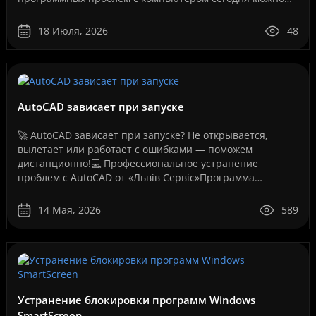
решить дистанционно, без перевозки техники в
сервисный центр и без ожидания..
18 Июля, 2026
48
AutoCAD зависает при запуске
🚀 AutoCAD зависает при запуске? Не открывается,
вылетает или работает с ошибками — поможем
дистанционно!💻 Профессиональное устранение
проблем с AutoCAD от «Львів Сервіс»Программа
AutoCAD давно стала стандартом для инженеров,
архитекторов, дизайнеров,..
14 Мая, 2026
589
Устранение блокировки программ Windows
SmartScreen