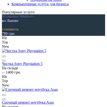
Компьютерные услуги для бизнеса
Популярные услуги
Установка Windows
во Львове
стоимость
780 грн.
Hit
Top
New
Чистка Sony Playstation 5
На складе
1400 грн.
от
Hit
Top
New
Срочный ремонт ноутбука Asus
На складе