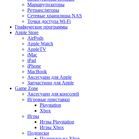
Маршрутизаторы
Ретрансляторы
Сетевые хранилища NAS
Точки доступа Wi-Fi
Графические программы
Apple Store
AirPods
Apple Watch
AppleTV
iMac
iPad
iPhone
MacBook
Аксесуари для Apple
Запчастини для Apple
Game Zone
Аксесуари для консолей
Игровые приставки
Playstation
Xbox
Игры
Игры Playstation
Игры Xbox
Подписки
Подписки на Xbox