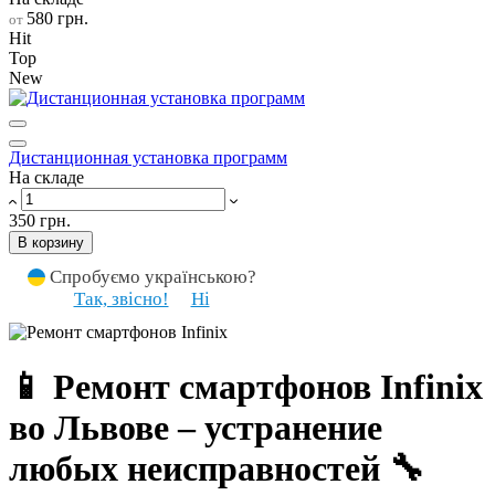
580 грн.
от
Hit
Top
New
Дистанционная установка программ
На складе
350 грн.
В корзину
Спробуємо українською?
Так, звісно!
Ні
📱 Ремонт смартфонов Infinix
во Львове – устранение
любых неисправностей 🔧