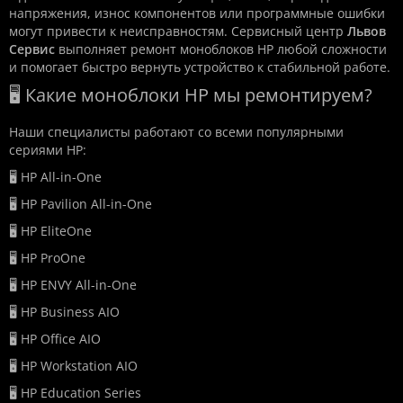
напряжения, износ компонентов или программные ошибки
могут привести к неисправностям. Сервисный центр
Львов
Сервис
выполняет ремонт моноблоков HP любой сложности
и помогает быстро вернуть устройство к стабильной работе.
🖥️ Какие моноблоки HP мы ремонтируем?
Наши специалисты работают со всеми популярными
сериями HP:
🖥️ HP All-in-One
🖥️ HP Pavilion All-in-One
🖥️ HP EliteOne
🖥️ HP ProOne
🖥️ HP ENVY All-in-One
🖥️ HP Business AIO
🖥️ HP Office AIO
🖥️ HP Workstation AIO
🖥️ HP Education Series