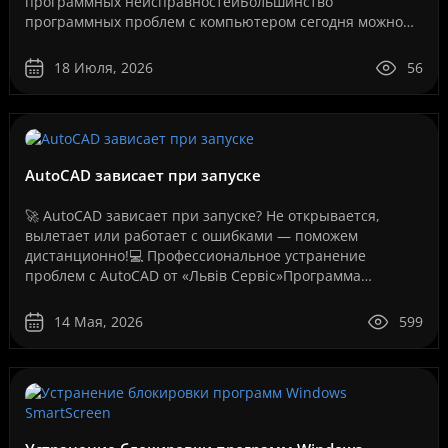
программных неисправностейБольшинство
программных проблем с компьютером сегодня можно
решить дистанционно, без перевозки техники в
сервисный центр и без ожидания..
18 Июля, 2026
56
AutoCAD зависает при запуске
🚀 AutoCAD зависает при запуске? Не открывается,
вылетает или работает с ошибками — поможем
дистанционно!💻 Профессиональное устранение
проблем с AutoCAD от «Львів Сервіс»Программа
AutoCAD давно стала стандартом для инженеров,
архитекторов, дизайнеров,..
14 Мая, 2026
599