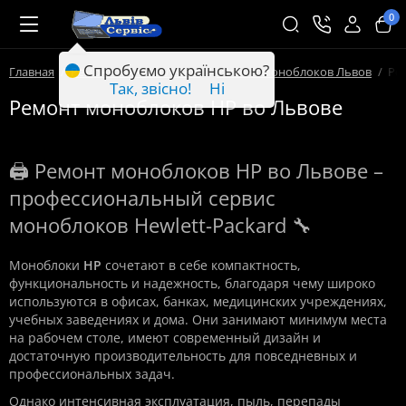
0
Спробуємо українською?
Главная
Ремонт техники Львов
Ремонт моноблоков Львов
Ре
Так, звісно!
Ні
Ремонт моноблоков HP во Львове
🖨️ Ремонт моноблоков HP во Львове –
профессиональный сервис
моноблоков Hewlett-Packard 🔧
Моноблоки
HP
сочетают в себе компактность,
функциональность и надежность, благодаря чему широко
используются в офисах, банках, медицинских учреждениях,
учебных заведениях и дома. Они занимают минимум места
на рабочем столе, имеют современный дизайн и
достаточную производительность для повседневных и
профессиональных задач.
Однако интенсивная эксплуатация, пыль, перепады