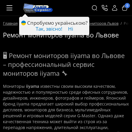
0
Спробуємо українською?
Главная
Ремонт техники Львов
Ремонт мониторов Львов
Рем
Так, звісно!
Ні
Ремонт мониторов iiyama во Львове
🖥️ Ремонт мониторов iiyama во Львове
– профессиональный сервис
мониторов iiyama 🔧
Мониторы
iiyama
известны своим высоким качеством,
надежностью и популярностью среди офисных сотрудников,
дизайнеров, инженеров, фотографов и геймеров. Японский
бренд iiyama предлагает широкий выбор профессиональных
дисплеев, мониторов для бизнеса, мультимедийных
решений и игровых моделей серии G-Master. Однако даже
качественная техника может выйти из строя из-за
перепадов напряжения, длительной эксплуатации,