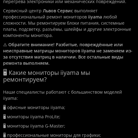
перегрева электроники или механических повреждений.
Сервисный центр
Львов Сервис
выполняет
профессиональный ремонт мониторов
iiyama
любой
сложности. Мы ремонтируем блоки питания, системные
платы, подсветку, разъёмы, шлейфы и другие электронные
компоненты монитора.
⚠️
Обратите внимание! Разбитые, повреждённые или
неисправные матрицы мониторов iiyama не заменяем из-
за отсутствия матриц в наличии. Все остальные виды
ремонта выполняем.
🖥️ Какие мониторы iiyama мы
ремонтируем?
Наши специалисты работают с большинством моделей
iiyama:
🖥️ офисные мониторы iiyama;
🖥️ мониторы iiyama ProLite;
🖥️ мониторы iiyama G-Master;
🖥️ профессиональные мониторы для графики;