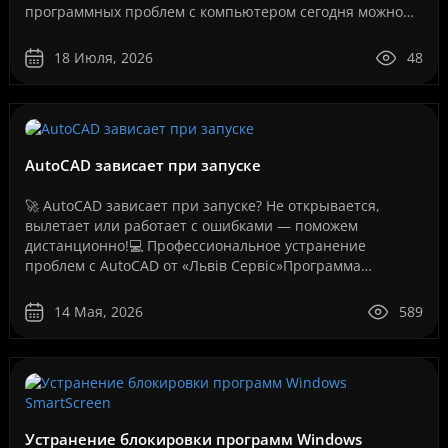
программных проблем с компьютером сегодня можно
решить дистанционно, без перевозки техники в
сервисный центр и без ожидания..
18 Июля, 2026
48
AutoCAD зависает при запуске
🚀 AutoCAD зависает при запуске? Не открывается,
вылетает или работает с ошибками — поможем
дистанционно!💻 Профессиональное устранение
проблем с AutoCAD от «Львів Сервіс»Программа
AutoCAD давно стала стандартом для инженеров,
архитекторов, дизайнеров,..
14 Мая, 2026
589
Устранение блокировки программ Windows