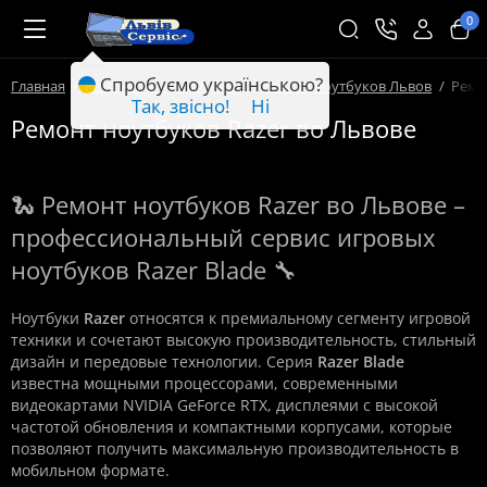
0
Спробуємо українською?
Главная
Ремонт техники Львов
Ремонт ноутбуков Львов
Ремо
Так, звісно!
Ні
Ремонт ноутбуков Razer во Львове
🐍 Ремонт ноутбуков Razer во Львове –
профессиональный сервис игровых
ноутбуков Razer Blade 🔧
Ноутбуки
Razer
относятся к премиальному сегменту игровой
техники и сочетают высокую производительность, стильный
дизайн и передовые технологии. Серия
Razer Blade
известна мощными процессорами, современными
видеокартами NVIDIA GeForce RTX, дисплеями с высокой
частотой обновления и компактными корпусами, которые
позволяют получить максимальную производительность в
мобильном формате.