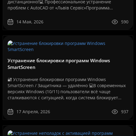
дистанционно!💻 Профессиональное устранение
проблем с AutoCAD от «Львів Сервіс»Программа
AutoCAD давно стала стандартом для инженеров,
архитекторов, дизайнеров,..
14 Мая, 2026
590
Устранение блокировки программ Windows
SmartScreen
🔐 Устранение блокировки программ Windows
SmartScreen / Защитника — удалённо 💻В современных
версиях Windows (10/11) пользователи всё чаще
сталкиваются с ситуацией, когда система блокирует
запуск программ, даже если они полностью рабочие.
Как на вашем ..
17 Апреля, 2026
937