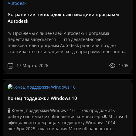
Устранение неполадок с активацией программ
Autodesk
🔧 Проблемы с лицензией Autodesk? Программа
перестала запускаться — что делатьМногие
пользователи программ Autodesk рано или поздно
сталкиваются с ситуацией, когда программа внезапно
перестает запускаться или появляется сообщение об
ошибке лицензии.Эт..
17 Марта, 2026
1705
Конец поддержки Windows 10
🖥️ Конец поддержки Windows 10 — как продолжить
работу системы без обновления компьютера🔔 Microsoft
официально прекращает поддержку Windows 1014
октября 2025 года компания Microsoft завершает
бесплатную поддержку операционной системы Windows