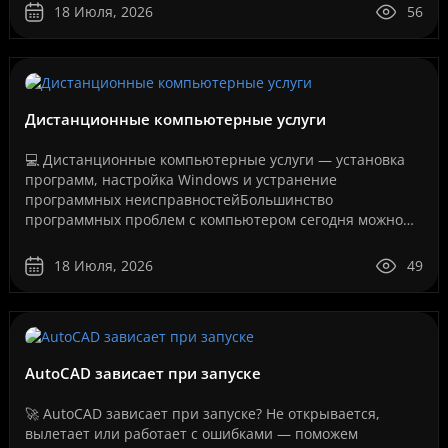
если система у..
18 Июля, 2026
56
Дистанционные компьютерные услуги
💻 Дистанционные компьютерные услуги — установка
программ, настройка Windows и устранение
программных неисправностейБольшинство
программных проблем с компьютером сегодня можно
решить дистанционно, без перевозки техники в
сервисный центр и без ожидания..
18 Июля, 2026
49
AutoCAD зависает при запуске
🚀 AutoCAD зависает при запуске? Не открывается,
вылетает или работает с ошибками — поможем