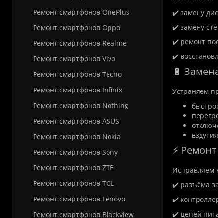
Ремонт смартфонов OnePlus
✔️ замену ди
✔️ замену сте
Ремонт смартфонов Oppo
✔️ ремонт по
Ремонт смартфонов Realme
✔️ восстанов
Ремонт смартфонов Vivo
🔋 Замен
Ремонт смартфонов Tecno
Ремонт смартфонов Infinix
Устраняем п
Ремонт смартфонов Nothing
быстрог
перегре
Ремонт смартфонов ASUS
отключе
вздутия
Ремонт смартфонов Nokia
⚡ Ремонт
Ремонт смартфонов Sony
Ремонт смартфонов ZTE
Исправляем 
Ремонт смартфонов TCL
✔️ разъёма з
Ремонт смартфонов Lenovo
✔️ контролле
✔️ цепей пит
Ремонт смартфонов Blackview