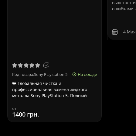
вылетает и
ошибками 
дистанцион
Профессио
устранение
14 Мая
AutoCAD от
Сервіс»Пр
давно стал
Срочный р
инженеров,
дизайнеров
Код товара:Sony Playstation 5
На складе
Код товара:
👑 Глобальная чистка и
Срочный ре
профессиональная замена жидкого
Львове – ка
металла Sony PlayStation 5: Полный
Ноутбуки A
технич..
к..
от
от
1400 грн.
580 грн.
стоимость
780 грн.