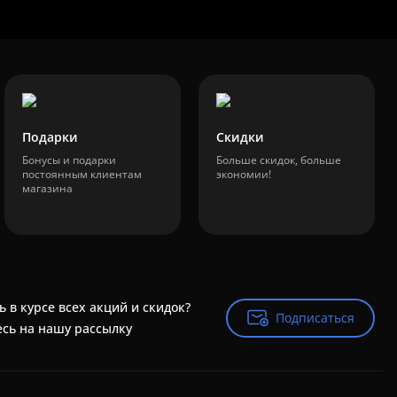
Подарки
Скидки
Бонусы и подарки
Больше скидок, больше
постоянным клиентам
экономии!
магазина
ь в курсе всех акций и скидок?
Подписаться
Подписаться
сь на нашу рассылку