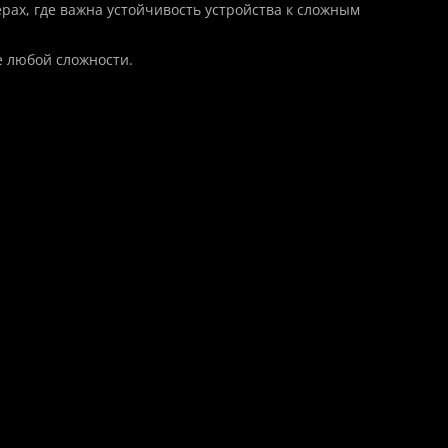
ерах, где важна устойчивость устройства к сложным
 любой сложности.