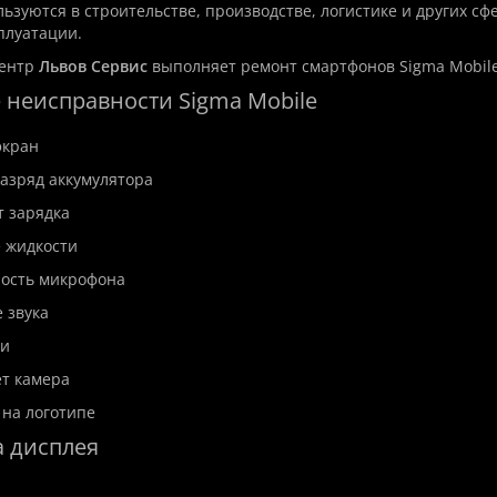
ьзуются в строительстве, производстве, логистике и других сф
плуатации.
центр
Львов Сервис
выполняет ремонт смартфонов Sigma Mobile
е неисправности Sigma Mobile
экран
азряд аккумулятора
т зарядка
 жидкости
ность микрофона
 звука
ти
ет камера
 на логотипе
а дисплея