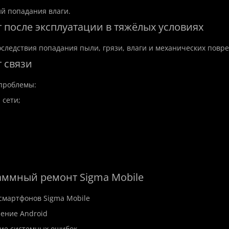
ий попадания влаги.
 после эксплуатации в тяжёлых условиях
следствия попадания пыли, грязи, влаги и механических повр
 связи
проблемы:
 сети;
аммный ремонт Sigma Mobile
смартфонов Sigma Mobile
ение Android
ие системных ошибок