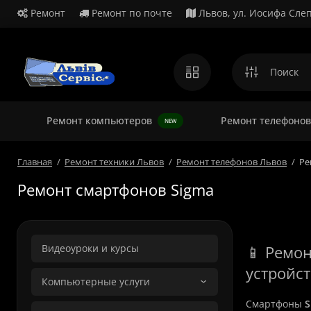
Ремонт
Ремонт по почте
Львов, ул. Иосифа Слеп
Ремонт
Ремонт компьютеров
Ремонт телефонов
NEW
Главная
Ремонт техники Львов
Ремонт телефонов Львов
Ре
Ремонт смартфонов Sigma
Видеоуроки и курсы
📱 Ремо
устройст
Компьютерные услуги
Смартфоны
S