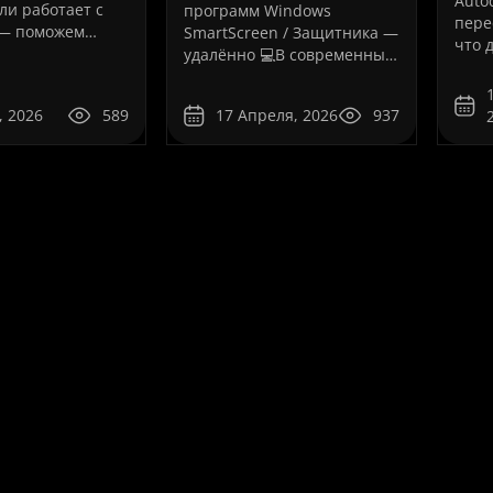
Auto
ли работает с
программ Windows
пере
— поможем
SmartScreen / Защитника —
что 
но!💻
удалённо 💻В современных
поль
нальное
версиях Windows (10/11)
Auto
 проблем с
пользователи всё чаще
стал
, 2026
589
17 Апреля, 2026
937
 «Львів
сталкиваются с ситуацией,
когд
ограмма AutoCAD
когда система блокирует
пере
а стандартом для
запуск программ, даже если
емонт ноутбука Asus
Дистанционная установк
появ
 архитекторов,
они полностью рабочие.
ошиб
,..
Как на вашем ..
Код товара:Software
Asus
На складе
Дистанционная установка п
монт ноутбука Asus в
быстро, безопасно и профе
чественно и быстро! 🖥️
💻🔧Современный компьютер
sus зарекомендовали себя
350 грн.