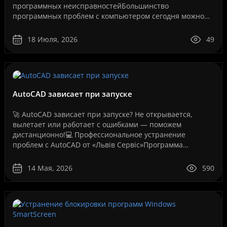
программных неисправностейБольшинство
программных проблем с компьютером сегодня можно
решить дистанционно, без перевозки техники в
сервисный центр и без ожидания..
18 Июля, 2026
49
AutoCAD зависает при запуске
🚀 AutoCAD зависает при запуске? Не открывается,
вылетает или работает с ошибками — поможем
дистанционно!💻 Профессиональное устранение
проблем с AutoCAD от «Львів Сервіс»Программа
AutoCAD давно стала стандартом для инженеров,
архитекторов, дизайнеров,..
14 Мая, 2026
590