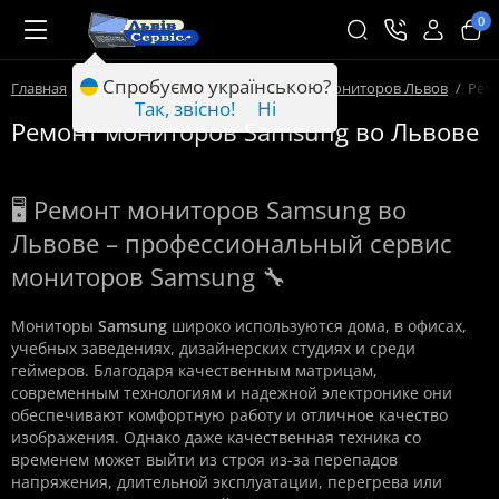
0
Спробуємо українською?
Главная
Ремонт техники Львов
Ремонт мониторов Львов
Рем
Так, звісно!
Ні
Ремонт мониторов Samsung во Львове
🖥️ Ремонт мониторов Samsung во
Львове – профессиональный сервис
мониторов Samsung 🔧
Мониторы
Samsung
широко используются дома, в офисах,
учебных заведениях, дизайнерских студиях и среди
геймеров. Благодаря качественным матрицам,
современным технологиям и надежной электронике они
обеспечивают комфортную работу и отличное качество
изображения. Однако даже качественная техника со
временем может выйти из строя из-за перепадов
напряжения, длительной эксплуатации, перегрева или