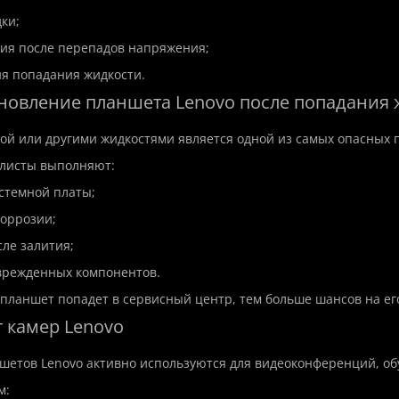
ки;
ия после перепадов напряжения;
ия попадания жидкости.
ановление планшета Lenovo после попадания
дой или другими жидкостями является одной из самых опасных 
листы выполняют:
истемной платы;
коррозии;
сле залития;
врежденных компонентов.
p
New
Hit
Top
New
планшет попадет в сервисный центр, тем больше шансов на ег
т камер Lenovo
етов Lenovo активно используются для видеоконференций, об
м: