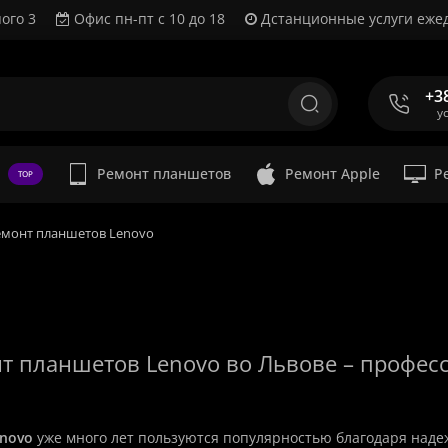
ого 3
Офис пн-пт с 10 до 18
Дстанционные услуги ежед
+3
у
Ремонт планшетов
Ремонт Apple
Р
TOP
емонт планшетов Lenovo
нт планшетов Lenovo во Львове – профес
novo
уже много лет пользуются популярностью благодаря наде