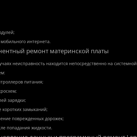
350 грн.
одулей;
и мобильного интернета.
нентный ремонт материнской платы
учаях неисправность находится непосредственно на системной
м:
нтроллеров питания;
кросхем;
пей зарядки;
е коротких замыканий;
ление поврежденных дорожек;
сле попадания жидкости.