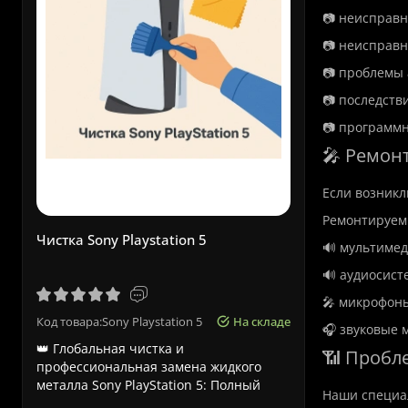
📷 неисправн
📷 неисправн
📷 проблемы 
📷 последств
📷 программ
🎤 Ремон
Если возникл
Ремонтируем
Чистка Sony Playstation 5
Срочный р
🔊 мультиме
🔊 аудиосист
🎤 микрофон
Код товара:Sony Playstation 5
На складе
Код товара:
🎧 звуковые 
👑 Глобальная чистка и
Срочный ре
📶 Пробл
профессиональная замена жидкого
Львове – ка
металла Sony PlayStation 5: Полный
Ноутбуки A
Наши специа
технич..
к..