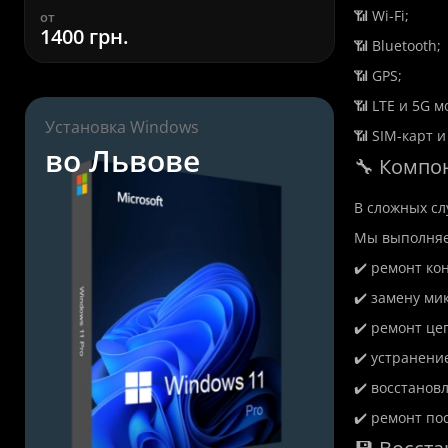
📶 Wi-Fi;
от
от
1400 грн.
580 грн.
📶 Bluetooth;
📶 GPS;
📶 LTE и 5G м
Установка Windows
📶 SIM-карт 
во Львове
🔧 Компо
В сложных сл
Мы выполняе
✔️ ремонт ко
✔️ замену ми
✔️ ремонт це
✔️ устранени
✔️ восстанов
✔️ ремонт по