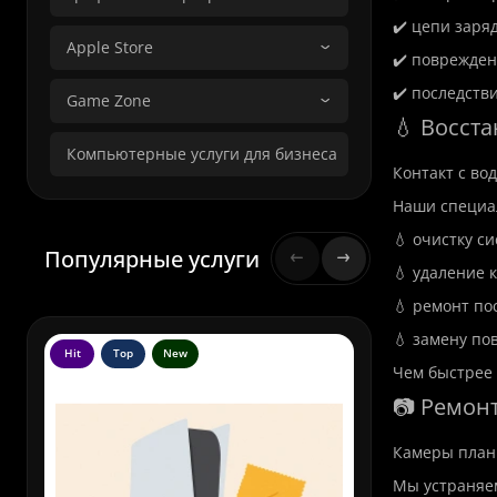
✔️ цепи заряд
Apple Store
✔️ поврежден
✔️ последств
Game Zone
💧 Восст
Компьютерные услуги для бизнеса
Контакт с во
Наши специа
💧 очистку с
Популярные услуги
💧 удаление 
💧 ремонт по
💧 замену по
Hit
Top
New
Hit
To
Чем быстрее 
📷 Ремон
Камеры планш
Мы устраняе