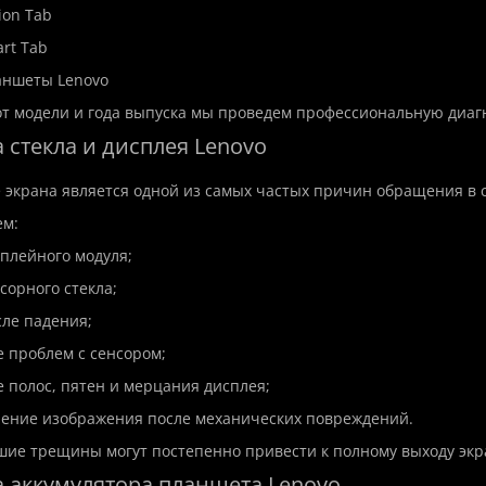
ion Tab
rt Tab
аншеты Lenovo
т модели и года выпуска мы проведем профессиональную диаг
 стекла и дисплея Lenovo
экрана является одной из самых частых причин обращения в 
м:
сплейного модуля;
сорного стекла;
сле падения;
е проблем с сенсором;
е полос, пятен и мерцания дисплея;
ление изображения после механических повреждений.
ие трещины могут постепенно привести к полному выходу экра
а аккумулятора планшета Lenovo