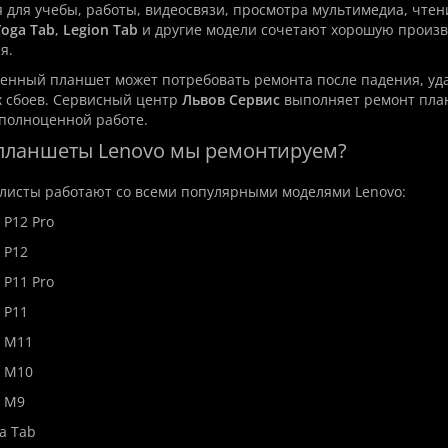
 для учебы, работы, видеосвязи, просмотра мультимедиа, чте
Yoga Tab
,
Legion Tab
и другие модели сочетают хорошую произв
я.
енный планшет может потребовать ремонта после падения, уда
 сбоев. Сервисный центр
Львов Сервис
выполняет ремонт план
 полноценной работе.
 планшеты Lenovo мы ремонтируем?
листы работают со всеми популярными моделями Lenovo:
 P12 Pro
 P12
 P11 Pro
 P11
b M11
b M10
b M9
a Tab