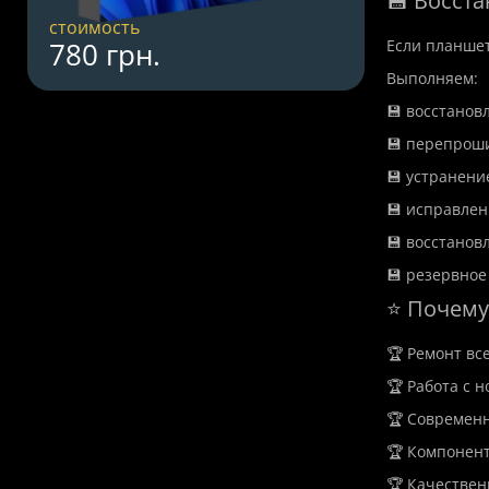
💾 Восст
стоимость
780 грн.
Если планшет
Выполняем:
💾 восстанов
💾 перепрош
💾 устранени
💾 исправлен
💾 восстанов
💾 резервное
⭐ Почему
🏆 Ремонт вс
🏆 Работа с 
🏆 Современн
🏆 Компонен
🏆 Качестве