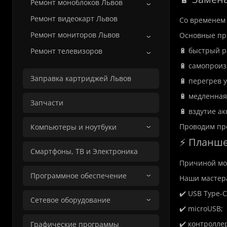
Ремонт моноблоков Львов
Ремонт видеокарт Львов
Со временем 
Ремонт мониторов Львов
Основные пр
🔋 быстрый р
Ремонт телевизоров
🔋 самопрои
Заправка картриджей Львов
🔋 перегрев 
🔋 медленная
Запчасти
🔋 вздутие ак
Проводим про
Компьютеры и ноутбуки
⚡ Планше
Смартфоны, ТВ и Электроника
Причиной мог
Программное обеспечение
Наши мастер
✔️ USB Type-C
Сетевое оборудование
✔️ microUSB;
✔️ контролле
Графические программы