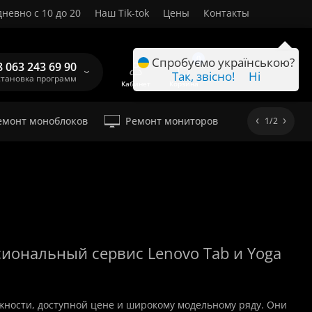
невно с 10 до 20
Наш Tik-tok
Цены
Контакты
RU
0
Спробуємо українською?
8 063 243 69 90
Так, звісно!
Ні
становка программ
Кабинет
Корзина
емонт моноблоков
Ремонт мониторов
1/2
сиональный сервис Lenovo Tab и Yoga
жности, доступной цене и широкому модельному ряду. Они