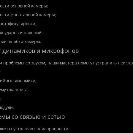
ости основной камеры;
ости фронтальной камеры;
автофокусировки;
ия ударов и падений;
ные ошибки камеры.
т динамиков и микрофонов
и проблемы со звуком, наши мастера помогут устранить неиспр
:
емонт ноутбука Asus
Дистанционная установк
дийные динамики;
ему планшета;
ы;
Код товара:Software
Asus
На складе
модули.
Дистанционная установка п
монт ноутбука Asus в
емы со связью и сетью
быстро, безопасно и профе
чественно и быстро! 🖥️
💻🔧Современный компьютер
sus зарекомендовали себя
листы устраняют неисправности: