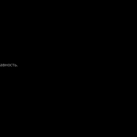
авность.
а программ
На складе
рограмм:
ссионально
 или но..