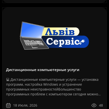
Дистанционные компьютерные услуги
💻 Дистанционные компьютерные услуги — установка
программ, настройка Windows и устранение
программных неисправностейБольшинство
программных проблем с компьютером сегодня можно
решить дистанционно, без перевозки техники в
сервисный центр и без ожидания..
18 Июля, 2026
48