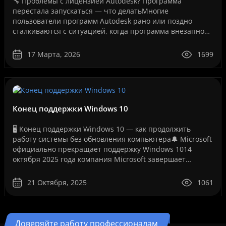
🔧 Проблемы с лицензией Autodesk? Программа
перестала запускаться — что делатьМногие
пользователи программ Autodesk рано или поздно
сталкиваются с ситуацией, когда программа внезапно
перестает запускаться или появляется сообщение об
ошибке лицензии.Эт..
17 Марта, 2026
1699
Конец поддержки Windows 10
🖥️ Конец поддержки Windows 10 — как продолжить
работу системы без обновления компьютера🔔 Microsoft
официально прекращает поддержку Windows 1014
октября 2025 года компания Microsoft завершает
бесплатную поддержку операционной системы Windows
10. Это ..
21 Октября, 2025
1061
Доверяйте работу профессионалам