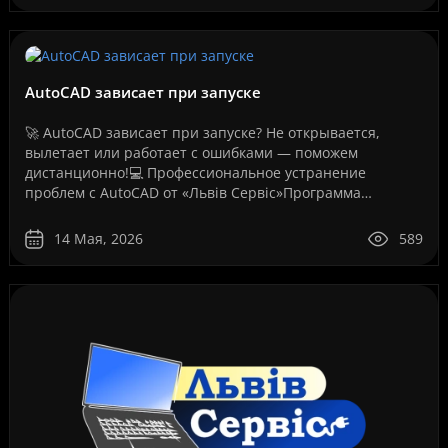
AutoCAD зависает при запуске
🚀 AutoCAD зависает при запуске? Не открывается,
вылетает или работает с ошибками — поможем
дистанционно!💻 Профессиональное устранение
проблем с AutoCAD от «Львів Сервіс»Программа
AutoCAD давно стала стандартом для инженеров,
архитекторов, дизайнеров,..
14 Мая, 2026
589