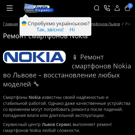
0
Спробуємо українською?
Главная
Ремонт техники Львов
Ремонт телефонов Львов
Ремо
Так, звісно!
Ні
Ремонт смартфонов Nokia
📱 Ремонт
смартфонов Nokia
во Львове – восстановление любых
моделей 🔧
Смартфоны
Nokia
известны своей надёжностью и
стабильной работой. Однако даже качественные устройства
со временем могут потребовать ремонта после падений,
попадания влаги или длительной эксплуатации.
Сервисный центр
Львов Сервис
выполняет ремонт
смартфонов Nokia любой сложности.