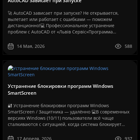
AutoCAD зависает при запуске
🚀 AutoCAD зависает при запуске? Не открывается,
вылетает или работает с ошибками — поможем
дистанционно!💻 Профессиональное устранение
проблем с AutoCAD от «Львів Сервіс»Программа
AutoCAD давно стала стандартом для инженеров,
архитекторов, дизайнеров,..
14 Мая, 2026
588
Устранение блокировки программ Windows
SmartScreen
🔐 Устранение блокировки программ Windows
SmartScreen / Защитника — удалённо 💻В современных
версиях Windows (10/11) пользователи всё чаще
сталкиваются с ситуацией, когда система блокирует
запуск программ, даже если они полностью рабочие.
Как на вашем ..
17 Апреля, 2026
937