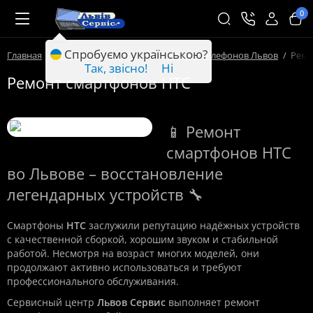
0
Спробуємо українською?
Главная
Ремонт техники Львов
Ремонт телефонов Львов
Ремо
Так, звісно!
Ні
Ремонт смартфонов HTC
📱 Ремонт
смартфонов HTC
во Львове – восстановление
легендарных устройств 🔧
Смартфоны
HTC
заслужили репутацию надёжных устройств
с качественной сборкой, хорошим звуком и стабильной
работой. Несмотря на возраст многих моделей, они
продолжают активно использоваться и требуют
профессионального обслуживания.
Сервисный центр
Львов Сервис
выполняет ремонт