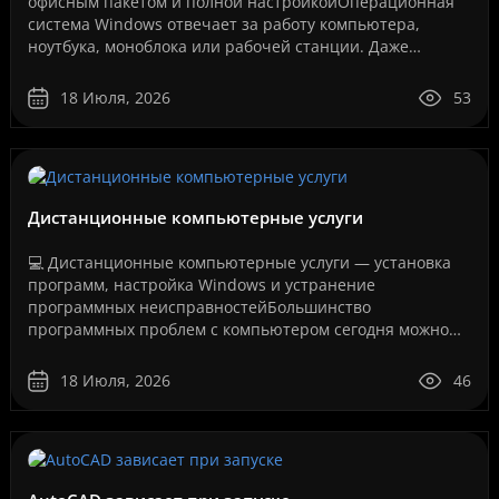
офисным пакетом и полной настройкойОперационная
система Windows отвечает за работу компьютера,
ноутбука, моноблока или рабочей станции. Даже
мощное оборудование не будет работать стабильно,
если система у..
18 Июля, 2026
53
Дистанционные компьютерные услуги
💻 Дистанционные компьютерные услуги — установка
программ, настройка Windows и устранение
программных неисправностейБольшинство
программных проблем с компьютером сегодня можно
решить дистанционно, без перевозки техники в
сервисный центр и без ожидания..
18 Июля, 2026
46