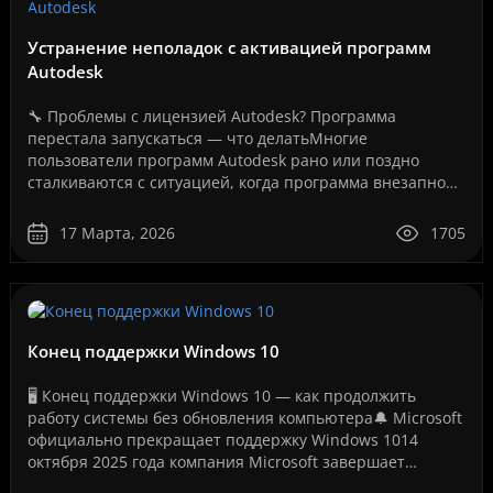
Устранение неполадок с активацией программ
Autodesk
🔧 Проблемы с лицензией Autodesk? Программа
перестала запускаться — что делатьМногие
пользователи программ Autodesk рано или поздно
сталкиваются с ситуацией, когда программа внезапно
перестает запускаться или появляется сообщение об
ошибке лицензии.Эт..
17 Марта, 2026
1705
Конец поддержки Windows 10
🖥️ Конец поддержки Windows 10 — как продолжить
работу системы без обновления компьютера🔔 Microsoft
официально прекращает поддержку Windows 1014
октября 2025 года компания Microsoft завершает
бесплатную поддержку операционной системы Windows