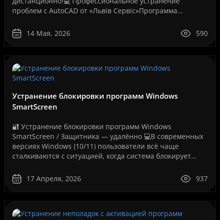
дистанционно!💻 Профессиональное устранение
проблем с AutoCAD от «Львів Сервіс»Программа
AutoCAD давно стала стандартом для инженеров,
архитекторов, дизайнеров,..
14 Мая, 2026
590
Устранение блокировки программ Windows
SmartScreen
🔐 Устранение блокировки программ Windows
SmartScreen / Защитника — удалённо 💻В современных
версиях Windows (10/11) пользователи всё чаще
сталкиваются с ситуацией, когда система блокирует
запуск программ, даже если они полностью рабочие.
Как на вашем ..
17 Апреля, 2026
937