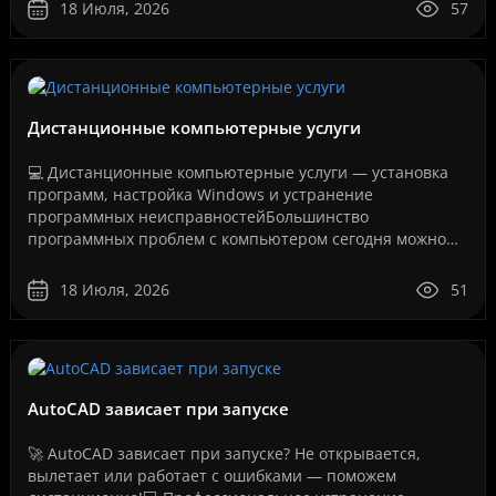
если система у..
18 Июля, 2026
57
Дистанционные компьютерные услуги
💻 Дистанционные компьютерные услуги — установка
программ, настройка Windows и устранение
программных неисправностейБольшинство
программных проблем с компьютером сегодня можно
решить дистанционно, без перевозки техники в
сервисный центр и без ожидания..
18 Июля, 2026
51
AutoCAD зависает при запуске
🚀 AutoCAD зависает при запуске? Не открывается,
вылетает или работает с ошибками — поможем