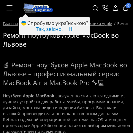
0
Спробуємо українською?
Главная
Ремонт техники Львов
Ремонт техники Apple
Ремонт 
Так, звісно!
Ні
Ремонт ноутбуков Apple MacBook во
Львове
🍏 Ремонт ноутбуков Apple MacBook во
Львове – профессиональный сервис
MacBook Air и MacBook Pro 🔧💻
Ноутбуки
Apple MacBook
заслуженно считаются одними из
лучших устройств для работы, учебы, программирования,
дизайна, монтажа видео и ведения бизнеса. Благодаря
высокой производительности, качественным дисплеям
Retina, надежной операционной системе macOS и мощным
процессорам Apple Silicon они остаются выбором миллионов
пользователей по всему миру.