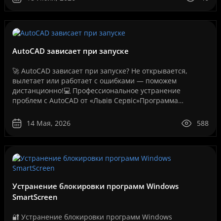
AutoCAD зависает при запуске
🚀 AutoCAD зависает при запуске? Не открывается,
вылетает или работает с ошибками — поможем
дистанционно!💻 Профессиональное устранение
проблем с AutoCAD от «Львів Сервіс»Программа
AutoCAD давно стала стандартом для инженеров,
архитекторов, дизайнеров,..
14 Мая, 2026
588
Устранение блокировки программ Windows
SmartScreen
🔐 Устранение блокировки программ Windows