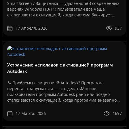
SmartScreen / Защитника — удалённо 💻В современных
версиях Windows (10/11) пользователи всё чаще
сталкиваются с ситуацией, когда система блокирует
запуск программ, даже если они полностью рабочие.
Как на вашем ..
17 Апреля, 2026
937
Устранение неполадок с активацией программ
Autodesk
🔧 Проблемы с лицензией Autodesk? Программа
перестала запускаться — что делатьМногие
пользователи программ Autodesk рано или поздно
сталкиваются с ситуацией, когда программа внезапно
перестает запускаться или появляется сообщение об
ошибке лицензии.Эт..
17 Марта, 2026
1697