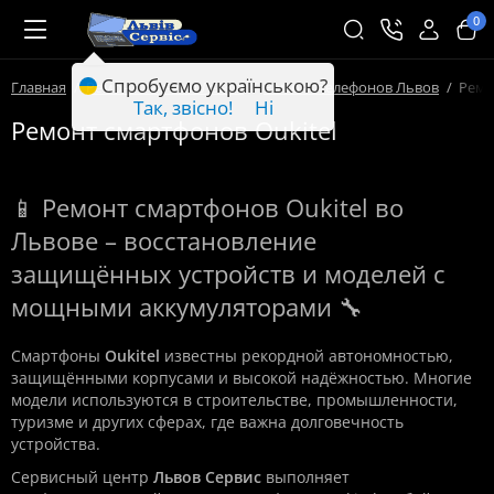
0
Спробуємо українською?
Главная
Ремонт техники Львов
Ремонт телефонов Львов
Ремо
Так, звісно!
Ні
Ремонт смартфонов Oukitel
📱 Ремонт смартфонов Oukitel во
Львове – восстановление
защищённых устройств и моделей с
мощными аккумуляторами 🔧
Смартфоны
Oukitel
известны рекордной автономностью,
защищёнными корпусами и высокой надёжностью. Многие
модели используются в строительстве, промышленности,
туризме и других сферах, где важна долговечность
устройства.
Сервисный центр
Львов Сервис
выполняет