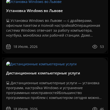
Установка Windows во Львове
💻 Установка Windows во Львове — с драйверами,
офисным пакетом и полной настройкойОперационная
система Windows отвечает за работу компьютера,
ноутбука, моноблока или рабочей станции. Даже
мощное оборудование не будет работать стабильно,
если система у..
18 Июля, 2026
53
Дистанционные компьютерные услуги
💻 Дистанционные компьютерные услуги — установка
программ, настройка Windows и устранение
программных неисправностейБольшинство
программных проблем с компьютером сегодня можно
решить дистанционно, без перевозки техники в
сервисный центр и без ожидания..
18 Июля, 2026
46