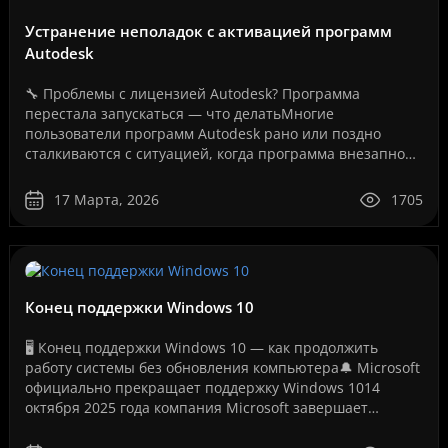
Устранение неполадок с активацией программ
Autodesk
🔧 Проблемы с лицензией Autodesk? Программа
перестала запускаться — что делатьМногие
пользователи программ Autodesk рано или поздно
сталкиваются с ситуацией, когда программа внезапно
перестает запускаться или появляется сообщение об
ошибке лицензии.Эт..
17 Марта, 2026
1705
Конец поддержки Windows 10
🖥️ Конец поддержки Windows 10 — как продолжить
работу системы без обновления компьютера🔔 Microsoft
официально прекращает поддержку Windows 1014
октября 2025 года компания Microsoft завершает
бесплатную поддержку операционной системы Windows
10. Это ..