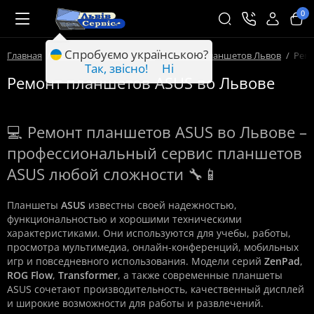
0
Спробуємо українською?
Главная
Ремонт техники Львов
Ремонт планшетов Львов
Рем
Так, звісно!
Ні
Ремонт планшетов ASUS во Львове
💻 Ремонт планшетов ASUS во Львове –
профессиональный сервис планшетов
ASUS любой сложности 🔧📱
Планшеты
ASUS
известны своей надежностью,
функциональностью и хорошими техническими
характеристиками. Они используются для учебы, работы,
просмотра мультимедиа, онлайн-конференций, мобильных
игр и повседневного использования. Модели серий
ZenPad
,
ROG Flow
,
Transformer
, а также современные планшеты
ASUS сочетают производительность, качественный дисплей
и широкие возможности для работы и развлечений.