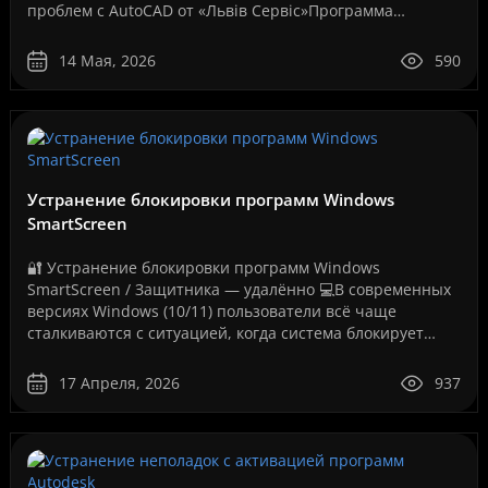
проблем с AutoCAD от «Львів Сервіс»Программа
AutoCAD давно стала стандартом для инженеров,
архитекторов, дизайнеров,..
14 Мая, 2026
590
Устранение блокировки программ Windows
SmartScreen
🔐 Устранение блокировки программ Windows
SmartScreen / Защитника — удалённо 💻В современных
версиях Windows (10/11) пользователи всё чаще
сталкиваются с ситуацией, когда система блокирует
запуск программ, даже если они полностью рабочие.
Как на вашем ..
17 Апреля, 2026
937