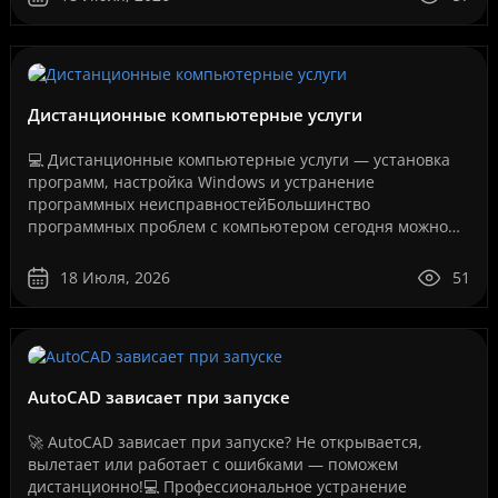
Дистанционные компьютерные услуги
💻 Дистанционные компьютерные услуги — установка
программ, настройка Windows и устранение
программных неисправностейБольшинство
программных проблем с компьютером сегодня можно
решить дистанционно, без перевозки техники в
сервисный центр и без ожидания..
18 Июля, 2026
51
AutoCAD зависает при запуске
🚀 AutoCAD зависает при запуске? Не открывается,
вылетает или работает с ошибками — поможем
дистанционно!💻 Профессиональное устранение