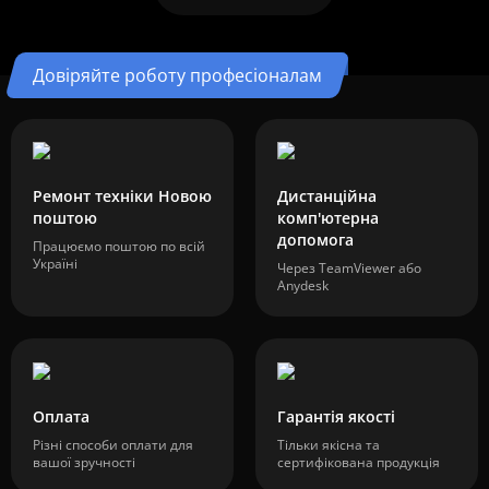
Довіряйте роботу професіоналам
Ремонт техніки Новою
Дистанційна
поштою
комп'ютерна
допомога
Працюємо поштою по всій
Україні
Через TeamViewer або
Anydesk
Оплата
Гарантія якості
Різні способи оплати для
Тільки якісна та
вашої зручності
сертифікована продукція