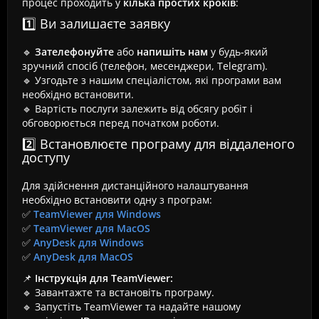
процес проходить у
кілька простих кроків
:
1️⃣ Ви залишаєте заявку
🔹
Зателефонуйте
або
напишіть нам
у будь-який
зручний спосіб (телефон, месенджери, Telegram).
🔹 Узгодьте з нашим спеціалістом, які програми вам
необхідно встановити.
🔹 Вартість послуги залежить від обсягу робіт і
обговорюється перед початком роботи.
2️⃣ Встановлюєте програму для віддаленого
доступу
Для здійснення дистанційного налаштування
необхідно встановити одну з програм:
✅
TeamViewer для Windows
✅
TeamViewer для MacOS
✅
AnyDesk для Windows
✅
AnyDesk для MacOS
📌
Інструкція для TeamViewer:
🔹 Завантажте та встановіть програму.
🔹 Запустіть TeamViewer та надайте нашому