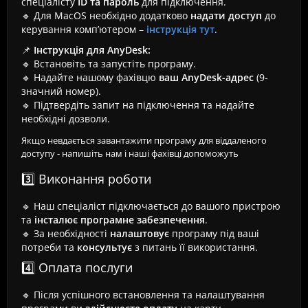
спеціалісту
ID та пароль
для підключення.
🔹 Для MacOS необхідно додатково
надати доступ
до
керування комп’ютером –
інструкція тут
.
📌
Інструкція для AnyDesk:
🔹 Встановіть та запустіть програму.
🔹 Надайте нашому фахівцю
ваш AnyDesk-адрес
(9-
значний номер).
🔹 Підтвердіть запит на підключення та надайте
необхідні дозволи.
Якщо невдається завантажити програму для віддаленого
доступу - напишіть нам і наші фахівці допоможуть
3️⃣ Виконання роботи
🔹 Наш спеціаліст підключається до вашого пристрою
та
інсталює програмне забезпечення
.
🔹 За необхідності
налаштовує
програму під ваші
потреби та
консультує
з питань її використання.
4️⃣ Оплата послуги
🔹 Після успішного встановлення та налаштування