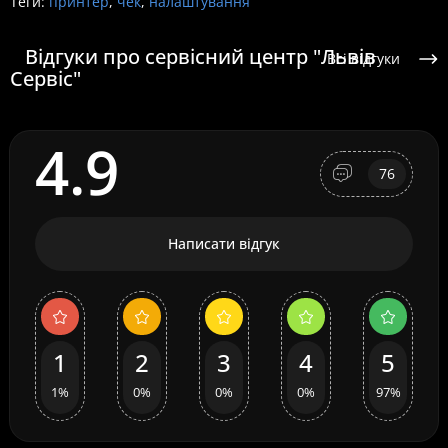
Теги:
принтер
,
чек
,
налаштування
Відгуки про сервісний центр "Львів
Всі відгуки
Сервіс"
4.9
76
Написати відгук
1
2
3
4
5
1%
0%
0%
0%
97%