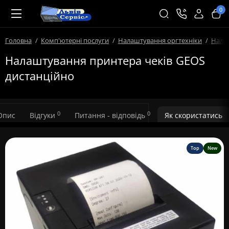
0
Головна
Комп'ютерні послуги
Налаштування оргтехніки
Нала
Налаштування принтера чеків GEOS
дистанційно
0
0
Опис
Відгуки
Питання - відповідь
Як скористатись
Top
New