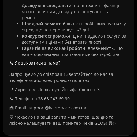
Досвідчені спеціалісти:
наші технічні фахівці
мають значний досвід у налаштуванні та
ремонті.
Швидкий ремонт:
більшість робіт виконується у
строк, що не перевищує 1-2 дні.
Конкурентоспроможні ціни:
надаємо послуги за
доступними цінами без втрати якості.
Гарантія на виконані роботи:
впевненість, що
ваше обладнання працюватиме безперебійно.
📞 Як зв’язатися з нами?
Запрошуємо до співпраці! Звертайтеся до нас за
телефоном або електронною поштою:
📍 Адреса: м. Львів, вул. Йосифа Сліпого, 3
📞 Телефон: +38 63 243 69 90
📩 Email: support@lvivservice.com.ua
💬 Чекаємо на ваші запити – ми готові швидко та
якісно налаштувати ваш принтер чеків GEOS! 🖨️✨