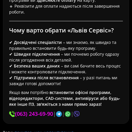
програми ви
здійснюєте оплату
на карту.
🔹 Реквізити для оплати надаються після завершення
роботи.
Чому варто обрати «Львів Сервіс»?
✔
Досвідчені спеціалісти
– ми знаємо, як швидко та
правильно встановити будь-яку програму.
✔
Швидке підключення
– ми почнемо роботу одразу
після узгодження всіх деталей.
✔
Безпека ваших даних
– ви самі бачите весь процес
і можете контролювати підключення.
✔
Підтримка після встановлення
– у разі питань ми
завжди готові допомогти!
Якщо вам потрібно
встановити офісні програми,
відеоредактори, CAD-системи, антивіруси або будь-
яке інше ПЗ
,
зв'яжіться з нами прямо зараз!
(063) 243-69-90
|
|
|