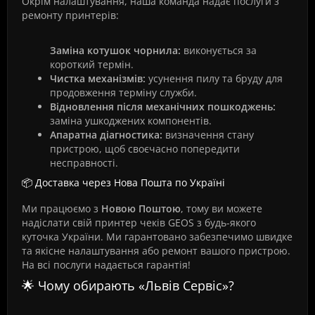
Окрім налаштування, наша команда надає послуги з
ремонту принтерів:
Заміна котушок чорнила:
виконується за
короткий термін.
Чистка механізмів:
усунення пилу та бруду для
продовження терміну служби.
Відновлення після механічних пошкоджень:
заміна ушкоджених компонентів.
Апаратна діагностика:
визначення стану
пристрою, щоб своєчасно попередити
несправності.
📦 Доставка через Нова Пошта по Україні
Ми працюємо з
Новою Поштою
, тому ви можете
надіслати свій принтер чеків GEOS з будь-якого
куточка України. Ми гарантовано забезпечимо швидке
та якісне налаштування або ремонт вашого пристрою.
На всі послуги надається гарантія!
🌟 Чому обирають «Львів Сервіс»?