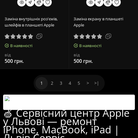
Заміна внутрішніх роз'ємів,
Заміна екрану в планшеті
шлейфів в планшеті Apple
Apple
В наявності
В наявності
від
від
500 грн.
500 грн.
1
2
3
4
5
>
>|
🍏 Сервісний центр Apple
у Львові — ремонт
iPhone, MacBook, iPad |
Львів Сервіс