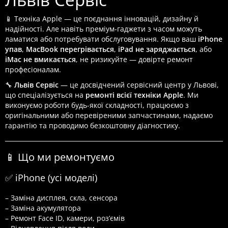
📱 Техніка Apple — це поєднання інновацій, дизайну й
надійності. Але навіть преміум-гаджети з часом можуть
ламатися або потребувати обслуговування. Якщо ваш
iPhone
упав
,
MacBook перегрівається
,
iPad не заряджається
, або
iMac не вмикається
, не ризикуйте — довірте ремонт
професіоналам.
🔧
Львів Сервіс
— це досвідчений сервісний центр у Львові,
що спеціалізується на
ремонті всієї техніки Apple
. Ми
виконуємо роботи будь-якої складності, працюємо з
оригінальними або перевіреними запчастинами, надаємо
гарантію та проводимо безкоштовну діагностику.
📱 Що ми ремонтуємо
✅ iPhone (усі моделі)
– Заміна дисплея, скла, сенсора
– Заміна акумулятора
– Ремонт Face ID, камери, роз’ємів