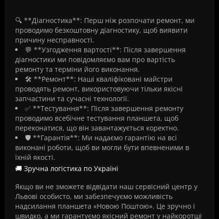
🔍 **Діагностика**: Перш ніж розпочати ремонт, ми
проводимо безкоштовну діагностику, щоб виявити
причину несправності.
💬 **Узгодження вартості**: Після завершення
діагностики ми повідомляємо вам про вартість
ремонту та терміни його виконання.
🛠️ **Ремонт**: Наші кваліфіковані майстри
проводять ремонт, використовуючи тільки якісні
запчастини та сучасні технології.
✅ **Тестування**: Після завершення ремонту
проводимо всебічне тестування планшета, щоб
переконатися, що він завантажується коректно.
🛡️ **Гарантія**: Ми надаємо гарантію на всі
виконані роботи, щоб ви могли бути впевненими в
їхній якості.
🚚 Зручна логістика по Україні
Якщо ви не зможете відвідати наш сервісний центр у
Львові особисто, ми забезпечуємо можливість
надсилання планшета «Новою Поштою». Це зручно і
швидко, а ми гарантуємо якісний ремонт у найкоротші