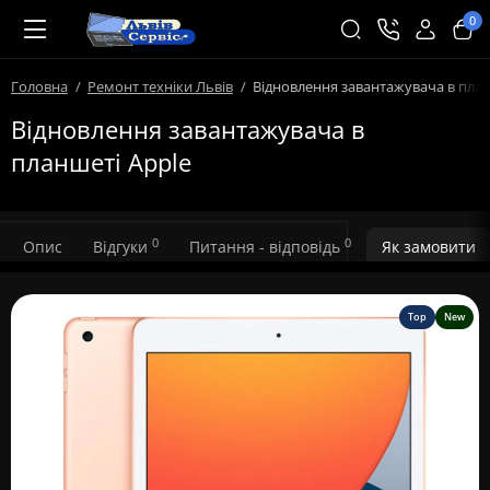
0
Головна
Ремонт техніки Львів
Відновлення завантажувача в план
Відновлення завантажувача в
планшеті Apple
0
0
Опис
Відгуки
Питання - відповідь
Як замовити
Top
New