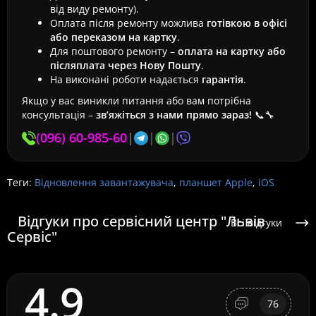
від виду ремонту).
Оплата після ремонту можлива
готівкою в офісі
або переказом на картку
.
Для поштового ремонту –
оплата на картку або
післяплата через Нову Пошту
.
На виконані роботи надається
гарантія
.
Якщо у вас виникли питання або вам потрібна
консультація –
зв’яжіться з нами прямо зараз!
📞🔧
(096) 60-985-60
|
|
|
Теги:
Відновлення завантажувача
,
планшет Apple
,
iOS
Відгуки про сервісний центр "Львів
Всі відгуки
Сервіс"
4.9
76