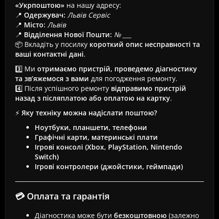
«Укрпоштою»
на нашу адресу:
📍
Одержувач:
Львів Сервіс
📍
Місто:
Львів
📍
Відділення Нової Пошти:
№ ___
📦 Вкладіть у посилку
короткий опис несправності та
ваші контактні дані
.
3️⃣ Ми
отримаємо пристрій, проведемо діагностику
та зв’яжемося з вами
для погодження ремонту.
4️⃣ Після успішного ремонту
відправимо пристрій
назад з післяплатою або оплатою на картку
.
⚡
Яку техніку можна надіслати поштою?
Ноутбуки, планшети, телефони
Графічні карти, материнські плати
Ігрові консолі (Xbox, PlayStation, Nintendo
Switch)
Ігрові контролери (джойстики, геймпади)
💳 Оплата та гарантія
Діагностика може бути
безкоштовною
(залежно