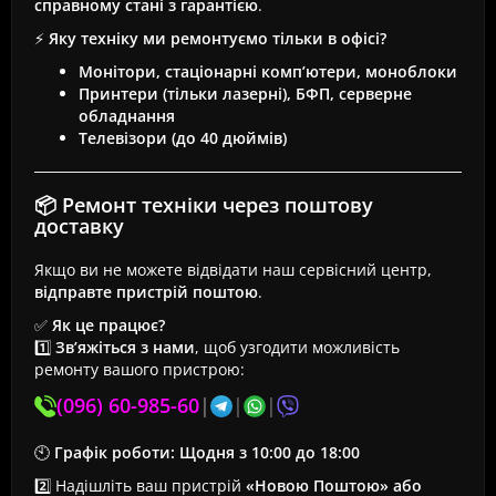
справному стані з гарантією
.
⚡
Яку техніку ми ремонтуємо тільки в офісі?
Монітори, стаціонарні комп’ютери, моноблоки
Принтери (тільки лазерні), БФП, серверне
обладнання
Телевізори (до 40 дюймів)
📦 Ремонт техніки через поштову
доставку
Якщо ви не можете відвідати наш сервісний центр,
відправте пристрій поштою
.
✅
Як це працює?
1️⃣
Зв’яжіться з нами
, щоб узгодити можливість
ремонту вашого пристрою:
(096) 60-985-60
|
|
|
🕙
Графік роботи:
Щодня з 10:00 до 18:00
2️⃣ Надішліть ваш пристрій
«Новою Поштою» або