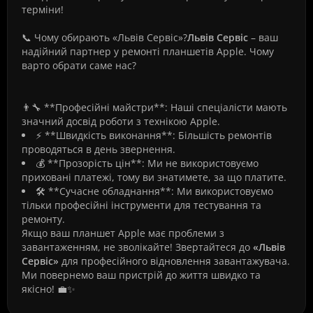
терміни!
📞 Чому обирають «Львів Сервіс»?
Львів Сервіс
– ваш
надійний партнер у ремонті планшетів Apple. Чому
варто обрати саме нас?
👨‍🔧 **Професійні майстри**: Наші спеціалісти мають
значний досвід роботи з технікою Apple.
⚡ **Швидкість виконання**: Більшість ремонтів
проводяться в день звернення.
💰 **Прозорість цін**: Ми не використовуємо
приховані платежі, тому ви знатимете, за що платите.
🛠️ **Сучасне обладнання**: Ми використовуємо
тільки професійні інструменти для тестування та
ремонту.
Якщо ваш планшет Apple має проблеми з
завантаженням, не зволікайте! Звертайтеся до
«Львів
Сервіс»
для професійного відновлення завантажувача.
Ми повернемо ваш пристрій до життя швидко та
якісно! 💼✨