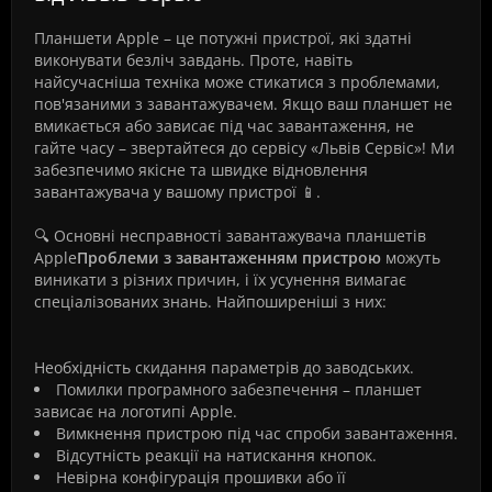
Планшети Apple – це потужні пристрої, які здатні
виконувати безліч завдань. Проте, навіть
найсучасніша техніка може стикатися з проблемами,
пов'язаними з завантажувачем. Якщо ваш планшет не
вмикається або зависає під час завантаження, не
гайте часу – звертайтеся до сервісу «Львів Сервіс»! Ми
забезпечимо якісне та швидке відновлення
завантажувача у вашому пристрої 📱.
🔍 Основні несправності завантажувача планшетів
Apple
Проблеми з завантаженням пристрою
можуть
виникати з різних причин, і їх усунення вимагає
спеціалізованих знань. Найпоширеніші з них:
Необхідність скидання параметрів до заводських.
Помилки програмного забезпечення – планшет
зависає на логотипі Apple.
Вимкнення пристрою під час спроби завантаження.
Відсутність реакції на натискання кнопок.
Невірна конфігурація прошивки або її