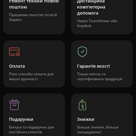
Ремонт техніки Новою
Дистанційна
поштою
комп'ютерна
допомога
Працюємо поштою по всій
Україні
Через TeamViewer або
Anydesk
Оплата
Гарантія якості
Різні способи оплати для
Тільки якісна та
вашої зручності
сертифікована продукція
Подарунки
Знижки
Бонуси та подарунки для
Більше знижок, більше
постійних клієнтів
заощаджень!